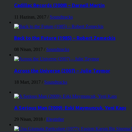
Cadillac Records (2008) – Darnell Martin
11 Haziran, 2017
/
Soundtracks
Back to the Future (1985) – Robert Zemeckis
08 Nisan, 2017
/
Soundtracks
Across the Universe (2007) – Julie Taymor
18 Mart, 2017
/
Soundtracks
A Serious Man (2009): Eski Maymuncuk, Yeni Kapı
29 Nisan, 2018
/
Eleştiriler