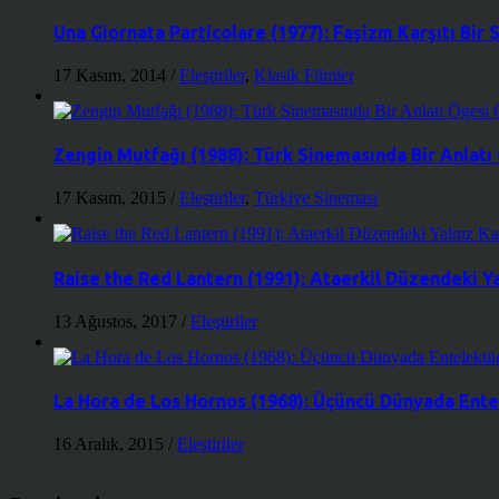
Una Giornata Particolare (1977): Faşizm Karşıtı Bir
17 Kasım, 2014
/
Eleştiriler
,
Klasik Filmler
Zengin Mutfağı (1988): Türk Sinemasında Bir Anlatı
17 Kasım, 2015
/
Eleştiriler
,
Türkiye Sineması
Raise the Red Lantern (1991): Ataerkil Düzendeki Ya
13 Ağustos, 2017
/
Eleştiriler
La Hora de Los Hornos (1968): Üçüncü Dünyada Entel
16 Aralık, 2015
/
Eleştiriler