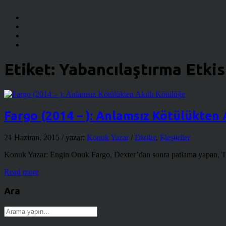
Etiket:
Yabancılaştırma Etkis
Fargo (2014 – ): Anlamsız Kötülükten 
21 Haziran, 2015
/ yazar:
Konuk Yazar
/
Diziler
,
Eleştiriler
Konuk Yazar: Engin Onuk Fargo, Dexter’dan sonra patlama yapan, The F
Read more
Ara