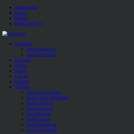
Hakkımızda
Künye
İletişim
Ekibe Dahil Ol
Eleştiriler
Film Eleştirileri
Sinema Yazıları
Dosyalar
Diziler
Keşfet
Listeler
Kitaplık
Yazarlar
Alpaslan Paşaoğlu
Berna Stera Değirmen
Demet Öztürk
Dilan Salkaya
Erol Demiray
Evrim Nacar
Fatih Değirmen
Fırat Çakkalkurt