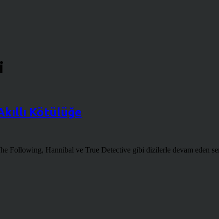
i
Akıllı Kötülüğe
ollowing, Hannibal ve True Detective gibi dizilerle devam eden seri ka