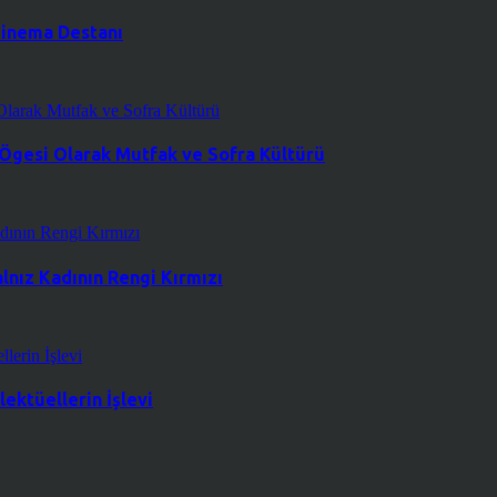
 Sinema Destanı
 Ögesi Olarak Mutfak ve Sofra Kültürü
lnız Kadının Rengi Kırmızı
ektüellerin İşlevi