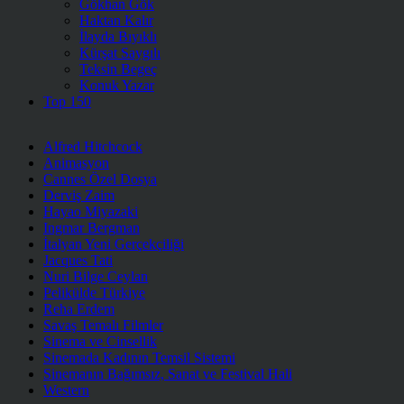
Gökhan Gök
Haktan Kalır
İlayda Bıyıklı
Kürşat Saygılı
Teksin Begeç
Konuk Yazar
Top 150
Alfred Hitchcock
Animasyon
Cannes Özel Dosya
Derviş Zaim
Hayao Miyazaki
Ingmar Bergman
İtalyan Yeni Gerçekçiliği
Jacques Tati
Nuri Bilge Ceylan
Pelikülde Türkiye
Reha Erdem
Savaş Temalı Filmler
Sinema ve Cinsellik
Sinemada Kadının Temsil Sistemi
Sinemanın Bağımsız, Sanat ve Festival Hali
Western