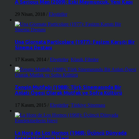
A Serious Man (2009): Eski Maymuncuk, Yeni Kapı
29 Nisan, 2018
/
Eleştiriler
Una Giornata Particolare (1977): Faşizm Karşıtı Bir
Sinema Destanı
17 Kasım, 2014
/
Eleştiriler
,
Klasik Filmler
Zengin Mutfağı (1988): Türk Sinemasında Bir
Anlatı Ögesi Olarak Mutfak ve Sofra Kültürü
17 Kasım, 2015
/
Eleştiriler
,
Türkiye Sineması
La Hora de Los Hornos (1968): Üçüncü Dünyada
Entelektüellerin İşlevi