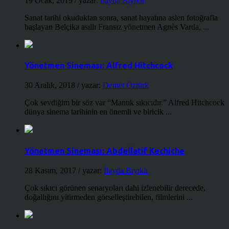
19 Ocak, 2019
/ yazar:
İlayda Bıyıklı
Sanat tarihi okuduktan sonra, sanat hayatına aslen fotoğrafla
başlayan Belçika asıllı Fransız yönetmen Agnès Varda, ...
Yönetmen Sineması: Alfred Hitchcock
30 Aralık, 2018
/ yazar:
Demet Öztürk
Çok sevdiğim bir söz var “Mantık sıkıcıdır.” Alfred Hitchcock
dünya sinema tarihinin en önemli ve biricik ...
Yönetmen Sineması: Abdellatif Kechiche
28 Kasım, 2017
/ yazar:
İlayda Bıyıklı
Çok sıkıcı görünen senaryoları dahi izlenebilir derecede,
doğallığını yitirmeden görselleştirebilen, filmlerini ...