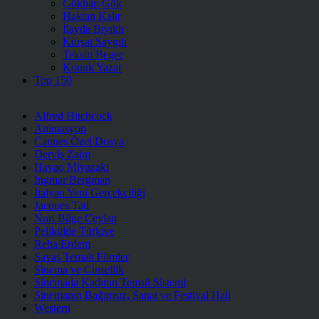
Gökhan Gök
Haktan Kalır
İlayda Bıyıklı
Kürşat Saygılı
Teksin Begeç
Konuk Yazar
Top 150
Alfred Hitchcock
Animasyon
Cannes Özel Dosya
Derviş Zaim
Hayao Miyazaki
Ingmar Bergman
İtalyan Yeni Gerçekçiliği
Jacques Tati
Nuri Bilge Ceylan
Pelikülde Türkiye
Reha Erdem
Savaş Temalı Filmler
Sinema ve Cinsellik
Sinemada Kadının Temsil Sistemi
Sinemanın Bağımsız, Sanat ve Festival Hali
Western