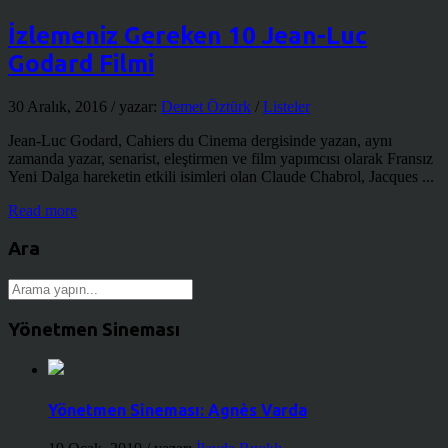
İzlemeniz Gereken 10 Jean-Luc
Godard Filmi
30 Aralık, 2016
/ yazar:
Demet Öztürk
/
Listeler
Jean-Luc Godard, Cahiers du Cinema dergisinde yazan, aynı
zamanda yazar, senarist, eleştirmen ve film yapımcısı olarak Fransız
Yeni Dalga hareketin etkili isimleri olan Claude Chabrol, Jacques ...
Read more
Ara
Yönetmen Sineması
Yönetmen Sineması: Agnès Varda