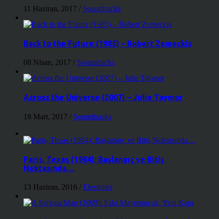
11 Haziran, 2017
/
Soundtracks
Back to the Future (1985) – Robert Zemeckis
08 Nisan, 2017
/
Soundtracks
Across the Universe (2007) – Julie Taymor
18 Mart, 2017
/
Soundtracks
Paris, Texas (1984): Başlangıç ve Bitiş
Noktasında…
13 Haziran, 2016
/
Eleştiriler