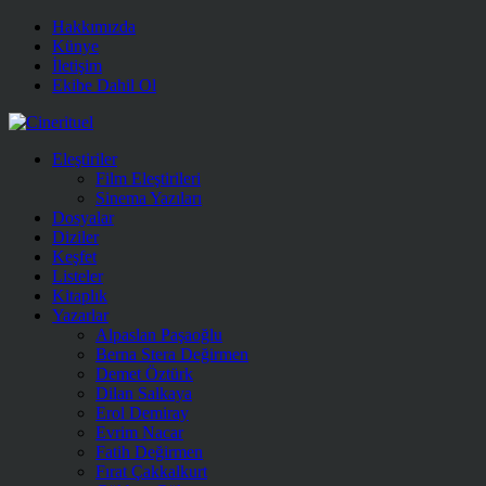
Hakkımızda
Künye
İletişim
Ekibe Dahil Ol
Eleştiriler
Film Eleştirileri
Sinema Yazıları
Dosyalar
Diziler
Keşfet
Listeler
Kitaplık
Yazarlar
Alpaslan Paşaoğlu
Berna Stera Değirmen
Demet Öztürk
Dilan Salkaya
Erol Demiray
Evrim Nacar
Fatih Değirmen
Fırat Çakkalkurt