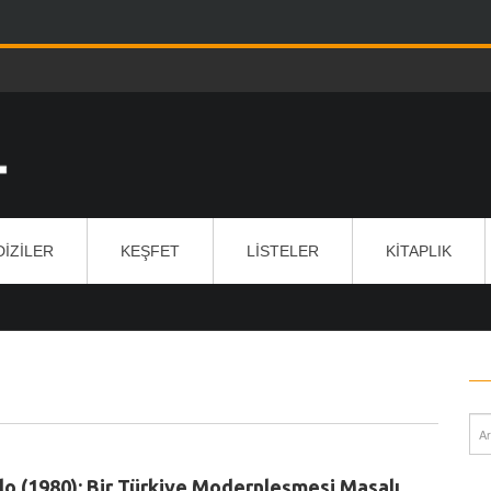
DIZILER
KEŞFET
LISTELER
KITAPLIK
lo (1980): Bir Türkiye Modernleşmesi Masalı