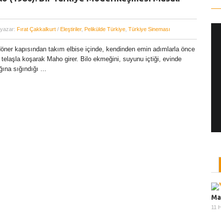
 yazar:
Fırat Çakkalkurt
/
Eleştiriler
,
Pelikülde Türkiye
,
Türkiye Sineması
 döner kapısından takım elbise içinde, kendinden emin adımlarla önce
Yönetmen Sineması: Jane Campion
 telaşla koşarak Maho girer. Bilo ekmeğini, suyunu içtiği, evinde
ına sığındığı ...
07 Kasım, 2017
/ yazar:
Dilan Salkaya
Uzun metrajları bir yana, adını son dönemde en
çok Top of the Lake dizisi ile duyduğumuz Yeni
Zelandalı yönetmen ...
Ma
11 