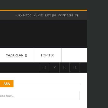
HAKKIMIZDA
KÜNYE
İLETIŞIM
EKIBE DAHIL OL
YAZARLAR
TOP 150
ARA