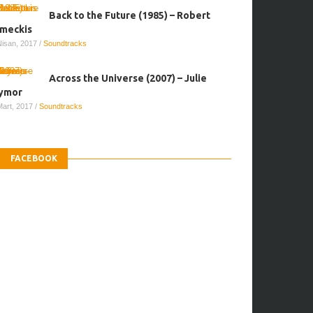
Back to the Future (1985) – Robert
meckis
Nisan, 2017
/
Soundtracks
Across the Universe (2007) – Julie
ymor
Mart, 2017
/
Soundtracks
FACEBOOK