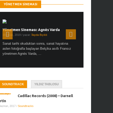
YÖNETMEN SINEMASI
Yönetmen Sineması: Agnès Varda
Yönetmen Sineması: A
19 Ocak, 2019
/ yazar:
İlayda Bıyıklı
30 Aralık, 2018
/ yazar:
Demet
Sanat tarihi okuduktan sonra, sanat hayatına
Çok sevdiğim bir söz var “
aslen fotoğrafla başlayan Belçika asıllı Fransız
Hitchcock dünya sinema t
yönetmen Agnès Varda, ...
biricik ...
SOUNDTRACK
YILDIZ TABLOSU
Cadillac Records (2008) – Darnell
rtin
Haziran, 2017
/
Soundtracks