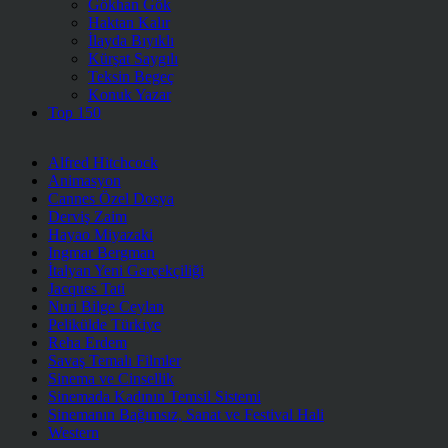
Gökhan Gök
Haktan Kalır
İlayda Bıyıklı
Kürşat Saygılı
Teksin Begeç
Konuk Yazar
Top 150
Alfred Hitchcock
Animasyon
Cannes Özel Dosya
Derviş Zaim
Hayao Miyazaki
Ingmar Bergman
İtalyan Yeni Gerçekçiliği
Jacques Tati
Nuri Bilge Ceylan
Pelikülde Türkiye
Reha Erdem
Savaş Temalı Filmler
Sinema ve Cinsellik
Sinemada Kadının Temsil Sistemi
Sinemanın Bağımsız, Sanat ve Festival Hali
Western