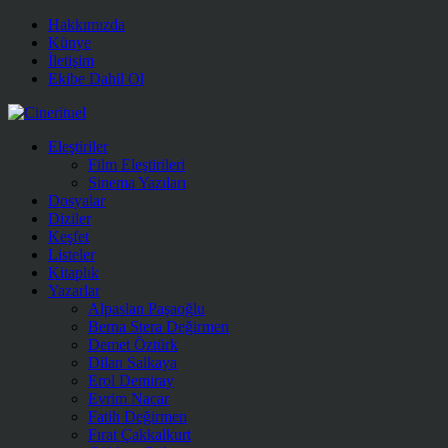
Hakkımızda
Künye
İletişim
Ekibe Dahil Ol
Eleştiriler
Film Eleştirileri
Sinema Yazıları
Dosyalar
Diziler
Keşfet
Listeler
Kitaplık
Yazarlar
Alpaslan Paşaoğlu
Berna Stera Değirmen
Demet Öztürk
Dilan Salkaya
Erol Demiray
Evrim Nacar
Fatih Değirmen
Fırat Çakkalkurt