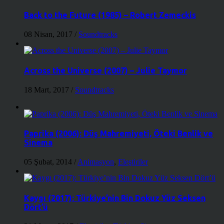
Back to the Future (1985) – Robert Zemeckis
08 Nisan, 2017
/
Soundtracks
Across the Universe (2007) – Julie Taymor
18 Mart, 2017
/
Soundtracks
Paprika (2006): Düş Mahremiyeti, Öteki Benlik ve
Sinema
05 Şubat, 2014
/
Animasyon
,
Eleştiriler
Kaygı (2017): Türkiye’nin Bin Dokuz Yüz Seksen
Dört’ü