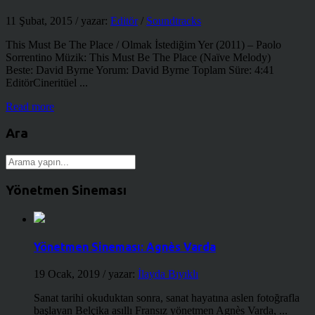
11 Şubat, 2015
/ yazar:
Editör
/
Soundtracks
This Must Be The Place / Olmak İstediğim Yer (2011) – Paolo
Sorrentino Müzik: This Must Be The Place (Naïve Melody)
Beste: David Byrne Yorum: David Byrne Toplam Süre: 4:41
EditörCineritüel ...
Read more
Ara
Yönetmen Sineması
Yönetmen Sineması: Agnès Varda
19 Ocak, 2019
/ yazar:
İlayda Bıyıklı
Sanat tarihi okuduktan sonra, sanat hayatına aslen fotoğrafla
başlayan Belçika asıllı Fransız yönetmen Agnès Varda, ...