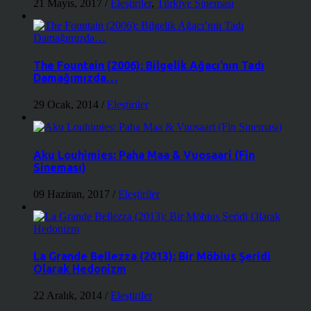
21 Mayıs, 2017
/
Eleştiriler
,
Türkiye Sineması
The Fountain (2006): Bilgelik Ağacı’nın Tadı
Damağımızda…
29 Ocak, 2014
/
Eleştiriler
Aku Louhimies: Paha Maa & Vuosaari (Fin
Sineması)
09 Haziran, 2017
/
Eleştiriler
La Grande Bellezza (2013): Bir Möbius Şeridi
Olarak Hedonizm
22 Aralık, 2014
/
Eleştiriler