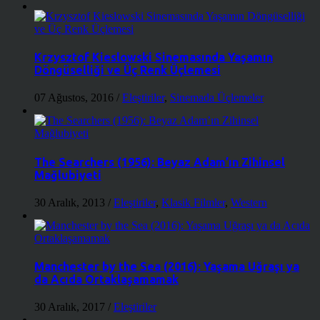
Krzysztof Kieslowski Sinemasında Yaşamın
Döngüselliği ve Üç Renk Üçlemesi
07 Ağustos, 2016
/
Eleştiriler
,
Sinemada Üçlemeler
The Searchers (1956): Beyaz Adam’ın Zihinsel
Mağlubiyeti
30 Aralık, 2013
/
Eleştiriler
,
Klasik Filmler
,
Western
Manchester by the Sea (2016): Yaşama Uğraşı ya
da Acıda Ortaklaşamamak
30 Aralık, 2017
/
Eleştiriler