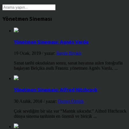
Yönetmen Sineması
Yönetmen Sineması: Agnès Varda
19 Ocak, 2019
/ yazar:
İlayda Bıyıklı
Sanat tarihi okuduktan sonra, sanat hayatına aslen fotoğrafla
başlayan Belçika asıllı Fransız yönetmen Agnès Varda, ...
Yönetmen Sineması: Alfred Hitchcock
30 Aralık, 2018
/ yazar:
Demet Öztürk
Çok sevdiğim bir söz var “Mantık sıkıcıdır.” Alfred Hitchcock
dünya sinema tarihinin en önemli ve biricik ...