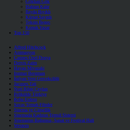
Gökhan Gök
Haktan Kalır
İlayda Bıyıklı
Kürşat Saygılı
Teksin Begeç
Konuk Yazar
Top 150
Alfred Hitchcock
Animasyon
Cannes Özel Dosya
Derviş Zaim
Hayao Miyazaki
Ingmar Bergman
İtalyan Yeni Gerçekçiliği
Jacques Tati
Nuri Bilge Ceylan
Pelikülde Türkiye
Reha Erdem
Savaş Temalı Filmler
Sinema ve Cinsellik
Sinemada Kadının Temsil Sistemi
Sinemanın Bağımsız, Sanat ve Festival Hali
Western