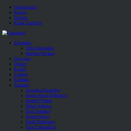
Hakkımızda
Künye
İletişim
Ekibe Dahil Ol
Eleştiriler
Film Eleştirileri
Sinema Yazıları
Dosyalar
Diziler
Keşfet
Listeler
Kitaplık
Yazarlar
Alpaslan Paşaoğlu
Berna Stera Değirmen
Demet Öztürk
Dilan Salkaya
Erol Demiray
Evrim Nacar
Fatih Değirmen
Fırat Çakkalkurt