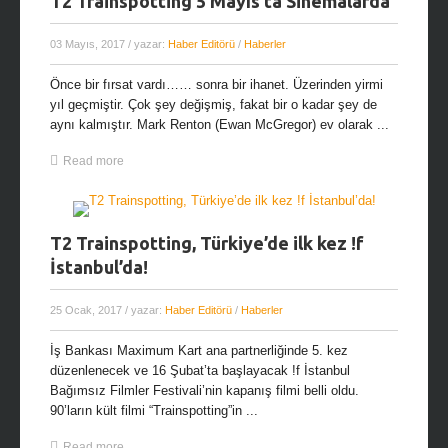
T2 Trainspotting 5 Mayıs’ta Sinemalarda
03 Mayıs, 2017
/ yazar:
Haber Editörü
/
Haberler
Önce bir fırsat vardı…… sonra bir ihanet. Üzerinden yirmi
yıl geçmiştir. Çok şey değişmiş, fakat bir o kadar şey de
aynı kalmıştır. Mark Renton (Ewan McGregor) ev olarak ...
Read more
T2 Trainspotting, Türkiye’de ilk kez !f
İstanbul’da!
25 Ocak, 2017
/ yazar:
Haber Editörü
/
Haberler
İş Bankası Maximum Kart ana partnerliğinde 5. kez
düzenlenecek ve 16 Şubat’ta başlayacak !f İstanbul
Bağımsız Filmler Festivali’nin kapanış filmi belli oldu.
90’ların kült filmi “Trainspotting”in ...
Read more