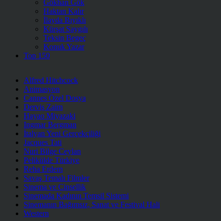
Gökhan Gök
Haktan Kalır
İlayda Bıyıklı
Kürşat Saygılı
Teksin Begeç
Konuk Yazar
Top 150
Alfred Hitchcock
Animasyon
Cannes Özel Dosya
Derviş Zaim
Hayao Miyazaki
Ingmar Bergman
İtalyan Yeni Gerçekçiliği
Jacques Tati
Nuri Bilge Ceylan
Pelikülde Türkiye
Reha Erdem
Savaş Temalı Filmler
Sinema ve Cinsellik
Sinemada Kadının Temsil Sistemi
Sinemanın Bağımsız, Sanat ve Festival Hali
Western