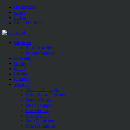
Hakkımızda
Künye
İletişim
Ekibe Dahil Ol
Eleştiriler
Film Eleştirileri
Sinema Yazıları
Dosyalar
Diziler
Keşfet
Listeler
Kitaplık
Yazarlar
Alpaslan Paşaoğlu
Berna Stera Değirmen
Demet Öztürk
Dilan Salkaya
Erol Demiray
Evrim Nacar
Fatih Değirmen
Fırat Çakkalkurt