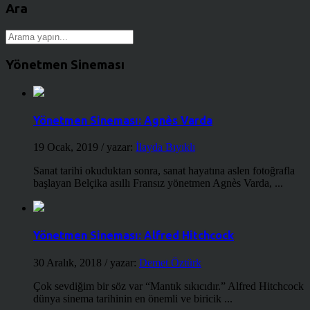
Ara
Yönetmen Sineması
Yönetmen Sineması: Agnès Varda
19 Ocak, 2019
/ yazar:
İlayda Bıyıklı
Sanat tarihi okuduktan sonra, sanat hayatına aslen fotoğrafla
başlayan Belçika asıllı Fransız yönetmen Agnès Varda, ...
Yönetmen Sineması: Alfred Hitchcock
30 Aralık, 2018
/ yazar:
Demet Öztürk
Çok sevdiğim bir söz var “Mantık sıkıcıdır.” Alfred Hitchcock
dünya sinema tarihinin en önemli ve biricik ...