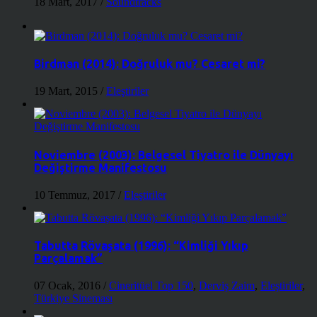
18 Mart, 2017
/
Soundtracks
Birdman (2014): Doğruluk mu? Cesaret mi?
19 Mart, 2015
/
Eleştiriler
Noviembre (2003): Belgesel Tiyatro ile Dünyayı
Değiştirme Manifestosu
10 Temmuz, 2017
/
Eleştiriler
Tabutta Rövaşata (1996): “Kimliği Yıkıp
Parçalamak”
07 Ocak, 2016
/
Cineritüel Top 150
,
Derviş Zaim
,
Eleştiriler
,
Türkiye Sineması