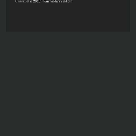
Cineritüel
© 2013. Tüm hakları saklıdır.