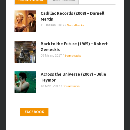
Cadillac Records (2008) – Darnell
Martin
11 Haziran, 2017
/
Soundtracks
Back to the Future (1985) – Robert
Zemeckis
08 Nisan, 2017
/
Soundtracks
Across the Universe (2007) – Julie
Taymor
18 Mart, 2017
/
Soundtracks
FACEBOOK