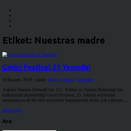
Etiket:
Nuestras madre
Gezici Festival 25 Yaşında!
18 Kasım, 2019
/ yazar:
Haber Editörü
/
Haberler
Ankara Sinema Derneği’nin T.C. Kültür ve Turizm Bakanlığı’nın
katkılarıyla düzenlediği Gezici Festival, 25. yılında seyircisini
unutulmayacak bir film seçkisiyle buluşturmak üzere çok yakında ...
Read more
Ara