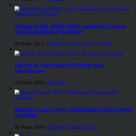
McCabe & Mrs. Miller (1971): Vahşi Batı’yı Yenip
Vahşi Kapitalizm’e Yenilenler
08 Ocak, 2014
/
Eleştiriler
,
Klasik Filmler
,
Western
Call Me by Your Name (2017): Her Şeyi
Hatırlıyorum
23 Şubat, 2018
/
Eleştiriler
Black Narcissus (1947): Mitolojiden Sömürgeciliğe
Narsisizm
08 Nisan, 2014
/
Eleştiriler
,
Klasik Filmler