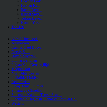
Gökhan Gök
Haktan Kalır
İlayda Bıyıklı
Kürşat Saygılı
Teksin Begeç
Konuk Yazar
Top 150
Alfred Hitchcock
Animasyon
Cannes Özel Dosya
Derviş Zaim
Hayao Miyazaki
Ingmar Bergman
İtalyan Yeni Gerçekçiliği
Jacques Tati
Nuri Bilge Ceylan
Pelikülde Türkiye
Reha Erdem
Savaş Temalı Filmler
Sinema ve Cinsellik
Sinemada Kadının Temsil Sistemi
Sinemanın Bağımsız, Sanat ve Festival Hali
Western