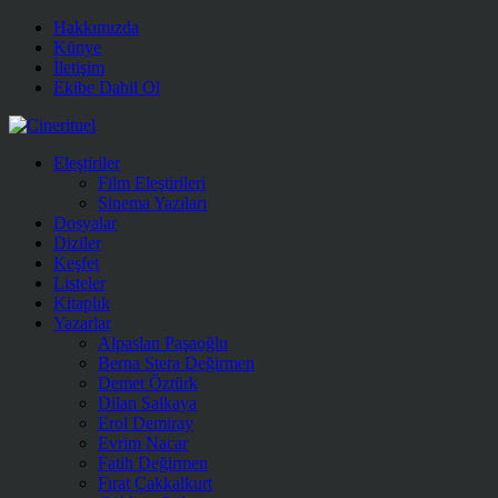
Hakkımızda
Künye
İletişim
Ekibe Dahil Ol
Eleştiriler
Film Eleştirileri
Sinema Yazıları
Dosyalar
Diziler
Keşfet
Listeler
Kitaplık
Yazarlar
Alpaslan Paşaoğlu
Berna Stera Değirmen
Demet Öztürk
Dilan Salkaya
Erol Demiray
Evrim Nacar
Fatih Değirmen
Fırat Çakkalkurt