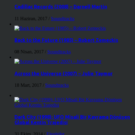
Cadillac Records (2008) – Darnell Martin
11 Haziran, 2017
/
Soundtracks
Back to the Future (1985) – Robert Zemeckis
08 Nisan, 2017
/
Soundtracks
Across the Universe (2007) – Julie Taymor
18 Mart, 2017
/
Soundtracks
Dark City (1998): UFO Misali Bir Kavrama Dönüşen
Global Kentin Trajedisi
31 Ekim, 2014
/
Eleştiriler