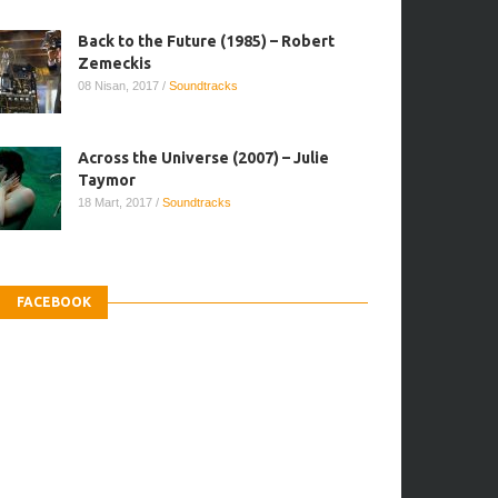
Back to the Future (1985) – Robert
Zemeckis
08 Nisan, 2017
/
Soundtracks
Across the Universe (2007) – Julie
Taymor
18 Mart, 2017
/
Soundtracks
FACEBOOK