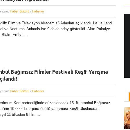
 yazar:
Haber Editörü
/
Haberler
giliz Film ve Televizyon Akademisi) Adayları açıklandı. La La Land
val ve Nocturnal Animals ise 9 dalda aday gösterildi. Altın Palmiye
Yönetmen Sineması: Jane Campion
l Blake En İyi ...
07 Kasım, 2017
/ yazar:
Dilan Salkaya
Uzun metrajları bir yana, adını son dönemde en
çok Top of the Lake dizisi ile duyduğumuz Yeni
Zelandalı yönetmen ...
anbul Bağımsız Filmler Festivali Keş!f Yarışma
çılandı!
 yazar:
Haber Editörü
/
Haberler
ximum Kart partnerliğinde düzenlenecek 15. !f İstanbul Bağımsız
ali’nin 10.000 dolar para ödüllü yarışması Keş!f Uluslararası
yıl 11 ülkeden 9 film ...