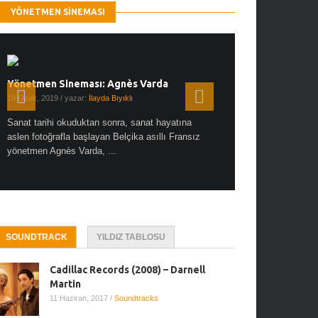
YÖNETMEN SINEMASI
Yönetmen Sineması: Agnès Varda
Yönetmen Sineması: A
19 Ocak, 2019
/ yazar:
İlayda Bıyıklı
30 Aralık, 2018
/ yazar:
Demet
Sanat tarihi okuduktan sonra, sanat hayatına
Çok sevdiğim bir söz var “
aslen fotoğrafla başlayan Belçika asıllı Fransız
Hitchcock dünya sinema t
yönetmen Agnès Varda, ...
biricik ...
SOUNDTRACK
YILDIZ TABLOSU
Cadillac Records (2008) – Darnell
Martin
11 Haziran, 2017
/
Soundtracks