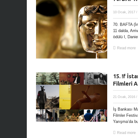
10 Ocak, 2017
/
70. BAFTA (İn
11 dalda, Arri
ödülü I, Danie
Read more
15. !f İst
Filmleri A
21 Ocak, 2016
/
İş Bankası Ma
Filmler Festiv
Yarışma’da bu 
Read more