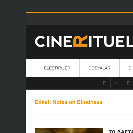
ELEŞTIRILER
DOSYALAR
D
Etiket:
Notes on Blindness
70. BAFTA