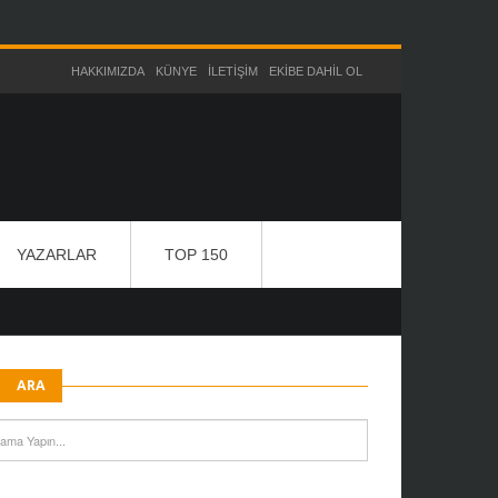
HAKKIMIZDA
KÜNYE
İLETIŞIM
EKIBE DAHIL OL
YAZARLAR
TOP 150
ARA