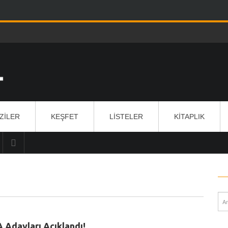
IZILER
KEŞFET
LISTELER
KITAPLIK
 Adayları Açıklandı!