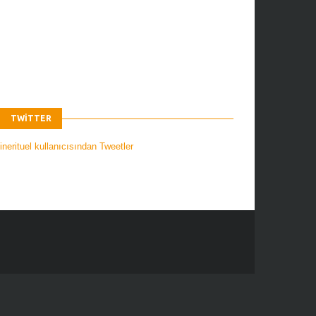
TWITTER
nerituel kullanıcısından Tweetler