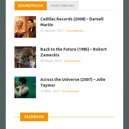
SOUNDTRACK
YILDIZ TABLOSU
Cadillac Records (2008) – Darnell
Martin
11 Haziran, 2017
/
Soundtracks
Back to the Future (1985) – Robert
Zemeckis
08 Nisan, 2017
/
Soundtracks
Across the Universe (2007) – Julie
Taymor
18 Mart, 2017
/
Soundtracks
FACEBOOK