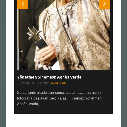
Yönetmen Sineması: Agnès Varda
Yönetmen
19 Ocak, 2019
/ yazar:
İlayda Bıyıklı
30 Aralık, 2
en çok Top
Sanat tarihi okuduktan sonra, sanat hayatına aslen
Çok sevdiğ
alı
fotoğrafla başlayan Belçika asıllı Fransız yönetmen
Hitchcock 
Agnès Varda, ...