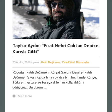
Tayfur Aydın: “Fırat Nehri Çoktan Denize
Karıştı Gitti”
23 Aralık, 2016
/ yazar:
Fatih Değirmen
/
CafeRitüel
,
Röportajlar
Röportaj: Fatih Değirmen, Kürşat Saygılı Deşifre: Fatih
Değirmen Siyah Karga filmi çok dilli bir film, filmde Kürtçe,
Türkçe, İngilizce ve Farsça dillerinin kullanıldığını
görüyoruz. Bu durum ...
Read more