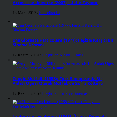
Across the Universe (2007) – Julie Taymor
18 Mart, 2017
/
Soundtracks
Una Giornata Particolare (1977): Faşizm Karşıtı Bir
Sinema Destanı
17 Kasım, 2014
/
Eleştiriler
,
Klasik Filmler
Zengin Mutfağı (1988): Türk Sinemasında Bir
Anlatı Ögesi Olarak Mutfak ve Sofra Kültürü
17 Kasım, 2015
/
Eleştiriler
,
Türkiye Sineması
La Hora de Los Hornos (1968): Üçüncü Dünyada