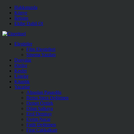
Hakkımızda
Künye
İletişim
Ekibe Dahil Ol
Eleştiriler
Film Eleştirileri
Sinema Yazıları
Dosyalar
Diziler
Keşfet
Listeler
Kitaplık
Yazarlar
Alpaslan Paşaoğlu
Berna Stera Değirmen
Demet Öztürk
Dilan Salkaya
Erol Demiray
Evrim Nacar
Fatih Değirmen
Fırat Çakkalkurt