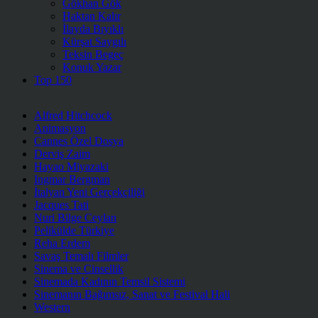
Gökhan Gök
Haktan Kalır
İlayda Bıyıklı
Kürşat Saygılı
Teksin Begeç
Konuk Yazar
Top 150
Alfred Hitchcock
Animasyon
Cannes Özel Dosya
Derviş Zaim
Hayao Miyazaki
Ingmar Bergman
İtalyan Yeni Gerçekçiliği
Jacques Tati
Nuri Bilge Ceylan
Pelikülde Türkiye
Reha Erdem
Savaş Temalı Filmler
Sinema ve Cinsellik
Sinemada Kadının Temsil Sistemi
Sinemanın Bağımsız, Sanat ve Festival Hali
Western