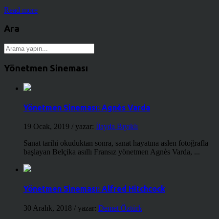
Read more
Ara
Yönetmen Sineması
Yönetmen Sineması: Agnès Varda
19 Ocak, 2019
/ yazar:
İlayda Bıyıklı
Sanat tarihi okuduktan sonra, sanat hayatına aslen fotoğrafla
başlayan Belçika asıllı Fransız yönetmen Agnès Varda, ...
Yönetmen Sineması: Alfred Hitchcock
30 Aralık, 2018
/ yazar:
Demet Öztürk