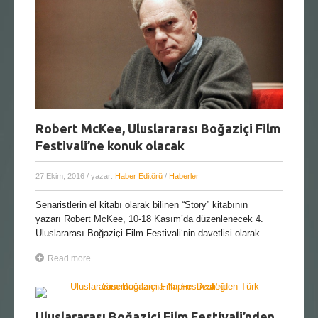
Robert McKee, Uluslararası Boğaziçi Film
Festivali’ne konuk olacak
27 Ekim, 2016
/ yazar:
Haber Editörü
/
Haberler
Senaristlerin el kitabı olarak bilinen “Story” kitabının
yazarı Robert McKee, 10-18 Kasım’da düzenlenecek 4.
Uluslararası Boğaziçi Film Festivali‘nin davetlisi olarak ...
Read more
Uluslararası Boğaziçi Film Festivali’nden