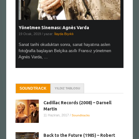
Yönetmen Sineması: Agnès Varda
Yönetmen
19 Ocak, 2019
/ yazar:
İlayda Bıyıklı
30 Aralık, 2
en çok Top
Sanat tarihi okuduktan sonra, sanat hayatına aslen
Çok sevdiğ
alı
fotoğrafla başlayan Belçika asıllı Fransız yönetmen
Hitchcock 
Agnès Varda, ...
SOUNDTRACK
YILDIZ TABLOSU
Cadillac Records (2008) – Darnell
Martin
11 Haziran, 2017
/
Soundtracks
Back to the Future (1985) – Robert