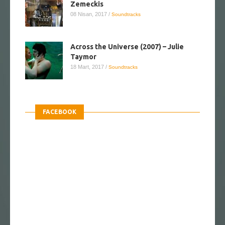
Zemeckis
08 Nisan, 2017
/
Soundtracks
Across the Universe (2007) – Julie
Taymor
18 Mart, 2017
/
Soundtracks
FACEBOOK