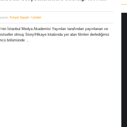
 yazar:
Kürşat Saygılı
/
Listeler
nin İstanbul Medya Akademisi Yayınları tarafından yayınlanan ve
estseller olmuş Story/Hikaye kitabında yer alan filmleri derlediğimiz
üncü bölümünde ...