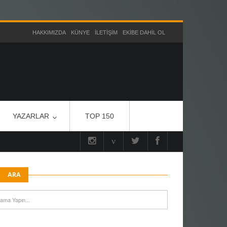
HAKKIMIZDA
KÜNYE
İLETIŞIM
EKIBE DAHIL OL
YAZARLAR
TOP 150
ARA