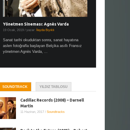
Yönetmen Sineması: Agnès Varda
Yönetmen Sineması: A
19 Ocak, 2019
/ yazar:
İlayda Bıyıklı
30 Aralık, 2018
/ yazar:
Demet
Sanat tarihi okuduktan sonra, sanat hayatına
Çok sevdiğim bir söz var “
aslen fotoğrafla başlayan Belçika asıllı Fransız
Hitchcock dünya sinema t
yönetmen Agnès Varda, ...
biricik ...
SOUNDTRACK
YILDIZ TABLOSU
Cadillac Records (2008) – Darnell
Martin
11 Haziran, 2017
/
Soundtracks