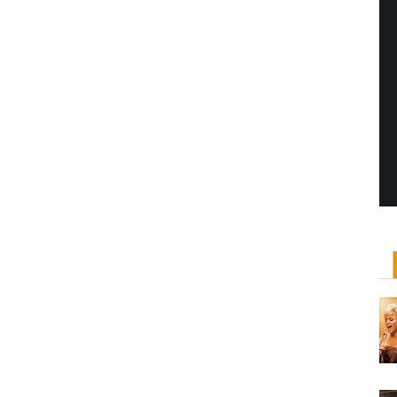
Yönetmen Sineması: Jane Campion
07 Kasım, 2017
/ yazar:
Dilan Salkaya
Uzun metrajları bir yana, adını son dönemde en
çok Top of the Lake dizisi ile duyduğumuz Yeni
Zelandalı yönetmen ...