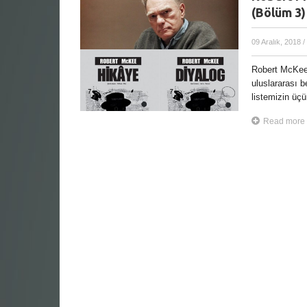
(Bölüm 3)
09 Aralık, 2018
/
Robert McKee’
uluslararası b
listemizin üç
Read more