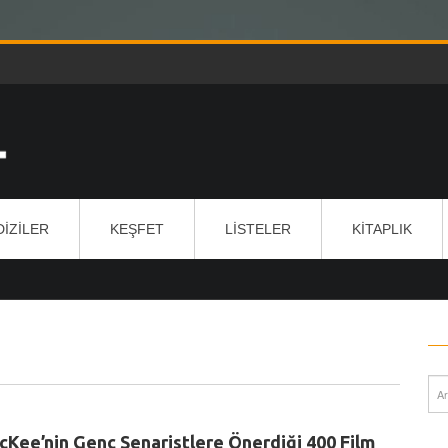
DIZILER
KEŞFET
LISTELER
KITAPLIK
Kee’nin Genç Senaristlere Önerdiği 400 Film