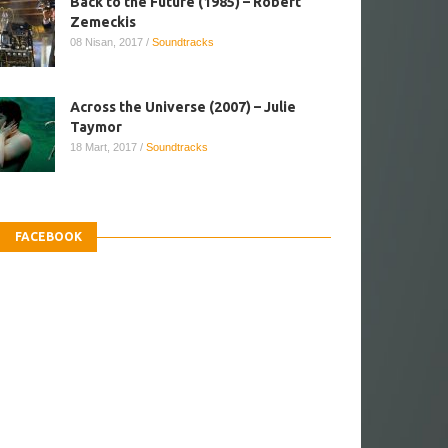
Back to the Future (1985) – Robert
Zemeckis
08 Nisan, 2017
/
Soundtracks
Across the Universe (2007) – Julie
Taymor
18 Mart, 2017
/
Soundtracks
FACEBOOK