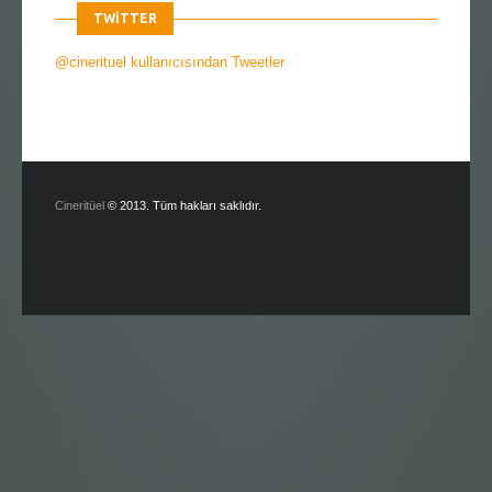
TWITTER
@cinerituel kullanıcısından Tweetler
Cineritüel
© 2013. Tüm hakları saklıdır.