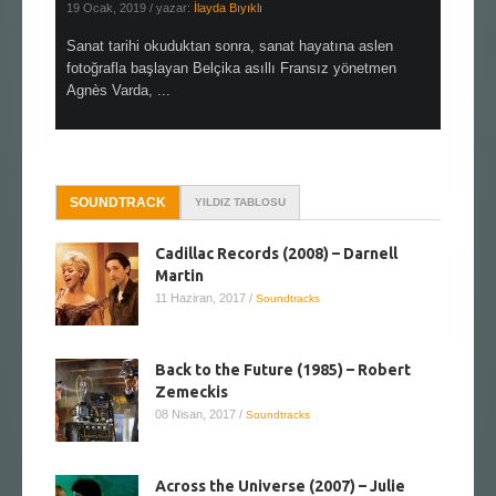
19 Ocak, 2019
/ yazar:
İlayda Bıyıklı
30 Aralık, 2
en çok Top
Sanat tarihi okuduktan sonra, sanat hayatına aslen
Çok sevdiğ
alı
fotoğrafla başlayan Belçika asıllı Fransız yönetmen
Hitchcock 
Agnès Varda, ...
SOUNDTRACK
YILDIZ TABLOSU
Cadillac Records (2008) – Darnell
Martin
11 Haziran, 2017
/
Soundtracks
Back to the Future (1985) – Robert
Zemeckis
08 Nisan, 2017
/
Soundtracks
Across the Universe (2007) – Julie