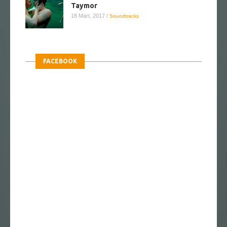
Taymor
18 Mart, 2017
/
Soundtracks
FACEBOOK