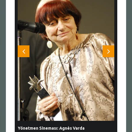
Yönetmen Sineması: Agnès Varda
Yönetmen