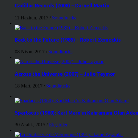
Cadillac Records (2008) – Darnell Martin
11 Haziran, 2017
/
Soundtracks
Back to the Future (1985) – Robert Zemeckis
08 Nisan, 2017
/
Soundtracks
Across the Universe (2007) – Julie Taymor
18 Mart, 2017
/
Soundtracks
Spartacus (1960): Karl Marx’ın Kahramanı Olan Ada
30 Aralık, 2015
/
Eleştiriler