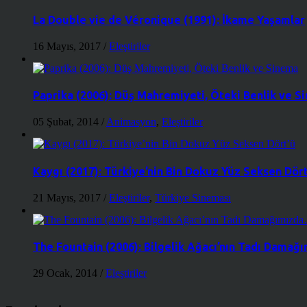
La Double vie de Véronique (1991): İkame Yaşamlar
16 Mayıs, 2017
/
Eleştiriler
Paprika (2006): Düş Mahremiyeti, Öteki Benlik ve S
05 Şubat, 2014
/
Animasyon
,
Eleştiriler
Kaygı (2017): Türkiye’nin Bin Dokuz Yüz Seksen Dört
21 Mayıs, 2017
/
Eleştiriler
,
Türkiye Sineması
The Fountain (2006): Bilgelik Ağacı’nın Tadı Dama
29 Ocak, 2014
/
Eleştiriler