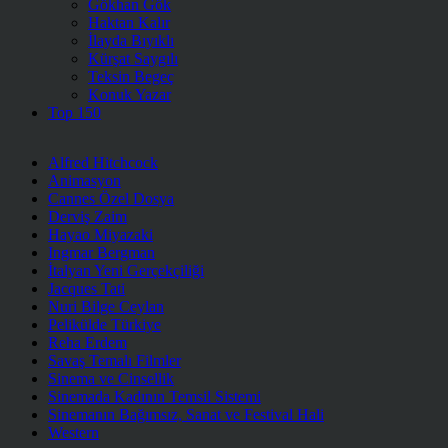
Gökhan Gök
Haktan Kalır
İlayda Bıyıklı
Kürşat Saygılı
Teksin Begeç
Konuk Yazar
Top 150
Alfred Hitchcock
Animasyon
Cannes Özel Dosya
Derviş Zaim
Hayao Miyazaki
Ingmar Bergman
İtalyan Yeni Gerçekçiliği
Jacques Tati
Nuri Bilge Ceylan
Pelikülde Türkiye
Reha Erdem
Savaş Temalı Filmler
Sinema ve Cinsellik
Sinemada Kadının Temsil Sistemi
Sinemanın Bağımsız, Sanat ve Festival Hali
Western