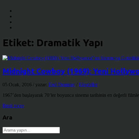
Etiket:
Dramatik Yapı
Midnight Cowboy (1969): Yeni Hollywo
05 Ocak, 2016
/ yazar:
Erol Demiray
/
Eleştiriler
1967’den başlayarak 70’ler boyunca sinema tarihinin en değerli fil
Read more
Ara