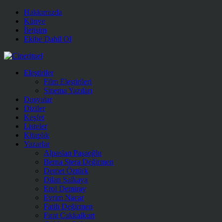
Hakkımızda
Künye
İletişim
Ekibe Dahil Ol
Eleştiriler
Film Eleştirileri
Sinema Yazıları
Dosyalar
Diziler
Keşfet
Listeler
Kitaplık
Yazarlar
Alpaslan Paşaoğlu
Berna Stera Değirmen
Demet Öztürk
Dilan Salkaya
Erol Demiray
Evrim Nacar
Fatih Değirmen
Fırat Çakkalkurt