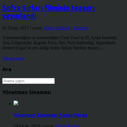
Sofra Sırları filminin teaserı
yayınlandı
05 Ekim, 2017
/ yazar:
Haber Editörü
/
Haberler
Yönetmenliğini ve senaristliğini Ümit Ünal’ın (9, Anlat İstanbul,
Ara, Gölgesizler, Kaptan Feza, Ses, Nar) üstlendiği, başrolünde
Demet Evgar’ın yer aldığı Sofra Sırları filminin teaserı ...
Read more
Ara
Yönetmen Sineması
Yönetmen Sineması: Agnès Varda
19 Ocak, 2019
/ yazar:
İlayda Bıyıklı