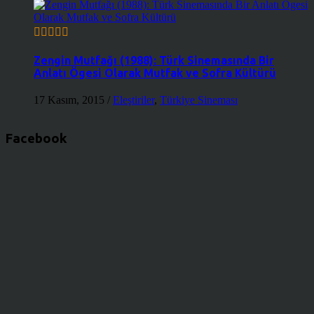
Zengin Mutfağı (1988): Türk Sinemasında Bir
Anlatı Ögesi Olarak Mutfak ve Sofra Kültürü
17 Kasım, 2015
/
Eleştiriler
,
Türkiye Sineması
Facebook