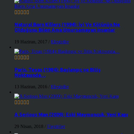
Natural Born Killers (1994): İyi Ve Kötünün Ne
Olduğunu Bilen Ama Umursamayan İnsanlar
19 Haziran, 2017
/
Eleştiriler
Paris, Texas (1984): Başlangıç ve Bitiş
Noktasında…
13 Haziran, 2016
/
Eleştiriler
A Serious Man (2009): Eski Maymuncuk, Yeni Kapı
29 Nisan, 2018
/
Eleştiriler