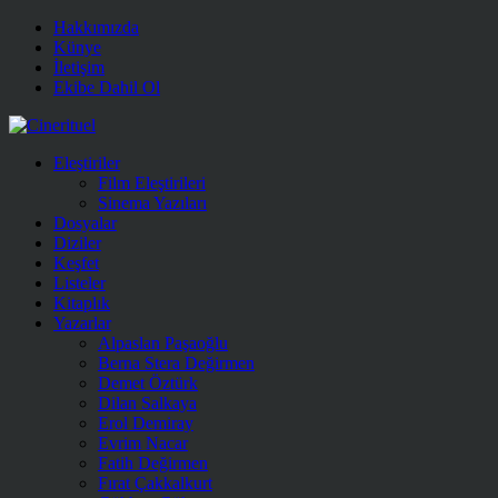
Hakkımızda
Künye
İletişim
Ekibe Dahil Ol
Eleştiriler
Film Eleştirileri
Sinema Yazıları
Dosyalar
Diziler
Keşfet
Listeler
Kitaplık
Yazarlar
Alpaslan Paşaoğlu
Berna Stera Değirmen
Demet Öztürk
Dilan Salkaya
Erol Demiray
Evrim Nacar
Fatih Değirmen
Fırat Çakkalkurt