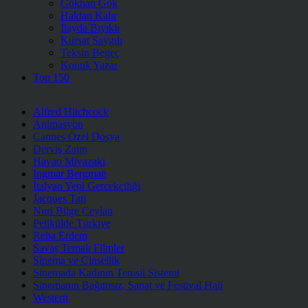
Gökhan Gök
Haktan Kalır
İlayda Bıyıklı
Kürşat Saygılı
Teksin Begeç
Konuk Yazar
Top 150
Alfred Hitchcock
Animasyon
Cannes Özel Dosya
Derviş Zaim
Hayao Miyazaki
Ingmar Bergman
İtalyan Yeni Gerçekçiliği
Jacques Tati
Nuri Bilge Ceylan
Pelikülde Türkiye
Reha Erdem
Savaş Temalı Filmler
Sinema ve Cinsellik
Sinemada Kadının Temsil Sistemi
Sinemanın Bağımsız, Sanat ve Festival Hali
Western