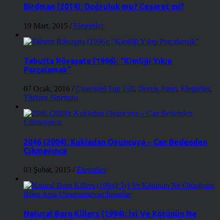
Birdman (2014): Doğruluk mu? Cesaret mi?
19 Mart, 2015
/
Eleştiriler
Tabutta Rövaşata (1996): “Kimliği Yıkıp
Parçalamak”
07 Ocak, 2016
/
Cineritüel Top 150
,
Derviş Zaim
,
Eleştiriler
,
Türkiye Sineması
2046 (2004): Kukladan Oyuncuya – Can Bedenden
Çıkmayınca
03 Şubat, 2015
/
Eleştiriler
Natural Born Killers (1994): İyi Ve Kötünün Ne