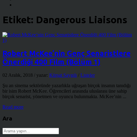
Etiket:
Dangerous Liaisons
Robert McKee’nin Genç Senaristlere
Önerdiği 400 Film (Bölüm 1)
02 Aralık, 2018
/ yazar:
Kürşat Saygılı
/
Listeler
Şu an sinema sektöründe yazarlıkla uğraşan birçok insanın tanıdığı
bir isim Robert McKee. Öğrencileri arasında uluslarası üne sahip
birçok senarist, yönetmen ve oyuncu bulunmakta. McKee’nin ...
Read more
Ara