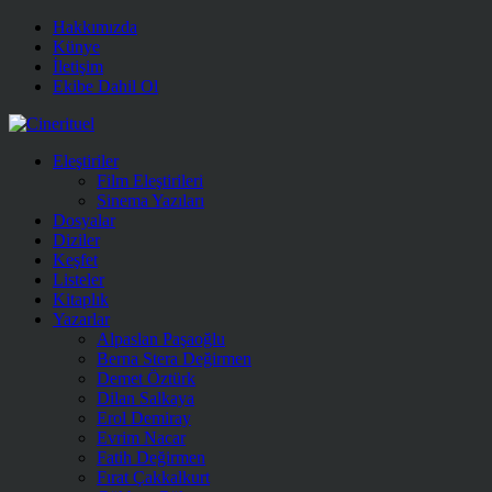
Hakkımızda
Künye
İletişim
Ekibe Dahil Ol
Eleştiriler
Film Eleştirileri
Sinema Yazıları
Dosyalar
Diziler
Keşfet
Listeler
Kitaplık
Yazarlar
Alpaslan Paşaoğlu
Berna Stera Değirmen
Demet Öztürk
Dilan Salkaya
Erol Demiray
Evrim Nacar
Fatih Değirmen
Fırat Çakkalkurt