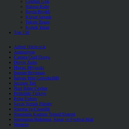
Gökhan Gök
Haktan Kalır
İlayda Bıyıklı
Kürşat Saygılı
Teksin Begeç
Konuk Yazar
Top 150
Alfred Hitchcock
Animasyon
Cannes Özel Dosya
Derviş Zaim
Hayao Miyazaki
Ingmar Bergman
İtalyan Yeni Gerçekçiliği
Jacques Tati
Nuri Bilge Ceylan
Pelikülde Türkiye
Reha Erdem
Savaş Temalı Filmler
Sinema ve Cinsellik
Sinemada Kadının Temsil Sistemi
Sinemanın Bağımsız, Sanat ve Festival Hali
Western