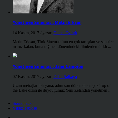
Yönetmen Sineması: Metin Erksan
14 Kasım, 2017
/ yazar:
Demet Öztürk
Metin Erksan, Türk Sineması’nın en çok tartışılan ve sansüre
maruz kalan, buna rağmen dönemindeki filmlerden farklı ...
Yönetmen Sineması: Jane Campion
07 Kasım, 2017
/ yazar:
Dilan Salkaya
Uzun metrajları bir yana, adını son dönemde en çok Top of
the Lake dizisi ile duyduğumuz Yeni Zelandalı yönetmen ...
Soundtrack
Yıldız Tablosu