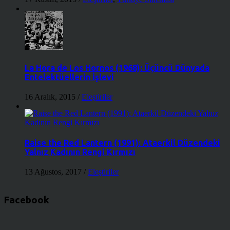
La Hora de Los Hornos (1968): Üçüncü Dünyada
Entelektüellerin İşlevi
16 Aralık, 2015
/
Eleştiriler
Raise the Red Lantern (1991): Ataerkil Düzendeki
Yalnız Kadının Rengi Kırmızı
13 Ağustos, 2017
/
Eleştiriler
Facebook