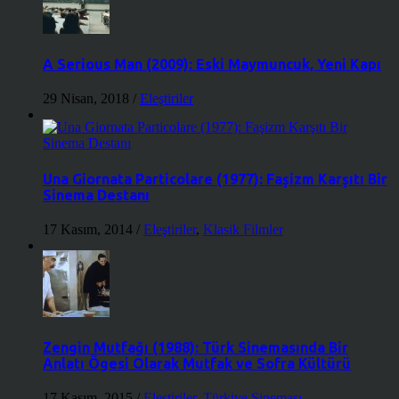
A Serious Man (2009): Eski Maymuncuk, Yeni Kapı
29 Nisan, 2018
/
Eleştiriler
Una Giornata Particolare (1977): Faşizm Karşıtı Bir
Sinema Destanı
17 Kasım, 2014
/
Eleştiriler
,
Klasik Filmler
Zengin Mutfağı (1988): Türk Sinemasında Bir
Anlatı Ögesi Olarak Mutfak ve Sofra Kültürü
17 Kasım, 2015
/
Eleştiriler
,
Türkiye Sineması