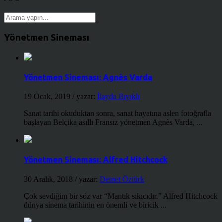
Yönetmen Sineması
Yönetmen Sineması: Agnès Varda
19 Ocak, 2019
/ yazar:
İlayda Bıyıklı
Sanat tarihi okuduktan sonra, sanat hayatına aslen fotoğrafla
başlayan Belçika asıllı Fransız yönetmen Agnès Varda, ...
Yönetmen Sineması: Alfred Hitchcock
30 Aralık, 2018
/ yazar:
Demet Öztürk
Çok sevdiğim bir söz var “Mantık sıkıcıdır.” Alfred Hitchcock
dünya sinema tarihinin en önemli ve biricik ...