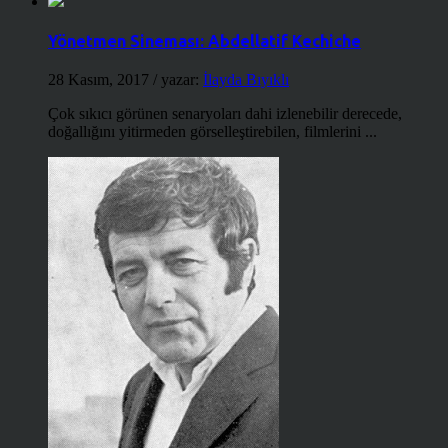
Yönetmen Sineması: Abdellatif Kechiche
28 Kasım, 2017
/ yazar:
İlayda Bıyıklı
Çok sıkıcı görünen senaryoları dahi izlenebilir derecede,
doğallığını yitirmeden görselleştirebilen, filmlerini ...