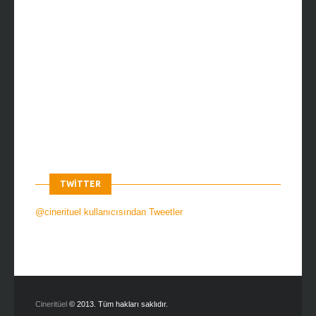
TWITTER
@cinerituel kullanıcısından Tweetler
Cineritüel
© 2013. Tüm hakları saklıdır.