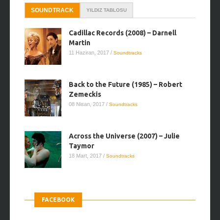
SOUNDTRACK
YILDIZ TABLOSU
Cadillac Records (2008) – Darnell
Martin
11 Haziran, 2017
/
Soundtracks
Back to the Future (1985) – Robert
Zemeckis
08 Nisan, 2017
/
Soundtracks
Across the Universe (2007) – Julie
Taymor
18 Mart, 2017
/
Soundtracks
FACEBOOK