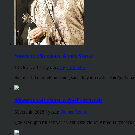
Yönetmen Sineması: Agnès Varda
19 Ocak, 2019
/ yazar:
İlayda Bıyıklı
Sanat tarihi okuduktan sonra, sanat hayatına aslen fotoğrafla ba
Yönetmen Sineması: Alfred Hitchcock
30 Aralık, 2018
/ yazar:
Demet Öztürk
Çok sevdiğim bir söz var “Mantık sıkıcıdır.” Alfred Hitchcock d