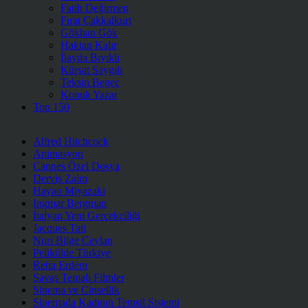
Fatih Değirmen
Fırat Çakkalkurt
Gökhan Gök
Haktan Kalır
İlayda Bıyıklı
Kürşat Saygılı
Teksin Begeç
Konuk Yazar
Top 150
Alfred Hitchcock
Animasyon
Cannes Özel Dosya
Derviş Zaim
Hayao Miyazaki
Ingmar Bergman
İtalyan Yeni Gerçekçiliği
Jacques Tati
Nuri Bilge Ceylan
Pelikülde Türkiye
Reha Erdem
Savaş Temalı Filmler
Sinema ve Cinsellik
Sinemada Kadının Temsil Sistemi