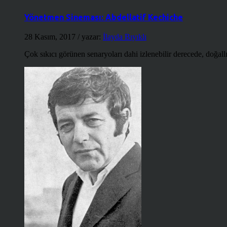
Yönetmen Sineması: Abdellatif Kechiche
28 Kasım, 2017
/ yazar:
İlayda Bıyıklı
Çok sıkıcı görünen senaryoları dahi izlenebilir derecede, doğallığ