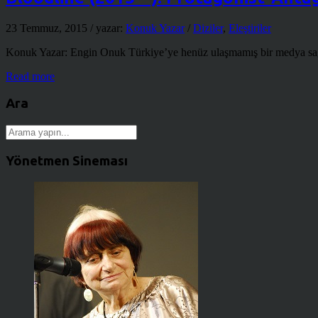
23 Temmuz, 2015
/ yazar:
Konuk Yazar
/
Diziler
,
Eleştiriler
Konuk Yazar: Engin Onuk Türkiye’ye henüz ulaşmamış bir medya sağlayıc
Read more
Ara
Yönetmen Sineması