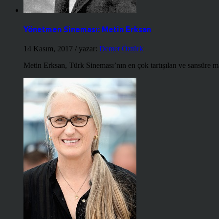
Yönetmen Sineması: Metin Erksan
14 Kasım, 2017
/ yazar:
Demet Öztürk
Metin Erksan, Türk Sineması’nın en çok tartışılan ve sansüre m