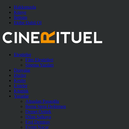
Hakkımızda
Künye
İletişim
Ekibe Dahil Ol
Eleştiriler
Film Eleştirileri
Sinema Yazıları
Dosyalar
Diziler
Keşfet
Listeler
Kitaplık
Yazarlar
Alpaslan Paşaoğlu
Berna Stera Değirmen
Demet Öztürk
Dilan Salkaya
Erol Demiray
Evrim Nacar