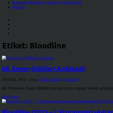
Sinemanın Bağımsız, Sanat ve Festival Hali
Western
Etiket:
Bloodline
68. Emmy Ödülleri Açıklandı!
19 Eylül, 2016
/ yazar:
Haber Editörü
/
Haberler
68. Primetime Emmy Ödülleri dün geceyarısı yapılan törenle sahipleri
Read more
Bloodline (2015 – ): Protagonist-Antag