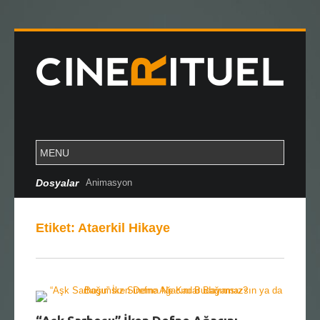
Dosyalar
Animasyon
Etiket:
Ataerkil Hikaye