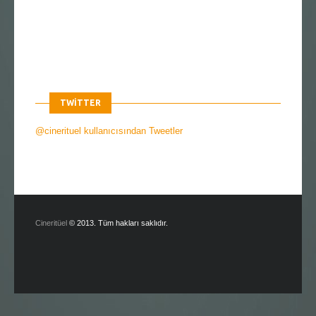
TWITTER
@cinerituel kullanıcısından Tweetler
Cineritüel
© 2013. Tüm hakları saklıdır.