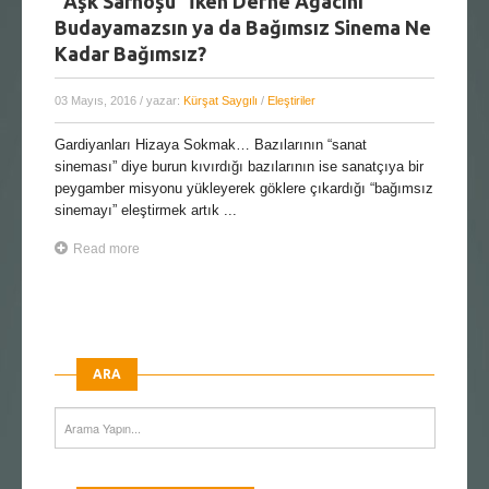
“Aşk Sarhoşu” İken Defne Ağacını
Budayamazsın ya da Bağımsız Sinema Ne
Kadar Bağımsız?
03 Mayıs, 2016
/ yazar:
Kürşat Saygılı
/
Eleştiriler
Gardiyanları Hizaya Sokmak… Bazılarının “sanat
sineması” diye burun kıvırdığı bazılarının ise sanatçıya bir
peygamber misyonu yükleyerek göklere çıkardığı “bağımsız
sinemayı” eleştirmek artık ...
Read more
ARA