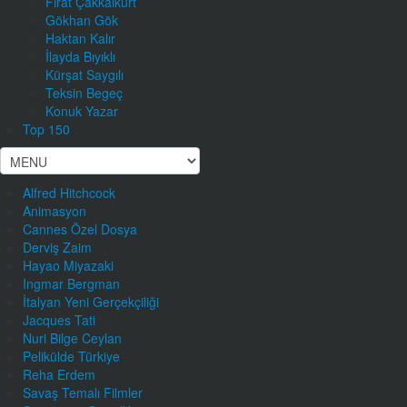
Fırat Çakkalkurt
Gökhan Gök
Haktan Kalır
İlayda Bıyıklı
Kürşat Saygılı
Teksin Begeç
Konuk Yazar
Top 150
Alfred Hitchcock
Animasyon
Cannes Özel Dosya
Derviş Zaim
Hayao Miyazaki
Ingmar Bergman
İtalyan Yeni Gerçekçiliği
Jacques Tati
Nuri Bilge Ceylan
Pelikülde Türkiye
Reha Erdem
Savaş Temalı Filmler