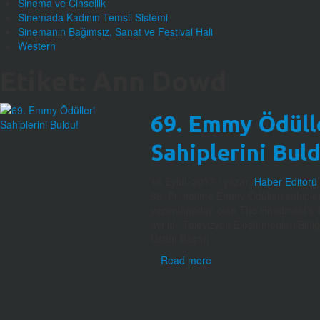
Sinema ve Cinsellik
Sinemada Kadının Temsil Sistemi
Sinemanın Bağımsız, Sanat ve Festival Hali
Western
Etiket:
Ann Dowd
69. Emmy Ödüll
Sahiplerini Buld
18 Eylül, 2017
/ yazar:
Haber Editörü
69. Primetime Emmy Ödülleri sahipler
yapımlarından olan The Handmaid’s T
ayrıldı. Televizyon Eleştirmenleri Bir
Üstün Başarı ...
Read more