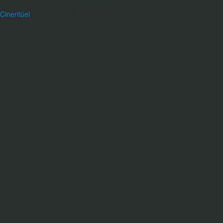
Cineritüel
© 2013. Tüm hakları saklıdır.