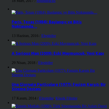
18 Mart, 2017
/
Soundtracks
Paris, Texas (1984): Başlangıç ve Bitiş
Noktasında…
13 Haziran, 2016
/
Eleştiriler
A Serious Man (2009): Eski Maymuncuk, Yeni Kapı
29 Nisan, 2018
/
Eleştiriler
Una Giornata Particolare (1977): Faşizm Karşıtı Bir
Sinema Destanı
17 Kasım, 2014
/
Eleştiriler
,
Klasik Filmler