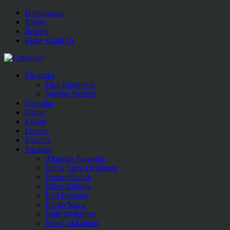
Hakkımızda
Künye
İletişim
Ekibe Dahil Ol
Eleştiriler
Film Eleştirileri
Sinema Yazıları
Dosyalar
Diziler
Keşfet
Listeler
Kitaplık
Yazarlar
Alpaslan Paşaoğlu
Berna Stera Değirmen
Demet Öztürk
Dilan Salkaya
Erol Demiray
Evrim Nacar
Fatih Değirmen
Fırat Çakkalkurt