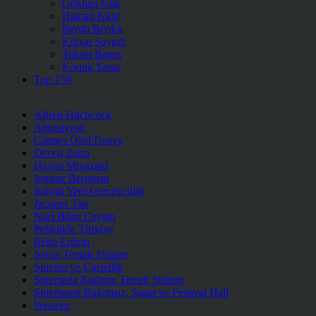
Gökhan Gök
Haktan Kalır
İlayda Bıyıklı
Kürşat Saygılı
Teksin Begeç
Konuk Yazar
Top 150
Alfred Hitchcock
Animasyon
Cannes Özel Dosya
Derviş Zaim
Hayao Miyazaki
Ingmar Bergman
İtalyan Yeni Gerçekçiliği
Jacques Tati
Nuri Bilge Ceylan
Pelikülde Türkiye
Reha Erdem
Savaş Temalı Filmler
Sinema ve Cinsellik
Sinemada Kadının Temsil Sistemi
Sinemanın Bağımsız, Sanat ve Festival Hali
Western