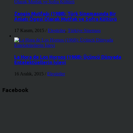
Zengin Mutfağı (1988): Türk Sinemasında Bir
Anlatı Ögesi Olarak Mutfak ve Sofra Kültürü
17 Kasım, 2015
/
Eleştiriler
,
Türkiye Sineması
La Hora de Los Hornos (1968): Üçüncü Dünyada
Entelektüellerin İşlevi
16 Aralık, 2015
/
Eleştiriler
Facebook