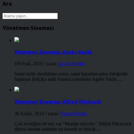
Ara
Yönetmen Sineması
Yönetmen Sineması: Agnès Varda
19 Ocak, 2019
/ yazar:
İlayda Bıyıklı
Sanat tarihi okuduktan sonra, sanat hayatına aslen fotoğrafla
başlayan Belçika asıllı Fransız yönetmen Agnès Varda, ...
Yönetmen Sineması: Alfred Hitchcock
30 Aralık, 2018
/ yazar:
Demet Öztürk
Çok sevdiğim bir söz var “Mantık sıkıcıdır.” Alfred Hitchcock
dünya sinema tarihinin en önemli ve biricik ...