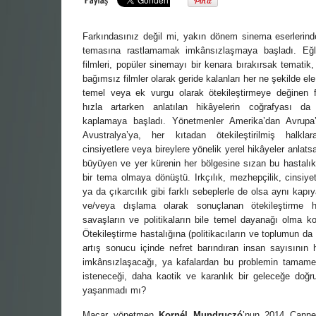
Farkındasınız değil mi, yakın dönem sinema eserlerinde
temasına rastlamamak imkânsızlaşmaya başladı. Eğ
Yönetmen Sinemas
filmleri, popüler sinemayı bir kenara bırakırsak tematik
07 Kasım, 2017
/ yazar:
D
bağımsız filmler olarak geride kalanları her ne şekilde ele
temel veya ek vurgu olarak ötekileştirmeye değinen fi
Uzun metrajları bir 
hızla artarken anlatılan hikâyelerin coğrafyası d
çok Top of the Lake 
kaplamaya başladı. Yönetmenler Amerika’dan Avrupa’
Zelandalı yönetmen .
Avustralya’ya, her kıtadan ötekileştirilmiş halklara
cinsiyetlere veya bireylere yönelik yerel hikâyeler anlats
büyüyen ve yer kürenin her bölgesine sızan bu hastalık
bir tema olmaya dönüştü. Irkçılık, mezhepçilik, cinsiyetçi
ya da çıkarcılık gibi farklı sebeplerle de olsa aynı kapıy
ve/veya dışlama olarak sonuçlanan ötekileştirme ha
savaşların ve politikaların bile temel dayanağı olma k
Ötekileştirme hastalığına (politikacıların ve toplumun da
artış sonucu içinde nefret barındıran insan sayısının
imkânsızlaşacağı, ya kafalardan bu problemin tamamen 
isteneceği, daha kaotik ve karanlık bir geleceğe doğr
yaşanmadı mı?
Macar yönetmen
Kornél Mundruczó
’nun 2014 Cannes