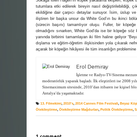
Sokağa itilen Hagen’ın köpek yakalama ekipleri, köpek tac
tutumlara etki edilerek bireyin nasıl değiştirilebildiği, 
ekildiğine dair çarpıcı detaylar sunuyor. İsim, üslup ve 
iliştiren bir başka unsur da White God’ın bu ikinci bö
(sürecin başını) tamamlıyor oluşu. Fuller, bir köpeğ
olmadığını sınarken, White God’da ise bir köpeğe söz ko
yanında birbirini tamamlayan iki film haline geliyor “
dışlama ve eğitim-öğretim ilişkisinden yola çıkarak nefre
açarak bir köpeğin hikâyesi ile tüm insanlığın problemine 
Erol Demiray
İşletme ve Radyo-TV-Sinema mezunu.
moderatörlük yaparak başladı. İlk eleştirileri ise 2008 
Sinemaximum sitesinde, 2010’dan itibaren ise kişisel bl
Antalya’da yaşamaktadır.
13. Filmekimi
,
2010's
,
2014 Cannes Film Festivali
,
Beyaz Kö
Ötekileştirme
,
Ötekileştirme Mağdurları
,
Politik Ötekileştirme
,
S
1 comment