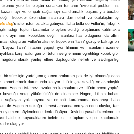
e üzerine yerel bir eleştiri sunarken temanın ‘evrensel problemimiz’
i kazanmayı ve empati sağlamayı da dramatik başarısıyla beraber
ğil, köpekler üzerinden insanlara dair nefret ve ötekileştirmeyi
ite Dog
’u ister istemez akla getiriyor. Hatta belki de Fuller’in, ‘ırkçılık
ıkmadığı, toplum tarafından bireylere ekildiği’ eleştirisine katılmakla
z ırk ayrımının köpeklere değil, insanlara has olduğunun da altını
ması oluşturan Fuller’in aksine, köpeklerin ‘tanrı’ gözüyle baktığı biz
“Beyaz Tanrı” hitabını yapıştırıyor filminin ve insanların üzerine.
siyahlara karşı saldırgan bir tutum sergilemenin öğretildiği köpek gibi,
mağduru olarak yanlış ellere düştüğünde nefreti ve saldırganlığı
 bir süre için yurtdışına çıkınca aralarının pek de iyi olmadığı daha
e ikamet etmek durumunda kalıyor. Lili’nin çok sevdiği ve arkadaşlık
banın Hagen’ı istemez tavırlarına komşuların ve Lili’nin prova yaptığı
in koyduğu vergi yükümlülüğü de eklenince Hagen, Lili’nin babası
iliğini sağlayan yok sayma ve empati kur(a)mama davranışı baba
nması ile Hagen’ın sokağa itilmesi arasında cereyan eden olaylar, tam
tan eylem ve söylemlerine denk düşüyor. Devletin yasal düzenleme ile
i halde el koyacaklarını belirtmesi ile toplum ve politikacılardaki
kadar ulaşıyor.