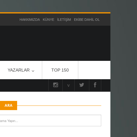
HAKKIMIZDA
KÜNYE
İLETIŞIM
EKIBE DAHIL OL
YAZARLAR
TOP 150
ARA