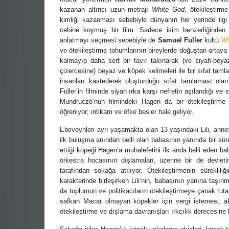
kazanan altıncı uzun metrajı
White God
, ötekileştirm
kimliği kazanması sebebiyle dünyanın her yerinde ilg
cebine koymuş bir film. Sadece isim benzerliğinden de
anlatmayı seçmesi sebebiyle de
Samuel Fuller
kültü
Wh
ve ötekileştirme tohumlarının bireylerde doğuştan ortaya ç
kalmayıp daha sert bir tavır takınarak (ve siyah-beya
çizercesine) beyaz ve köpek kelimeleri ile bir sıfat tamla
insanları kastederek oluşturduğu sıfat tamlaması olan 
Fuller’in filminde siyah ırka karşı nefretin aşılandığı ve 
Mundruczó’nun filmindeki Hagen da bir ötekileştirme 
öğreniyor; intikam ve öfke besler hale geliyor.
Ebeveynleri ayrı yaşamakta olan 13 yaşındaki Lili, annesi
ilk buluşma anından belli olan babasının yanında bir sür
ettiği köpeği Hagen’a muhalefetini ilk anda belli eden ba
orkestra hocasının dışlamaları, üzerine bir de devlet
tarafından sokağa atılıyor. Ötekileştirmenin sürekl
karakterinde birleşirken Lili’nin, babasının yanına taşı
da toplumun ve politikacıların ötekileştirmeye çanak tu
safkan Macar olmayan köpekler için vergi istemesi, aks
ötekileştirme ve dışlama davranışları ırkçılık derecesine 