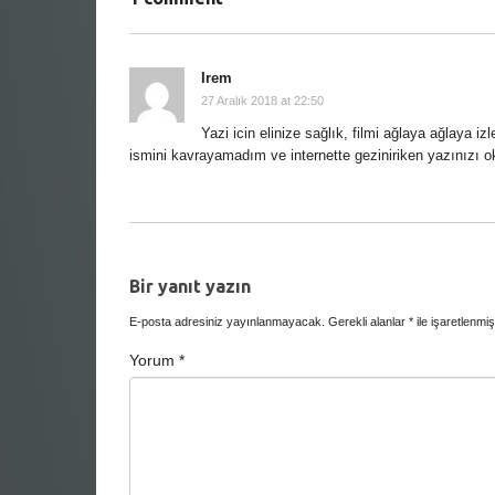
Irem
27 Aralık 2018 at 22:50
Yazi icin elinize sağlık, filmi ağlaya ağlaya i
ismini kavrayamadım ve internette geziniriken yazınızı o
Bir yanıt yazın
E-posta adresiniz yayınlanmayacak.
Gerekli alanlar
*
ile işaretlenmiş
Yorum
*