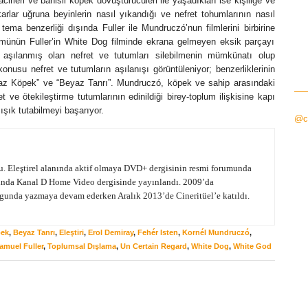
irleri ve bahisli köpek dövüştürücüleri ile yaşadıkları ise kişiliğe ve
çıkarlar uğruna beyinlerin nasıl yıkandığı ve nefret tohumlarının nasıl
tema benzerliği dışında Fuller ile Mundruczó’nun filmlerini birbirine
lümünün Fuller’in White Dog filminde ekrana gelmeyen eksik parçayı
e aşılanmış olan nefret ve tutumları silebilmenin mümkünatı olup
nusu nefret ve tutumların aşılanışı görüntüleniyor; benzerliklerinin
Beyaz Köpek” ve “Beyaz Tanrı”. Mundruczó, köpek ve sahip arasındaki
t ve ötekileştirme tutumlarının edinildiği birey-toplum ilişkisine kapı
ışık tutabilmeyi başarıyor.
@ci
 Eleştirel alanında aktif olmaya DVD+ dergisinin resmi forumunda
yılında Kanal D Home Video dergisinde yayınlandı. 2009’da
ogunda yazmaya devam ederken Aralık 2013’de Cineritüel’e katıldı.
pek
,
Beyaz Tanrı
,
Eleştiri
,
Erol Demiray
,
Fehér Isten
,
Kornél Mundruczó
,
amuel Fuller
,
Toplumsal Dışlama
,
Un Certain Regard
,
White Dog
,
White God