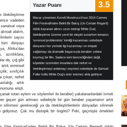
3.5
Yazar Puanı
 ötekileştirme
Macar yönetmen Kornél Mundruczó’nun 2014 Cannes
lence vadeden
ı: Jane Campion
Yönetmen Sineması: Agnès Varda
Film Festivali’nden Belirli Bir Bakış (Un Certain Regard)
, sanatsal veya
ödülü kazanan altıncı uzun metrajı White God,
ilan Salkaya
19 Ocak, 2019
/ yazar:
İlayda Bıyıklı
 alırsak alalım,
ötekileştirme üzerine yerel bir eleştiri sunarken temanın
lmlerin sayısı
yana, adını son dönemde en
Sanat tarihi okuduktan sonra, sanat hayatına
‘evrensel problemimiz’ kimliği kazanması sebebiyle
a tüm dünyayı
dizisi ile duyduğumuz Yeni
aslen fotoğrafla başlayan Belçika asıllı Fransız
dünyanın her yerinde ilgi kazanmayı ve empati
ya, Afrika’dan
..
yönetmen Agnès Varda, ...
sağlamayı da dramatik başarısıyla beraber cebine
, azınlıklara,
koymuş bir film. Sadece isim benzerliğinden değil,
alar da
, çığ gibi
köpekler üzerinden insanlara dair nefret ve
 artık evrensel
ötekileştirmeyi anlatmayı seçmesi sebebiyle de Samuel
lik; sınıfçılık
Fuller kültü White Dog’u ister istemez akla getiriyor.
a çıkan, nefret
stalığı, artık
onumuna erişti.
 çanak tutan eylem ve söylemleri ile beraber) yakalananlardaki ivmeli
 her geçen gün artması sebebiyle bir gün beraber yaşamanın artık
silinmesi gerekeceği ya da ötekileştirilenlerin dünyadan silinmek
u gidiyoruz. Çok mu distopik bir öngörü? Peki, geçmişte örnekleri
 Film Festivali’nden Belirli Bir Bakış (Un Certain Regard) ödülü