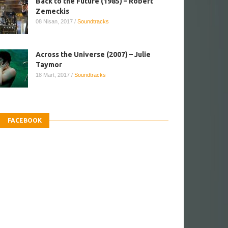
Back to the Future (1985) – Robert
Zemeckis
08 Nisan, 2017
/
Soundtracks
Across the Universe (2007) – Julie
Taymor
18 Mart, 2017
/
Soundtracks
FACEBOOK