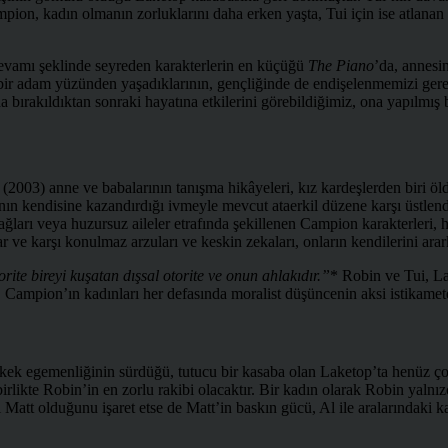
mpion, kadın olmanın zorluklarını daha erken yaşta, Tui için ise atlana
evamı şeklinde seyreden karakterlerin en küçüğü
The Piano
’da, annesin
ir adam yüzünden yaşadıklarının, gençliğinde de endişelenmemizi gerekt
ırakıldıktan sonraki hayatına etkilerini görebildiğimiz, ona yapılmış 
a (2003) anne ve babalarının tanışma hikâyeleri, kız kardeşlerden biri ö
nın kendisine kazandırdığı ivmeyle mevcut ataerkil düzene karşı üstlend
ları veya huzursuz aileler etrafında şekillenen Campion karakterleri, he
 ve karşı konulmaz arzuları ve keskin zekaları, onların kendilerini arark
rite bireyi kuşatan dışsal otorite ve onun ahlakıdır.”
* Robin ve Tui, Lak
 Campion’ın kadınları her defasında moralist düşüncenin aksi istikamete
rkek egemenliğinin sürdüğü, tutucu bir kasaba olan Laketop’ta henüz ç
birlikte Robin’in en zorlu rakibi olacaktır. Bir kadın olarak Robin yalnı
ı Matt olduğunu işaret etse de Matt’in baskın gücü, Al ile aralarındaki k