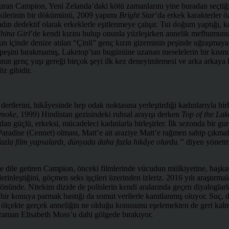
 vuran Campion, Yeni Zelanda’daki kötü zamanlarını yine buradan seçtiği
lişkilerinin bir dökümünü, 2009 yapımı
Bright Star
’da erkek karakterler ö
n dedektif olarak erkeklerle eşitlenmeye çalışır. Tui doğum yaptığı, k
China Girl
’de kendi kızını bulup onunla yüzleşirken annelik mefhumunun 
ulun içinde denize atılan “Çinli” genç kızın gizeminin peşinde uğraşma
z peşini bırakmamış, Laketop’tan bugününe uzanan meselelerin bir kısmı 
ızının genç yaşı gereği birçok şeyi ilk kez deneyimlemesi ve arka arkaya
z gibidir.
tlerini, hikâyesinde hep odak noktasına yerleştirdiği kadınlarıyla birlik
Smoke
, 1999) Hindistan gezisindeki ruhsal arayışı derken
Top of the Lak
dan güçlü, erkeksi, mücadeleci kadınlarla birleşirler. İlk sezonda bir 
ın Paradise (Cennet) olması, Matt’e ait araziye Matt’e rağmen sahip çıkm
azla film yapsalardı, dünyada daha fazla hikâye olurdu.”
diyen yönetmen
de dile getiren Campion, önceki filmlerinde vücudun mülkiyetine, başk
erinleştiğini, göçmen seks işçileri üzerinden izleriz. 2016 yılı araştırm
nünde. Nitekim dizide de polislerin kendi aralarında geçen diyaloglarla b
bir konuya parmak bastığı da somut verilerle kanıtlanmış oluyor. Suç, d
 ölçekte gerçek anneliğin ne olduğu konusunu eşelemekten de geri ka
i zaman Elisabeth Moss’u dahi gölgede bırakıyor.