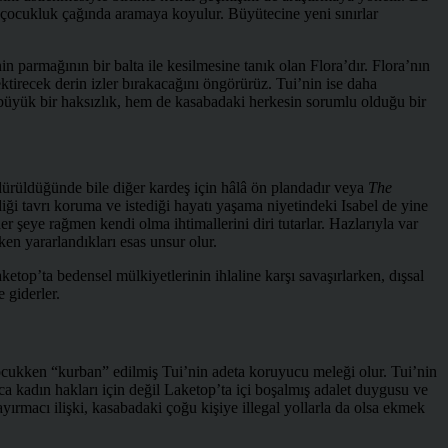
n çocukluk çağında aramaya koyulur. Büyütecine yeni sınırlar
in parmağının bir balta ile kesilmesine tanık olan Flora’dır. Flora’nın
irecek derin izler bırakacağını öngörürüz. Tui’nin ise daha
büyük bir haksızlık, hem de kasabadaki herkesin sorumlu olduğu bir
ldürüldüğünde bile diğer kardeş için hâlâ ön plandadır veya
The
iği tavrı koruma ve istediği hayatı yaşama niyetindeki Isabel de yine
r şeye rağmen kendi olma ihtimallerini diri tutarlar. Hazlarıyla var
en yararlandıkları esas unsur olur.
etop’ta bedensel mülkiyetlerinin ihlaline karşı savaşırlarken, dışsal
 giderler.
ocukken “kurban” edilmiş Tui’nin adeta koruyucu meleği olur. Tui’nin
zca kadın hakları için değil Laketop’ta içi boşalmış adalet duygusu ve
ayırmacı ilişki, kasabadaki çoğu kişiye illegal yollarla da olsa ekmek