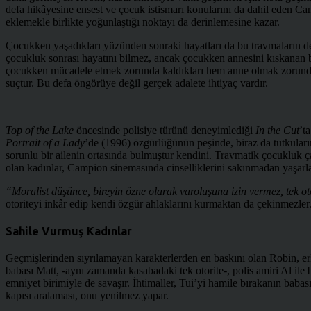
defa hikâyesine ensest ve çocuk istismarı konularını da dahil eden Ca
eklemekle birlikte yoğunlaştığı noktayı da derinlemesine kazar.
Çocukken yaşadıkları yüzünden sonraki hayatları da bu travmaların d
çocukluk sonrası hayatını bilmez, ancak çocukken annesini kıskanan b
çocukken mücadele etmek zorunda kaldıkları hem anne olmak zorunda b
suçtur. Bu defa öngörüye değil gerçek adalete ihtiyaç vardır.
Top of the Lake
öncesinde polisiye türünü deneyimlediği
In the Cut
’t
Portrait of a Lady
’de (1996) özgürlüğünün peşinde, biraz da tutkuları
sorunlu bir ailenin ortasında bulmuştur kendini. Travmatik çocukluk çağ
olan kadınlar, Campion sinemasında cinselliklerini sakınmadan yaşarlar
“Moralist düşünce, bireyin özne olarak varoluşuna izin vermez, tek oto
otoriteyi inkâr edip kendi özgür ahlaklarını kurmaktan da çekinmezler.
Sahile Vurmuş Kadınlar
Geçmişlerinden sıyrılamayan karakterlerden en baskını olan Robin, e
babası Matt, -aynı zamanda kasabadaki tek otorite-, polis amiri Al ile 
emniyet birimiyle de savaşır. İhtimaller, Tui’yi hamile bırakanın babas
kapısı aralaması, onu yenilmez yapar.