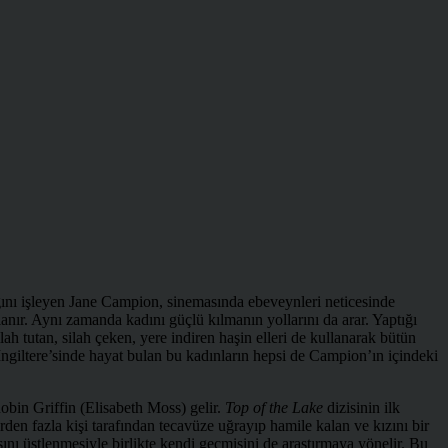
ğını işleyen Jane Campion, sinemasında ebeveynleri neticesinde
lanır. Aynı zamanda kadını güçlü kılmanın yollarını da arar. Yaptığı
ilah tutan, silah çeken, yere indiren haşin elleri de kullanarak bütün
ngiltere’sinde hayat bulan bu kadınların hepsi de Campion’ın içindeki
obin Griffin (Elisabeth Moss) gelir.
Top of the Lake
dizisinin ilk
den fazla kişi tarafından tecavüze uğrayıp hamile kalan ve kızını bir
ı üstlenmesiyle birlikte kendi geçmişini de araştırmaya yönelir. Bu