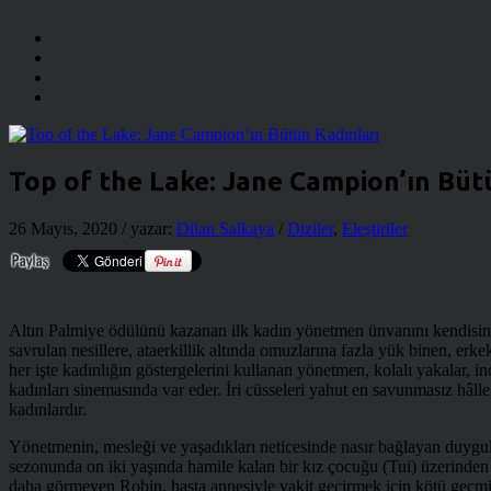
Top of the Lake: Jane Campion’ın Büt
26 Mayıs, 2020
/ yazar:
Dilan Salkaya
/
Diziler
,
Eleştiriler
Altın Palmiye ödülünü kazanan ilk kadın yönetmen ünvanını kendisin
savrulan nesillere, ataerkillik altında omuzlarına fazla yük binen, erk
her işte kadınlığın göstergelerini kullanan yönetmen, kolalı yakalar, inc
kadınları sinemasında var eder. İri cüsseleri yahut en savunmasız hâl
kadınlardır.
Yönetmenin, mesleği ve yaşadıkları neticesinde nasır bağlayan duygul
sezonunda on iki yaşında hamile kalan bir kız çocuğu (Tui) üzerinden 
daha görmeyen Robin, hasta annesiyle vakit geçirmek için kötü geçmiş