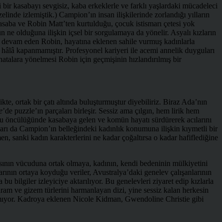
 bir kasabayı sevgisiz, kaba erkeklerle ve farklı yaşlardaki mücadeleci
zelinde izlemiştik.) Campion’ın insan ilişkilerinde zorlandığı yılların
asaba ve Robin Matt’ten kurtulduğu, çocuk istismarı çetesi yok
ne olduğuna ilişkin içsel bir sorgulamaya da yönelir. Asyalı kızların
ya devam eden Robin, hayatına eklenen sahile vurmuş kadınlarla
hâlâ kapanmamıştır. Profesyonel kariyeri ile acemi annelik duyguları
 hatalara yönelmesi Robin için geçmişinin hızlandırılmış bir
te, ortak bir çatı altında buluşturmuştur diyebiliriz. Biraz Ada’nın
e
’de puzzle’ın parçaları birleşir. Sessiz ama çılgın, hem lirik hem
guru öncülüğünde kasabaya gelen ve komün hayatı sürdürerek acılarını
aları da Campion’ın belleğindeki kadınlık konumuna ilişkin kıymetli bir
, sanki kadın karakterlerini ne kadar çoğaltırsa o kadar hafiflediğine
asının vücuduna ortak olmaya, kadının, kendi bedeninin mülkiyetini
alarının ortaya koyduğu veriler, Avustralya’daki genelev çalışanlarının
u bilgiler izleyiciye aktarılıyor. Bu genelevleri ziyaret edip kızlarla
ram ve gizem türlerini harmanlayan dizi, yine sessiz kalan herkesin
lmıyor. Kadroya eklenen Nicole Kidman, Gwendoline Christie gibi