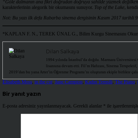
“Göle dalmanın ana fikri doğrudan doğruya sahilde yüzmek değilken, g
karakterlerinin alegorik bir okumasını sunuyor.
Top of the Lake
, kendi
Not: Bu yazı ilk defa Rabarba sinema dergisinin Kasım 2017 tarihli 9.
*KAPLAN F. N., TEREK ÜNAL G., Bilim Kurgu Sinemasını Okumak G
Dilan Salkaya
1994 yılında İstanbul’da doğdu. Marmara Üniversitesi 
lisansına devam etti. Fil’m Hafızası, Sinema Terspektif,
2019’dan bu yana Arter’in Öğrenme Programı’nı oluşturan ekiple birlikte çalı
Elisabeth Moss
,
in the cut
,
Jane Campion
,
Kadın Temsili
,
The Piano
,
Bir yanıt yazın
E-posta adresiniz yayınlanmayacak.
Gerekli alanlar
*
ile işaretlenmişl