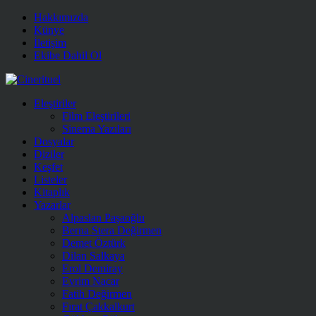
Hakkımızda
Künye
İletişim
Ekibe Dahil Ol
Eleştiriler
Film Eleştirileri
Sinema Yazıları
Dosyalar
Diziler
Keşfet
Listeler
Kitaplık
Yazarlar
Alpaslan Paşaoğlu
Berna Stera Değirmen
Demet Öztürk
Dilan Salkaya
Erol Demiray
Evrim Nacar
Fatih Değirmen
Fırat Çakkalkurt