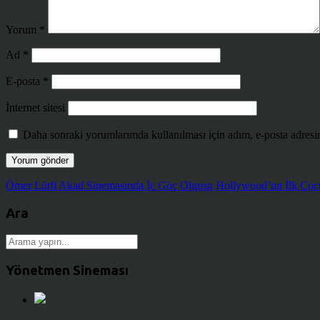
Yorum
*
Ad
*
E-posta
*
İnternet sitesi
Daha sonraki yorumlarımda kullanılması için adım, e-posta adresim
Ömer Lütfi Akad Sinemasında İç Göç Olgusu
Hollywood’un İlk Çocu
Ara
Yönetmen Sineması