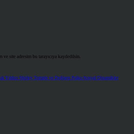
 ve site adresim bu tarayıcıya kaydedilsin.
k Yıldızı Shirley Temple ve Değişen Psiko-Sosyal Dinamikler