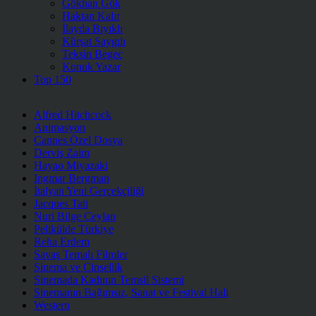
Gökhan Gök
Haktan Kalır
İlayda Bıyıklı
Kürşat Saygılı
Teksin Begeç
Konuk Yazar
Top 150
Alfred Hitchcock
Animasyon
Cannes Özel Dosya
Derviş Zaim
Hayao Miyazaki
Ingmar Bergman
İtalyan Yeni Gerçekçiliği
Jacques Tati
Nuri Bilge Ceylan
Pelikülde Türkiye
Reha Erdem
Savaş Temalı Filmler
Sinema ve Cinsellik
Sinemada Kadının Temsil Sistemi
Sinemanın Bağımsız, Sanat ve Festival Hali
Western