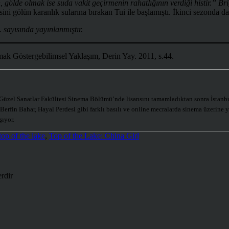
ölde olmak ise suda vakit geçirmenin rahatlığının verdiği histir.”
Bri
sini gölün karanlık sularına bırakan Tui ile başlamıştı. İkinci sezonda 
 sayısında yayınlanmıştır.
östergebilimsel Yaklaşım, Derin Yay. 2011, s.44.
Güzel Sanatlar Fakültesi Sinema Bölümü’nde lisansını tamamladıktan sonra İstanbu
 Berfin Bahar, Hayal Perdesi gibi farklı basılı ve online mecralarda sinema üzerine 
şıyor.
top of the lake
,
Top of the Lake: China Girl
erdir