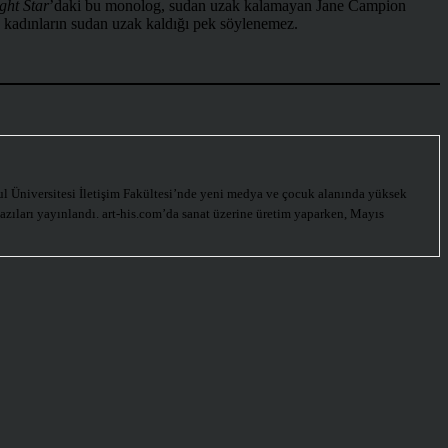
ght Star
’daki bu monolog, sudan uzak kalamayan Jane Campion
da kadınların sudan uzak kaldığı pek söylenemez.
l Üniversitesi İletişim Fakültesi’nde yeni medya ve çocuk alanında yüksek
yazıları yayınlandı. art-his.com’da sanat üzerine üretim yaparken, Mayıs