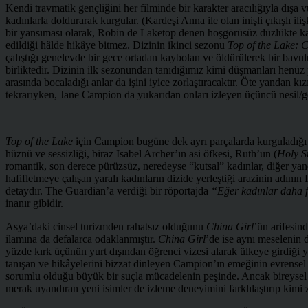
Kendi travmatik gençliğini her filminde bir karakter aracılığıyla dışa
kadınlarla doldurarak kurgular. (Kardeşi Anna ile olan inişli çıkışlı i
bir yansıması olarak, Robin de Laketop denen hoşgörüsüz düzlükte kadı
edildiği hâlde hikâye bitmez. Dizinin ikinci sezonu
Top of the Lake: 
çalıştığı genelevde bir gece ortadan kaybolan ve öldürülerek bir bav
birliktedir. Dizinin ilk sezonundan tanıdığımız kimi düşmanları henü
arasında bocaladığı anlar da işini iyice zorlaştıracaktır. Öte yandan k
tekrarıyken, Jane Campion da yukarıdan onları izleyen üçüncü nesil/gö
Top of the Lake
için Campion bugüne dek ayrı parçalarda kurguladığı der
hüznü ve sessizliği, biraz Isabel Archer’ın asi öfkesi, Ruth’un (
Holy 
romantik, son derece pürüzsüz, neredeyse “kutsal” kadınlar, diğer yan
hafifletmeye çalışan yaralı kadınların dizide yerleştiği arazinin adın
detaydır. The Guardian’a verdiği bir röportajda
“Eğer kadınlar daha f
inanır gibidir.
Asya’daki cinsel turizmden rahatsız olduğunu
China Girl
’ün arifesin
ilamına da defalarca odaklanmıştır.
China Girl
’de ise aynı meselenin d
yüzde kırk üçünün yurt dışından öğrenci vizesi alarak ülkeye girdiği yö
tanışan ve hikâyelerini bizzat dinleyen Campion’ın emeğinin evrensel 
sorumlu olduğu büyük bir suçla mücadelenin peşinde. Ancak bireysel
merak uyandıran yeni isimler de izleme deneyimini farklılaştırıp kim