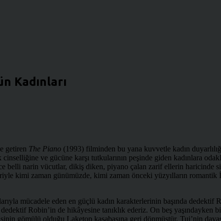
ün Kadınları
e getiren
The Piano
(1993) filminden bu yana kuvvetle kadın duyarlılı
ek cinselliğine ve gücüne karşı tutkularının peşinde giden kadınlara odak
e belli narin vücutlar, dikiş diken, piyano çalan zarif ellerin haricinde s
leriyle kimi zaman günümüzde, kimi zaman önceki yüzyılların romantik İ
arıyla mücadele eden en güçlü kadın karakterlerinin başında dedektif R
dedektif Robin’in de hikâyesine tanıklık ederiz. On beş yaşındayken bir
inin gömülü olduğu Laketop kasabasına geri dönmüştür. Tui’nin davasın