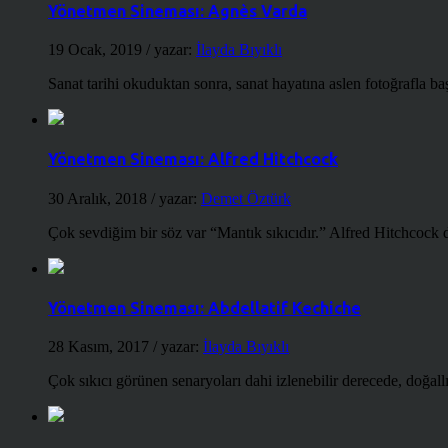
Yönetmen Sineması: Agnès Varda
19 Ocak, 2019
/ yazar:
İlayda Bıyıklı
Sanat tarihi okuduktan sonra, sanat hayatına aslen fotoğrafla ba
Yönetmen Sineması: Alfred Hitchcock
30 Aralık, 2018
/ yazar:
Demet Öztürk
Çok sevdiğim bir söz var “Mantık sıkıcıdır.” Alfred Hitchcock d
Yönetmen Sineması: Abdellatif Kechiche
28 Kasım, 2017
/ yazar:
İlayda Bıyıklı
Çok sıkıcı görünen senaryoları dahi izlenebilir derecede, doğallığ