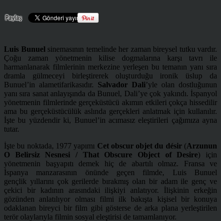
Luis Bunuel
sinemasının temelinde her zaman bireysel tutku vardır.
Çoğu zaman yönetmenin kilise dogmalarına karşı tavrı ile
harmanlanarak filmlerinin merkezine yerleşen bu temanın yanı sıra
dramla gülmeceyi birleştirerek oluşturduğu ironik üslup da
Bunuel’in alametifarikasıdır.
Salvador Dali
’yle olan dostluğunun
yanı sıra sanat anlayışında da Bunuel, Dali’ye çok yakındı. İspanyol
yönetmenin filmlerinde gerçeküstücü akımın etkileri çokça hissedilir
ama bu gerçeküstücülük aslında gerçekleri anlatmak için kullanılır.
İşte bu yüzdendir ki, Bunuel’in acımasız eleştirileri çağımıza ayna
tutar.
İşte bu noktada, 1977 yapımı
Cet obscur objet du désir
(
Arzunun
O Belirsiz Nesnesi / That Obscure Object of Desire
) için
yönetmenin başyapıtı demek hiç de abartılı olmaz. Fransa ve
İspanya manzarasının önünde geçen filmde, Luis Bunuel
gençlik yıllarını çok gerilerde bırakmış olan bir adam ile genç ve
çekici bir kadının arasındaki ilişkiyi anlatıyor. İlişkinin erkeğin
gözünden anlatılıyor olması filmi ilk bakışta kişisel bir konuya
odaklanan bireyci bir film gibi gösterse de arka plana yerleştirilen
terör olaylarıyla filmin sosyal eleştirisi de tamamlanıyor.