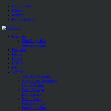
Hakkımızda
Künye
İletişim
Ekibe Dahil Ol
Eleştiriler
Film Eleştirileri
Sinema Yazıları
Dosyalar
Diziler
Keşfet
Listeler
Kitaplık
Yazarlar
Alpaslan Paşaoğlu
Berna Stera Değirmen
Demet Öztürk
Dilan Salkaya
Erol Demiray
Evrim Nacar
Fatih Değirmen
Fırat Çakkalkurt