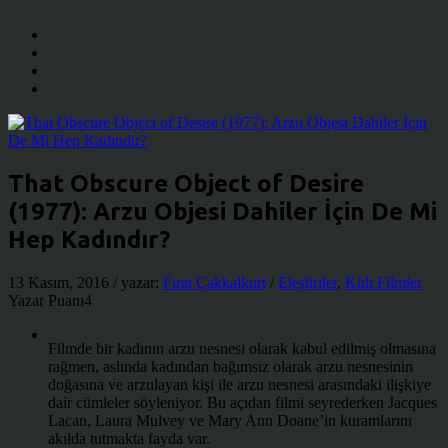
That Obscure Object of Desire
(1977): Arzu Objesi Dahiler İçin De Mi
Hep Kadındır?
13 Kasım, 2016
/ yazar:
Fırat Çakkalkurt
/
Eleştiriler
,
Kült Filmler
Yazar Puanı
4
Filmde bir kadının arzu nesnesi olarak kabul edilmiş olmasına
rağmen, aslında kadından bağımsız olarak arzu nesnesinin
doğasına ve arzulayan kişi ile arzu nesnesi arasındaki ilişkiye
dair cümleler söyleniyor. Bu açıdan filmi seyrederken Jacques
Lacan, Laura Mulvey ve Mary Ann Doane’in kuramlarını
akılda tutmakta fayda var.