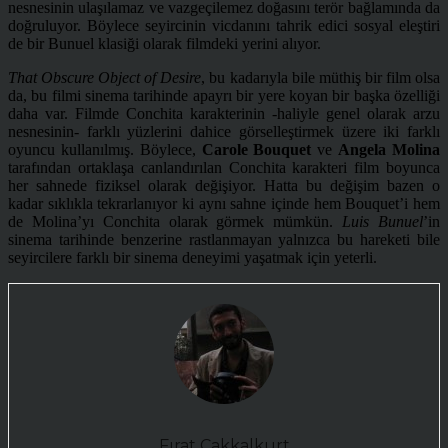
nesnesinin ulaşılamaz ve vazgeçilemez doğasını terör bağlamında da
doğruluyor. Böylece seyircinin vicdanını tahrik edici sosyal eleştiri
de bir Bunuel klasiği olarak filmdeki yerini alıyor.
That Obscure Object of Desire
, bu kadarıyla bile müthiş bir film olsa
da, bu filmi sinema tarihinde apayrı bir yere koyan bir başka özelliği
daha var. Filmde Conchita karakterinin -haliyle genel olarak arzu
nesnesinin- farklı yüzlerini dahice görselleştirmek üzere iki farklı
oyuncu kullanılmış. Böylece,
Carole Bouquet
ve
Angela Molina
tarafından ortaklaşa canlandırılan Conchita karakteri film boyunca
her sahnede fiziksel olarak değişiyor. Hatta bu değişim bazen o
kadar sıklıkla tekrarlanıyor ki aynı sahne içinde hem Bouquet’i hem
de Molina’yı Conchita olarak görmek mümkün.
Luis Bunuel
’in
sinema tarihinde benzerine rastlanmayan yalnızca bu hareketi bile
seyircilere farklı bir sinema deneyimi yaşatmak için yeterli.
Fırat Çakkalkurt