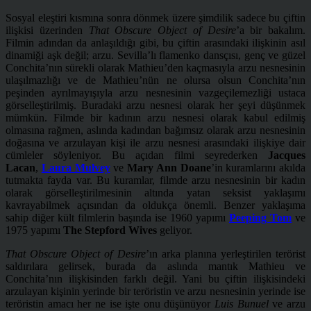
Sosyal eleştiri kısmına sonra dönmek üzere şimdilik sadece bu çiftin
ilişkisi üzerinden
That Obscure Object of Desire
’a bir bakalım.
Filmin adından da anlaşıldığı gibi, bu çiftin arasındaki ilişkinin asıl
dinamiği aşk değil; arzu. Sevilla’lı flamenko dansçısı, genç ve güzel
Conchita’nın sürekli olarak Mathieu’den kaçmasıyla arzu nesnesinin
ulaşılmazlığı ve de Mathieu’nün ne olursa olsun Conchita’nın
peşinden ayrılmayışıyla arzu nesnesinin vazgeçilemezliği ustaca
görselleştirilmiş. Buradaki arzu nesnesi olarak her şeyi düşünmek
mümkün. Filmde bir kadının arzu nesnesi olarak kabul edilmiş
olmasına rağmen, aslında kadından bağımsız olarak arzu nesnesinin
doğasına ve arzulayan kişi ile arzu nesnesi arasındaki ilişkiye dair
cümleler söyleniyor. Bu açıdan filmi seyrederken
Jacques
Lacan
,
Laura Mulvey
ve
Mary Ann Doane
’in kuramlarını akılda
tutmakta fayda var. Bu kuramlar, filmde arzu nesnesinin bir kadın
olarak görselleştirilmesinin altında yatan seksist yaklaşımı
kavrayabilmek açısından da oldukça önemli. Benzer yaklaşıma
sahip diğer kült filmlerin başında ise 1960 yapımı
Peeping Tom
ve
1975 yapımı
The Stepford Wives
geliyor.
That Obscure Object of Desire
’ın arka planına yerleştirilen terörist
saldırılara gelirsek, burada da aslında mantık Mathieu ve
Conchita’nın ilişkisinden farklı değil. Yani bu çiftin ilişkisindeki
arzulayan kişinin yerinde bir teröristin ve arzu nesnesinin yerinde ise
teröristin amacı her ne ise işte onu düşünüyor
Luis Bunuel
ve arzu