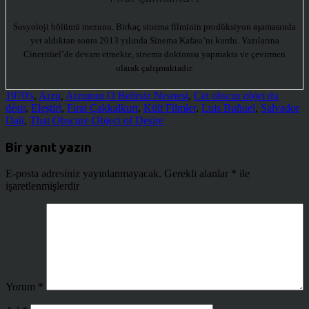
Sosyoloji bölümü mezunu. Birkaç sinema filminin prodüksiyon aşamasında
yer aldıktan sonra 2013 yılında Sinema Kafası’nı kurdu. Yazılarına
Cineritüel’de devam etmekte, sinema doktorası yapmakta ve çevirmen
olarak çalışmaktadır.
1970's
,
Arzu
,
Arzunun O Belirsiz Nesnesi
,
Cet obscur objet du
désir
,
Eleştiri
,
Fırat Çakkalkurt
,
Kült Filmler
,
Luis Buñuel
,
Salvador
Dali
,
That Obscure Object of Desire
Bir yanıt yazın
E-posta adresiniz yayınlanmayacak.
Gerekli alanlar
*
ile
işaretlenmişlerdir
Yorum
*