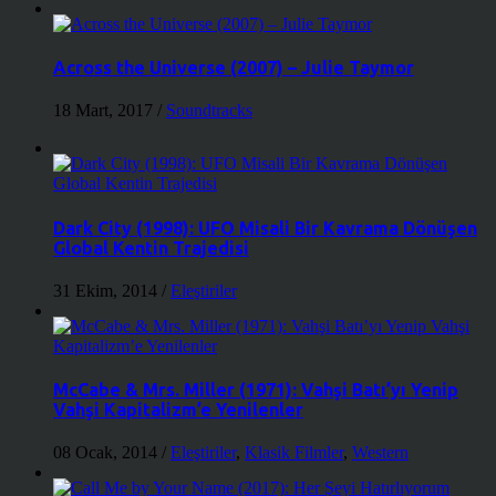
Across the Universe (2007) – Julie Taymor
18 Mart, 2017
/
Soundtracks
Dark City (1998): UFO Misali Bir Kavrama Dönüşen
Global Kentin Trajedisi
31 Ekim, 2014
/
Eleştiriler
McCabe & Mrs. Miller (1971): Vahşi Batı’yı Yenip
Vahşi Kapitalizm’e Yenilenler
08 Ocak, 2014
/
Eleştiriler
,
Klasik Filmler
,
Western