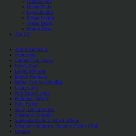
Gökhan Gök
Haktan Kalır
İlayda Bıyıklı
Kürşat Saygılı
Teksin Begeç
Konuk Yazar
Top 150
Alfred Hitchcock
Animasyon
Cannes Özel Dosya
Derviş Zaim
Hayao Miyazaki
Ingmar Bergman
İtalyan Yeni Gerçekçiliği
Jacques Tati
Nuri Bilge Ceylan
Pelikülde Türkiye
Reha Erdem
Savaş Temalı Filmler
Sinema ve Cinsellik
Sinemada Kadının Temsil Sistemi
Sinemanın Bağımsız, Sanat ve Festival Hali
Western