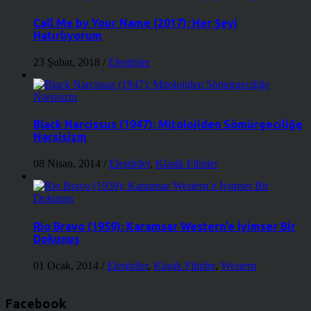
Call Me by Your Name (2017): Her Şeyi
Hatırlıyorum
23 Şubat, 2018
/
Eleştiriler
Black Narcissus (1947): Mitolojiden Sömürgeciliğe
Narsisizm
08 Nisan, 2014
/
Eleştiriler
,
Klasik Filmler
Rio Bravo (1959): Karamsar Western’e İyimser Bir
Dokunuş
01 Ocak, 2014
/
Eleştiriler
,
Klasik Filmler
,
Western
Facebook