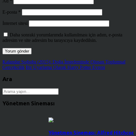
Ad
*
E-posta
*
İnternet sitesi
Daha sonraki yorumlarımda kullanılması için adım, e-posta
adresim ve site adresim bu tarayıcıya kaydedilsin.
Kalandar Soğuğu (2015): Doğa İmgeleminde Oluşan Toplumsal
Gerçekçilik
Bir Uyarlama Olarak Harry Potter Evreni
Ara
Yönetmen Sineması
Yönetmen Sineması: Alfred Hitchcock