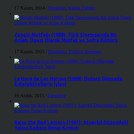
17 Kasım, 2014
/
Eleştiriler
,
Klasik Filmler
Zengin Mutfağı (1988): Türk Sinemasında Bir
Anlatı Ögesi Olarak Mutfak ve Sofra Kültürü
17 Kasım, 2015
/
Eleştiriler
,
Türkiye Sineması
La Hora de Los Hornos (1968): Üçüncü Dünyada
Entelektüellerin İşlevi
16 Aralık, 2015
/
Eleştiriler
Raise the Red Lantern (1991): Ataerkil Düzendeki
Yalnız Kadının Rengi Kırmızı