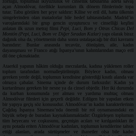
zorluğu, toplumsal ikiyüzlülük ve cinsellik tabularına adeta savaş
açan Almodóvar, özellikle kurumları ilk dönem filmlerinde topa
tutar. Tabu görülen her şeye saldırır: Kilise ve eril dil, hatta ülkenin
simgelerinden olan matadorlar bile hedef tahtasındadır. Madrid’in
varoşlarındaki bir grup gencin uyuşturucu ve cinselliği keşfini
anlatan ilk uzun metraj filmi
Pepi, Luci, Bom y Otras Chicas Del
Montón (Pepi, Luci, Bom ve Diğer Sıradan Kızlar)
yapı olarak biraz
dağınık olsa da, yönetmenin daha sonra ustalaşacağı bir dizi kavramı
barındırır: Bunlar arasında tecavüz, dönüşüm, aile, kadın
dayanışması ve Franco atığı İspanya’sının kalıntılarından maço eril
dil öne çıkmaktadır.
Ataerkil yapının hâkim olduğu mecralarda, kadına yüklenen roller
toplum tarafından normalleştirilmiştir. Böylece kadın, olması
gereken yerde değil, toplumun kendisine gösterdiği kısıtlı alanda var
olmaya çabalar. Sinema içinde de durum farksızdır: Kadın ya
kurtarılması gereken bir nesne ya da cinsel objedir. Her iki durumda
da kurban konumunda yer alması ve yardıma muhtaç olması
Almodóvar filmleri için geçerli değildir. Edilgen bir yapıdan etken
bir yapıya geçiş söz konusudur. Almodóvar’ın kadın karakterlerinin
Çağdaş İspanya Sineması’nda önemli bir rol oynamasındaki en
büyük sebep de buradan kaynaklanmaktadır: Özgürleşen toplumun
tüm heyecanı ve coşkusunu, geçmişin acıları ve kırılganlıkları ile
aynı potada eriten Almodóvar kadınları, toplumun kendilerine tahsis
ettiği alanları, arada sürtüşmeler ve ihanetler olsa bile kadın