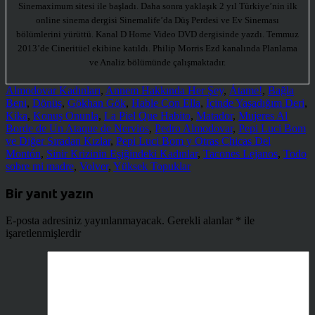
Sinemaximum sitesi ile başladı. Daha sonra yaklaşık 2 yıl Türkiye’nin ilk
online sinema dergisi Sinemalife’da Düş Perdesi ve Ev Sineması
bölümlerini yürüttü. Kanal D Home Video DVD dergisinde yazdı. Temmuz
2013’de Cineritüel ekibine katıldı. Philip Morris Ezd kanalında Planlama
ve Analiz bölümünde çalışmaktadır.
Almodovar Kadınları
,
Annem Hakkında Her Şey
,
Átame!
,
Bağla
Beni
,
Dönüş
,
Gökhan Gök
,
Hable Con Ella
,
İçinde Yaşadığım Deri
,
Kika
,
Konuş Onunla
,
La Piel Que Habito
,
Matador
,
Mujeres Al
Borde de Un Ataque de Nervios
,
Pedro Almodovar
,
Pepi Luci Bom
ve Diğer Sıradan Kızlar
,
Pepi Luci Bom y Otras Chicas Del
Montón
,
Sinir Krizinin Eşiğindeki Kadınlar
,
Tacones Lejanos
,
Todo
sobre mi madre
,
Volver
,
Yüksek Topuklar
Bir yanıt yazın
E-posta adresiniz yayınlanmayacak.
Gerekli alanlar
*
ile
işaretlenmişlerdir