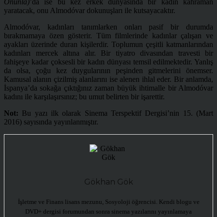
Onunla)
’da ise bu kez erkek dünyasında bir kadın kahraman
yaratacak, onu Almodóvar dokunuşları ile kutsayacaktır.
Almodóvar, kadınları tanımlarken onları pasif bir durumda
bırakmamaya özen gösterir. Tüm filmlerinde kadınlar çalışan ve
ayakları üzerinde duran kişilerdir. Toplumun çeşitli katmanlarından
kadınları mercek altına alır. Bir tiyatro divasından travesti bir
fahişeye kadar çoksesli bir kadın dünyası temsil edilmektedir. Yanlış
da olsa, çoğu kez duygularının peşinden gitmelerini önemser.
Kamusal alanın çizilmiş alanlarını ise alenen ihlal eder. Bir anlamda,
İspanya’da sokağa çıktığınız zaman büyük ihtimalle bir Almodóvar
kadını ile karşılaşırsınız; bu umut belirten bir işarettir.
Not:
Bu yazı ilk olarak Sinema Terspektif Dergisi’nin 15. (Mart
2016) sayısında yayınlanmıştır.
Gökhan Gök
İşletme ve Finans lisans mezunu, Sosyoloji öğrencisi. Kendi blogu ve
DVD+ dergisi forumundan sonra sinema yazılarını yayınlamaya