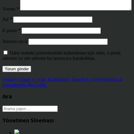
Yorum
*
Ad
*
E-posta
*
İnternet sitesi
Daha sonraki yorumlarımda kullanılması için adım, e-posta
adresim ve site adresim bu tarayıcıya kaydedilsin.
Popüler Kültür ve Kitle Kültürünün Temelleri
Alfred Hitchcock
Sinemasında McGuffin
Ara
Yönetmen Sineması