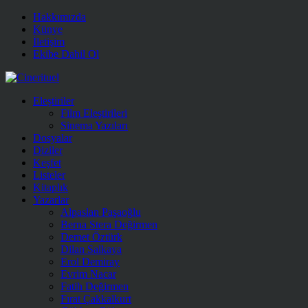
Hakkımızda
Künye
İletişim
Ekibe Dahil Ol
Eleştiriler
Film Eleştirileri
Sinema Yazıları
Dosyalar
Diziler
Keşfet
Listeler
Kitaplık
Yazarlar
Alpaslan Paşaoğlu
Berna Stera Değirmen
Demet Öztürk
Dilan Salkaya
Erol Demiray
Evrim Nacar
Fatih Değirmen
Fırat Çakkalkurt