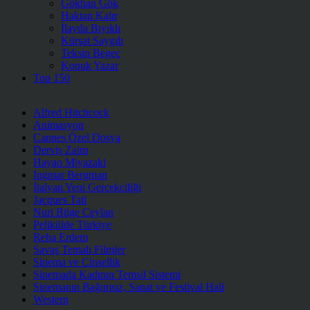
Gökhan Gök
Haktan Kalır
İlayda Bıyıklı
Kürşat Saygılı
Teksin Begeç
Konuk Yazar
Top 150
Alfred Hitchcock
Animasyon
Cannes Özel Dosya
Derviş Zaim
Hayao Miyazaki
Ingmar Bergman
İtalyan Yeni Gerçekçiliği
Jacques Tati
Nuri Bilge Ceylan
Pelikülde Türkiye
Reha Erdem
Savaş Temalı Filmler
Sinema ve Cinsellik
Sinemada Kadının Temsil Sistemi
Sinemanın Bağımsız, Sanat ve Festival Hali
Western