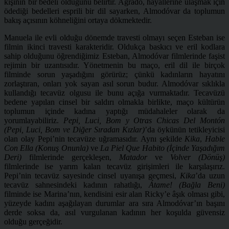
kişinin bir bedeli olduğunu belirtir. Agrado, hayallerine ulaşmak için
ödediği bedelleri esprili bir dil sayarken, Almodóvar da toplumun
bakış açısının köhneliğini ortaya dökmektedir.
Manuela ile evli olduğu dönemde travesti olmayı seçen Esteban ise
filmin ikinci travesti karakteridir. Oldukça baskıcı ve eril kodlara
sahip olduğunu öğrendiğimiz Esteban, Almodóvar filmlerinde faşist
rejimin bir uzantısıdır. Yönetmenin bu maço, eril dil ile birçok
filminde sorun yaşadığını görürüz; çünkü kadınların hayatını
zorlaştıran, onları yok sayan asıl sorun budur. Almodóvar sıklıkla
kullandığı tecavüz olgusu ile bunu açığa vurmaktadır. Tecavüzü
bedene yapılan cinsel bir saldırı olmakla birlikte, maço kültürün
toplumun içinde kadına yaptığı müdahaleler olarak da
yorumlayabiliriz.
Pepi, Luci, Bom y Otras Chicas Del Montón
(Pepi, Luci, Bom ve Diğer Sıradan Kızlar)
’da öykünün tetikleyicisi
olan olay Pepi’nin tecavüze uğramasıdır. Aynı şekilde
Kika
,
Hable
Con Ella (Konuş Onunla)
ve
La Piel Que Habito (İçinde Yaşadığım
Deri)
filmlerinde gerçekleşen,
Matador
ve
Volver (Dönüş)
filmlerinde ise yarım kalan tecavüz girişimleri ile karşılaşırız.
Pepi’nin tecavüz sayesinde cinsel uyanışa geçmesi,
Kika
’da uzun
tecavüz sahnesindeki kadının rahatlığı,
Átame! (Bağla Beni)
filminde ise Marina’nın, kendisini esir alan Ricky’e âşık olması gibi,
yüzeyde kadını aşağılayan durumlar ara sıra Almodóvar’ın başını
derde soksa da, asıl vurgulanan kadının her koşulda güvensiz
olduğu gerçeğidir.