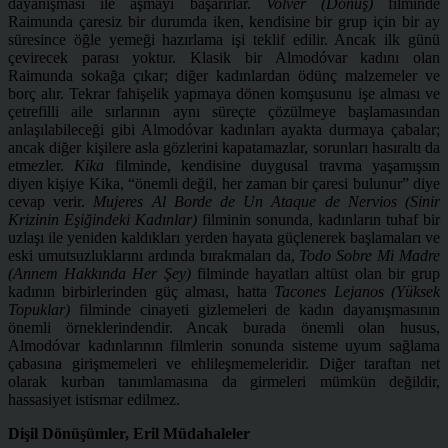
dayanışması ile aşmayı başarırlar.
Volver (Dönüş)
filminde
Raimunda çaresiz bir durumda iken, kendisine bir grup için bir ay
süresince öğle yemeği hazırlama işi teklif edilir. Ancak ilk günü
çevirecek parası yoktur. Klasik bir Almodóvar kadını olan
Raimunda sokağa çıkar; diğer kadınlardan ödünç malzemeler ve
borç alır. Tekrar fahişelik yapmaya dönen komşusunu işe alması ve
çetrefilli aile sırlarının aynı süreçte çözülmeye başlamasından
anlaşılabileceği gibi Almodóvar kadınları ayakta durmaya çabalar;
ancak diğer kişilere asla gözlerini kapatamazlar, sorunları hasıraltı da
etmezler.
Kika
filminde, kendisine duygusal travma yaşamışsın
diyen kişiye Kika, “önemli değil, her zaman bir çaresi bulunur” diye
cevap verir.
Mujeres Al Borde de Un Ataque de Nervios (Sinir
Krizinin Eşiğindeki Kadınlar)
filminin sonunda, kadınların tuhaf bir
uzlaşı ile yeniden kaldıkları yerden hayata güçlenerek başlamaları ve
eski umutsuzluklarını ardında bırakmaları da,
Todo Sobre Mi Madre
(Annem Hakkında Her Şey)
filminde hayatları altüst olan bir grup
kadının birbirlerinden güç alması, hatta
Tacones Lejanos (Yüksek
Topuklar)
filminde cinayeti gizlemeleri de kadın dayanışmasının
önemli örneklerindendir. Ancak burada önemli olan husus,
Almodóvar kadınlarının filmlerin sonunda sisteme uyum sağlama
çabasına girişmemeleri ve ehlileşmemeleridir. Diğer taraftan net
olarak kurban tanımlamasına da girmeleri mümkün değildir,
hassasiyet istismar edilmez.
Dişil Dönüşümler, Eril Müdahaleler