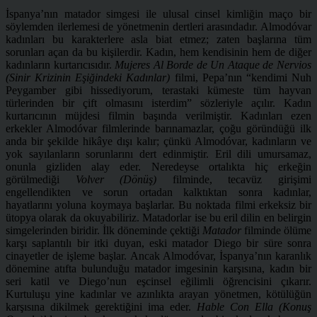
İspanya’nın matador simgesi ile ulusal cinsel kimliğin maço bir
söylemden ilerlemesi de yönetmenin dertleri arasındadır. Almodóvar
kadınları bu karakterlere asla biat etmez; zaten başlarına tüm
sorunları açan da bu kişilerdir. Kadın, hem kendisinin hem de diğer
kadınların kurtarıcısıdır.
Mujeres Al Borde de Un Ataque de Nervios
(Sinir Krizinin Eşiğindeki Kadınlar)
filmi, Pepa’nın “kendimi Nuh
Peygamber gibi hissediyorum, terastaki kümeste tüm hayvan
türlerinden bir çift olmasını isterdim” sözleriyle açılır. Kadın
kurtarıcının müjdesi filmin başında verilmiştir. Kadınları ezen
erkekler Almodóvar filmlerinde barınamazlar, çoğu göründüğü ilk
anda bir şekilde hikâye dışı kalır; çünkü Almodóvar, kadınların ve
yok sayılanların sorunlarını dert edinmiştir. Eril dili umursamaz,
onunla gizliden alay eder. Neredeyse ortalıkta hiç erkeğin
görülmediği
Volver (Dönüş)
filminde, tecavüz girişimi
engellendikten ve sorun ortadan kalktıktan sonra kadınlar,
hayatlarını yoluna koymaya başlarlar. Bu noktada filmi erkeksiz bir
ütopya olarak da okuyabiliriz. Matadorlar ise bu eril dilin en belirgin
simgelerinden biridir. İlk döneminde çektiği
Matador
filminde ölüme
karşı saplantılı bir itki duyan, eski matador Diego bir süre sonra
cinayetler de işleme başlar. Ancak Almodóvar, İspanya’nın karanlık
dönemine atıfta bulunduğu matador imgesinin karşısına, kadın bir
seri katil ve Diego’nun eşcinsel eğilimli öğrencisini çıkarır.
Kurtuluşu yine kadınlar ve azınlıkta arayan yönetmen, kötülüğün
karşısına dikilmek gerektiğini ima eder.
Hable Con Ella (Konuş