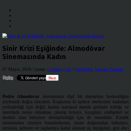
Sinir Krizi Eşiğinde: Almodóvar
Sinemasında Kadın
07 Mayıs, 2016
/ yazar:
Gökhan Gök
/
Eleştiriler
,
Sinema Yazıları
Pedro Almodóvar
sinemasının dişil bir damardan beslendiğini
söylemek doğru olacaktır. Kuşkusuz ki sadece merkezine kadınları
yerleştirdiği için değil; kadını kamusal alanda görünür kıldığı ve
sinemada nesne olmaktan çıkarıp özneye, kaygıları, endişeleri ve
dertleri olan bireylere dönüştürdüğü için de önemlidir. Kimlik
sorunundan cinsiyet bunalımlarına, insan doğasından tutkulara,
arzulara, şehvete ve saplantıya kadar uzanan uç duyguları, göz alıcı