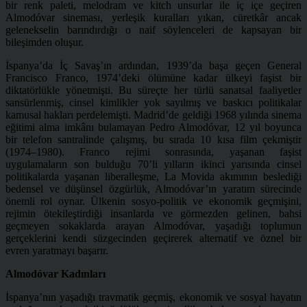
bir renk paleti, melodram ve kitch unsurlar ile iç içe geçiren
Almodóvar sineması, yerleşik kuralları yıkan, cüretkâr ancak
gelenekselin barındırdığı o naif söylenceleri de kapsayan bir
bileşimden oluşur.
İspanya’da İç Savaş’ın ardından, 1939’da başa geçen General
Francisco Franco, 1974’deki ölümüne kadar ülkeyi faşist bir
diktatörlükle yönetmişti. Bu süreçte her türlü sanatsal faaliyetler
sansürlenmiş, cinsel kimlikler yok sayılmış ve baskıcı politikalar
kamusal hakları perdelemişti. Madrid’de geldiği 1968 yılında sinema
eğitimi alma imkânı bulamayan Pedro Almodóvar, 12 yıl boyunca
bir telefon santralinde çalışmış, bu sırada 10 kısa film çekmiştir
(1974–1980). Franco rejimi sonrasında, yaşanan faşist
uygulamaların son bulduğu 70’li yılların ikinci yarısında cinsel
politikalarda yaşanan liberalleşme, La Movida akımının beslediği
bedensel ve düşünsel özgürlük, Almodóvar’ın yaratım sürecinde
önemli rol oynar. Ülkenin sosyo-politik ve ekonomik geçmişini,
rejimin ötekileştirdiği insanlarda ve görmezden gelinen, bahsi
geçmeyen sokaklarda arayan Almodóvar, yaşadığı toplumun
gerçeklerini kendi süzgecinden geçirerek alternatif ve öznel bir
evren yaratmayı başarır.
Almodóvar Kadınları
İspanya’nın yaşadığı travmatik geçmiş, ekonomik ve sosyal hayatın