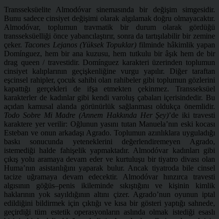
Transseksüelite Almodóvar sinemasında bir değişim simgesidir.
Bunu sadece cinsiyet değişimi olarak algılamak doğru olmayacaktır.
Almodóvar, toplumun travmatik bir durum olarak gördüğü
transseksüelliği önce yabancılaştırır, sonra da tartışılabilir bir zemine
çeker.
Tacones Lejanos (Yüksek Topuklar)
filminde hâkimlik yapan
Domínguez, hem bir ana kuzusu, hem tutkulu bir âşık hem de bir
drag queen / travestidir. Domínguez karakteri üzerinden toplumun
cinsiyet kalıplarının geçişkenliğine vurgu yapılır. Diğer taraftan
eşcinsel rahipler, çocuk sahibi olan rahibeler gibi toplumun gözlerini
kapattığı gerçekleri de ifşa etmekten çekinmez. Transseksüel
karakterler de kadınlar gibi kendi varoluş çabaları içerisindedir. Bu
açıdan kamusal alanda görünürlük sağlanması oldukça önemlidir.
Todo Sobre Mi Madre (Annem Hakkında Her Şey)
’de iki travesti
karaktere yer verilir: Oğlunun yasını tutan Manuela’nın eski kocası
Esteban ve onun arkadaşı Agrado. Toplumun azınlıklara uyguladığı
baskı sonucunda yeteneklerini değerlendiremeyen Agrado,
istemediği halde fahişelik yapmaktadır. Almodóvar kadınları gibi
çıkış yolu aramaya devam eder ve kurtuluşu bir tiyatro divası olan
Huma’nın asistanlığını yaparak bulur. Ancak tiyatroda bile cinsel
tacize uğramaya devam edecektir. Almodóvar hınzırca travesti
algısının göğüs–penis ikileminde sıkıştığını ve kişinin kimlik
haklarının yok sayıldığının altını çizer. Agrado’nun oyunun iptal
edildiğini bildirmek için çıktığı ve kısa bir gösteri yaptığı sahnede,
geçirdiği tüm estetik operasyonların aslında olmak istediği esaslı