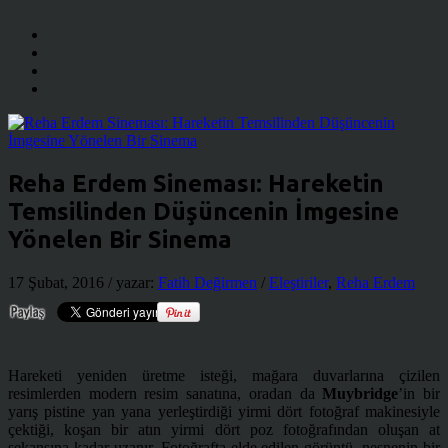
Reha Erdem Sineması: Hareketin
Temsilinden Düşüncenin İmgesine
Yönelen Bir Sinema
17 Şubat, 2016
/ yazar:
Fatih Değirmen
/
Eleştiriler
,
Reha Erdem
Hareketi yeniden üretme isteği, mağara duvarlarına çizilen
resimlerden modern resim sanatına, oradan da
Muybridge
’in bir
yarış pistine yan yana yerleştirdiği yirmi dört fotoğraf makinesiyle
çektiği, koşan bir atın yirmi dört poz fotoğrafından oluşan at
sekansına kadar uzanır. Fotoğrafta elde edilen görüntü, nesnenin bir