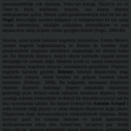
tanımlanabilirliği yok olmuştur. Yekta’nın konağı, Hayat’ın evi ve
Ömer’in köyü, tehlikenin, neşenin, sıra dışının tekinsiz
etkileşimlerine açıktır. Mekan çoklu göndermeleriyle tekil bir hal alır.
Negri
, bireyciliğin özneleri değişmez ve indirgenemez bir öze sahip
olarak imlemesinin, tekilliğin çokluklara, belirsizliklere ve yeni
düşüncelere sahip özünün yerine geçtiğini belirtir (Negri, 2006:48).
Sinema, uzam içinde bulunan imgelerin hareketiyse, Erdem filmleri,
uzamın imgeyle bağımsızlaşmış ve ikisinin de kendine özgü
göndermelerle düşünme etkinlikleri oluşturduğu bir düzlem halini
alır. Bu filmlerde düşünce, dolaylı etkiyle hareketin organik temsile
dönüştüğü bir şemada değil, filmlerin kendi öz zaman anlayışlarıyla
oluşturulmuş imgelerin dolaysız sunumlarıyla gerçekleşir. Düşünce,
imgelerle harekete geçirilir.
Deleuze
, öznenin düşüncesini, imge
hareketleri yoluyla, kendi kendine bir gelişme hareketi olarak
tanımlanır (Deleuze, 2008). Bu bağlamda sinemanın düşünceyi
etkileme biçimleri farklılaşır. İmgeler ardışıklılık ilişkileriyle
gösterdiği şeyle birincil olarak eşleşerek sunulursa düşünce, filmin
yarattığı anlamla yönlendirilir ve ikincil bir durumda seyirciyi salt bir
alıcı konumunda sabitler. Bu durum Deleuze’ün
Antonin Artaud
’a
atıfla formüle ettiği güçsüz ve etkin olmayan düşünceyi açığa çıkarır.
Düşüncenin imge aktivasyonlarıyla yönlendirilerek oluşması, filmin
seyirciyi pasif bir konuma itmesine ve kendi malzemesini
aktifleştirmesine sebep olur. Artaud’nun
‘ayrıştırıcı güç’
dediği
ikinci etki ise, imgenin bütünlüklü olarak algılanmayıp, ardışıklılığın