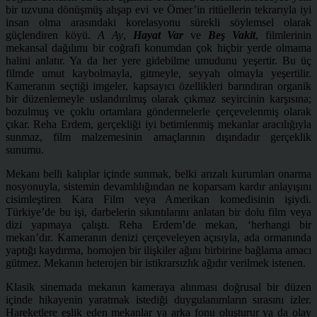
bir uzvuna dönüşmüş ahşap evi ve Ömer’in ritüellerin tekrarıyla iyi
insan olma arasındaki korelasyonu sürekli söylemsel olarak
güçlendiren köyü.
A Ay
,
Hayat Var
ve
Beş Vakit
, filmlerinin
mekansal dağılımı bir coğrafi konumdan çok hiçbir yerde olmama
halini anlatır. Ya da her yere gidebilme umudunu yeşertir. Bu üç
filmde umut kaybolmayla, gitmeyle, seyyah olmayla yeşertilir.
Kameranın seçtiği imgeler, kapsayıcı özellikleri barındıran organik
bir düzenlemeyle uslandırılmış olarak çıkmaz seyircinin karşısına;
bozulmuş ve çoklu ortamlara göndermelerle çerçevelenmiş olarak
çıkar. Reha Erdem, gerçekliği iyi betimlenmiş mekanlar aracılığıyla
sunmaz, film malzemesinin amaçlarının dışındadır gerçeklik
sunumu.
Mekanı belli kalıplar içinde sunmak, belki arızalı kurumları onarma
nosyonuyla, sistemin devamlılığından ne koparsam kardır anlayışını
cisimleştiren Kara Film veya Amerikan komedisinin işiydi.
Türkiye’de bu işi, darbelerin sıkıntılarını anlatan bir dolu film veya
dizi yapmaya çalıştı. Reha Erdem’de mekan, ‘herhangi bir
mekan’dır. Kameranın denizi çerçeveleyen açısıyla, ada ormanında
yaptığı kaydırma, homojen bir ilişkiler ağını birbirine bağlama amacı
gütmez. Mekanın heterojen bir istikrarsızlık ağıdır verilmek istenen.
Klasik sinemada mekanın kameraya alınması doğrusal bir düzen
içinde hikayenin yaratmak istediği duygulanımların sırasını izler.
Hareketlere eşlik eden mekanlar ya arka fonu oluşturur ya da olay