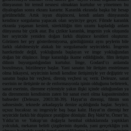
dünyasının bir temsil nesnesi olmaktan kurtulur ve yönetmen bu
diyalogdan sonra ekranı karartır. Karanlık ekranda başka bir hesap
görülmelidir. Artık isyan düşüncesi, kendi anlam dünyasında
kendince sorgulama yapacak olan seyirciye geçer. Filmde karanlık
ekranla yaşanan kesinti, sürekliliğin tüm uzamı kapladığı anlam
dünyasına bir çizik atar. Bu çizikte karanlık, imgenin yok oluşunda
her seyircide yeniden doğan farklı düşünce kesitleri oluşturur.
Görünen her şey gösterilemiyorsa, gördüğümüz aynı şeylerin bile
farklı olabilmesiyle alakalı bir sorgulamadır seyircideki. İmgenin
hareketinde değil, yokluğunda başlayan ve imge yokluğundan
doğan bir düşünce. İmge karanlığa ikame edildiğinde, film iletişim
dilinin buyurganlığından kurtulur. İmge, Godard’cı anlamda
bozulmaya, büzülmeye başlar. Yani sanatın bir iletişim enstrümanı
olma hikayesi, seyircinin kendi kendine iletişimiyle yer değiştirir ve
sanatın başka bir veçhesi, direniş veçhesi uç verir. Deleuze, sanat
eserinin ne iletişimle ne de enformasyonla işinin olduğunu belirterek,
sanat eserinin, direnme eylemiyle yakın ilişki içinde olduğundan ya
da direnmenin kendisinin zaten bir sanat eseri olma kapasitesinden
bahseder (Deleuze, 2003:38-39). Hayat’ın direnişi, filmin son
sahnesinde, teknede arkadaşıyla denize açıldığında başlar. Seyirci,
uçsuz bucaksız su imgesiyle baş başa kalır. Hayat’ın direnişi her
seyircide farklı bir düşünce pratiğine dönüşür.
Beş Vakit
’te, Ömer’in,
Yıldız’ın ve Yakup’un doğayla hemhal olduklarında yaptıkları
yolculuk, mekanın belirli çizgilerinin dışında, yani gerçekliğin yok
olmaya başladığı yerde öznel gerçekliklerine kavuşmaları, seyircinin