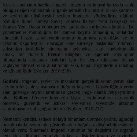
Klasik sinemanın hareket imgeyi, imgenin toplumsal hafızada sahip
olduğu değeri kullanarak, organik temsilin bir unsuru olarak sunması
ve seyircinin düşüncesini seçilen imgelerle yönlendirme eğilimi,
özellikle İkinci Dünya Savaşı sonrası İtalyan Yeni Gerçekçi ve
Fransız Yeni Dalga yönetmenleri tarafından kırılmaya uğratılır. “Bu
yönetmenler mutluluğun her zaman keyifli olmadığını, anlatıdan
alınacak hazzın çabalayarak aranıp bulunması gerektiğini ve bu
çabanın özgürleştirici olacağını öne sürmeye başladılar. Yıkmaya
çalıştıkları kesinlikle, sinemanın geleneksel akıl, melodramatik
ahlak, bir dolarlık
Freud
kitapları ve egemen ideolojinin
bilinçaltında algılanan fısıltıları için bir depo olmasına olanak
sağlayan filmsel öykü anlatımının eski, kapalı biçimlerinin rahatlığı
ve güvenliğidir”(Kolker, 2010:236).
Godard
, imgenin, şeyler ve insanların gerçekliklerinin yerini alan
arzunun fetiş bir yansıması olduğunu keşfeder. Gösterdiğinin yerini
alan gösterge seyirci tarafından gerçek imge olarak fetişleştirilmiş
olur.
Kolker
, böylece imgelerin kişisel, toplumsal ve ekonomik
otoritesi, güvenlik ve istikrar söylemleri sayesinde arzunun
saptırılmasına yol açtığını belirtir (Kolker, 2010:237).
Nesnenin kendisi, sadece dolaylı bir anlam üretmek yerine, uğradığı
bozulmalarla, seyircinin gösterilenden bağımsız düşünebilmesine de
olanak verir. Sinemada imgesel sunumun bu değişimi ile organik
temsilden, düşünce edimiyle dolaysız ilişkiler kuran ve seyirciye