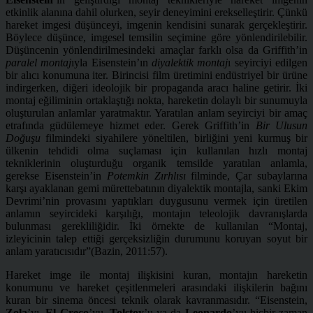
etkinlik alanına dahil olurken, seyir deneyimini erekselleştirir. Çünkü
hareket imgesi düşünceyi, imgenin kendisini sunarak gerçekleştirir.
Böylece düşünce, imgesel temsilin seçimine göre yönlendirilebilir.
Düşüncenin yönlendirilmesindeki amaçlar farklı olsa da Griffith’in
paralel montaj
ıyla Eisenstein’ın
diyalektik montaj
ı seyirciyi edilgen
bir alıcı konumuna iter. Birincisi film üretimini endüstriyel bir ürüne
indirgerken, diğeri ideolojik bir propaganda aracı haline getirir. İki
montaj eğiliminin ortaklaştığı nokta, hareketin dolaylı bir sunumuyla
oluşturulan anlamlar yaratmaktır. Yaratılan anlam seyirciyi bir amaç
etrafında güdülemeye hizmet eder. Gerek Griffith’in
Bir Ulusun
Doğuşu
filmindeki siyahilere yöneltilen, birliğini yeni kurmuş bir
ülkenin tehdidi olma suçlaması için kullanılan hızlı montaj
tekniklerinin oluşturduğu organik temsilde yaratılan anlamla,
gerekse Eisenstein’in
Potemkin Zırhlısı
filminde, Çar subaylarına
karşı ayaklanan gemi mürettebatının diyalektik montajla, sanki Ekim
Devrimi’nin provasını yaptıkları duygusunu vermek için üretilen
anlamın seyircideki karşılığı, montajın teleolojik davranışlarda
bulunması gerekliliğidir. İki örnekte de kullanılan “Montaj,
izleyicinin talep ettiği gerçeksizliğin durumunu koruyan soyut bir
anlam yaratıcısıdır”(Bazin, 2011:57).
Hareket imge ile montaj ilişkisini kuran, montajın hareketin
konumunu ve hareket çeşitlenmeleri arasındaki ilişkilerin bağını
kuran bir sinema öncesi teknik olarak kavranmasıdır. “Eisenstein,
Zola
’yı,
El Greco
’yu,
Tolstoy
’u ya da
Leonardo
’yu hiçbir zaman