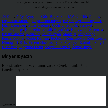
başladığı sinema yazarlığını Cineritüel’de sürdürüyor. Mail:
fatih_degirmen@hotmail.com
24 Kare
,
A Ay
,
Ayrıştırıcı Güç
,
Beş Vakit
,
D.W. Griffith
,
Direniş
,
Diyalektik Montaj
,
Düşüncenin İmgesi
,
Eleştiri
,
Eylemli Düşünce
,
Fatih Değirmen
,
Gilles Deleuze
,
Godard
,
Görmek
,
Hareket
,
Hareket-İmge
,
Hareketin Temsili
,
Hayat Var
,
Hollywood Sineması
,
Klasik Sinema
,
Mekanlar
,
Mikro İsyan
,
Montajcı
,
Muybridge
,
Paralel Montaj
,
Politik Kamera
,
Problem
,
Reha Erdem
,
Reha Erdem
Filmografi
,
Reha Erdem Sineması
,
Şarkı Söyleyen Kadınlar
,
Sergei
Eisenstein
,
Sigmund Freud
,
Sovyet Sineması
,
Zaman-İmge
Bir yanıt yazın
E-posta adresiniz yayınlanmayacak.
Gerekli alanlar
*
ile
işaretlenmişlerdir
Yorum
*