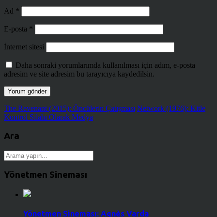
Ad
*
E-posta
*
İnternet sitesi
Daha sonraki yorumlarımda kullanılması için adım, e-posta
adresim ve site adresim bu tarayıcıya kaydedilsin.
The Revenant (2015): Öncülerin Çatışması
Network (1976): Kitle
Kontrol Silahı Olarak Medya
Ara
Yönetmen Sineması
Yönetmen Sineması: Agnès Varda