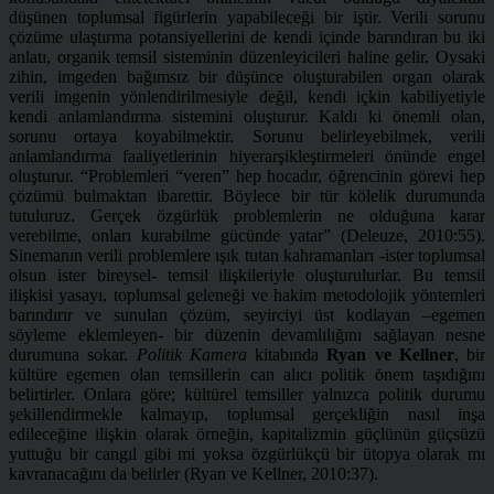
düşünen toplumsal figürlerin yapabileceği bir iştir. Verili sorunu
çözüme ulaştırma potansiyellerini de kendi içinde barındıran bu iki
anlatı, organik temsil sisteminin düzenleyicileri haline gelir. Oysaki
zihin, imgeden bağımsız bir düşünce oluşturabilen organ olarak
verili imgenin yönlendirilmesiyle değil, kendi içkin kabiliyetiyle
kendi anlamlandırma sistemini oluşturur. Kaldı ki önemli olan,
sorunu ortaya koyabilmektir. Sorunu belirleyebilmek, verili
anlamlandırma faaliyetlerinin hiyerarşikleştirmeleri önünde engel
oluşturur. “Problemleri “veren” hep hocadır, öğrencinin görevi hep
çözümü bulmaktan ibarettir. Böylece bir tür kölelik durumunda
tutuluruz. Gerçek özgürlük problemlerin ne olduğuna karar
verebilme, onları kurabilme gücünde yatar” (Deleuze, 2010:55).
Sinemanın verili problemlere ışık tutan kahramanları -ister toplumsal
olsun ister bireysel- temsil ilişkileriyle oluşturulurlar. Bu temsil
ilişkisi yasayı, toplumsal geleneği ve hakim metodolojik yöntemleri
barındırır ve sunulan çözüm, seyirciyi üst kodlayan –egemen
söyleme eklemleyen- bir düzenin devamlılığını sağlayan nesne
durumuna sokar.
Politik Kamera
kitabında
Ryan ve Kellner
, bir
kültüre egemen olan temsillerin can alıcı politik önem taşıdığını
belirtirler. Onlara göre; kültürel temsiller yalnızca politik durumu
şekillendirmekle kalmayıp, toplumsal gerçekliğin nasıl inşa
edileceğine ilişkin olarak örneğin, kapitalizmin güçlünün güçsüzü
yuttuğu bir cangıl gibi mi yoksa özgürlükçü bir ütopya olarak mı
kavranacağını da belirler (Ryan ve Kellner, 2010:37).