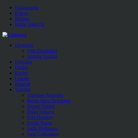
Hakkımızda
Künye
İletişim
Ekibe Dahil Ol
Eleştiriler
Film Eleştirileri
Sinema Yazıları
Dosyalar
Diziler
Keşfet
Listeler
Kitaplık
Yazarlar
Alpaslan Paşaoğlu
Berna Stera Değirmen
Demet Öztürk
Dilan Salkaya
Erol Demiray
Evrim Nacar
Fatih Değirmen
Fırat Çakkalkurt