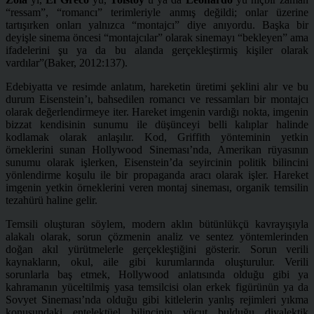
“ressam”, “romancı” terimleriyle anmış değildi; onlar üzerine
tartışırken onları yalnızca “montajcı” diye anıyordu. Başka bir
deyişle sinema öncesi “montajcılar” olarak sinemayı “bekleyen” ama
ifadelerini şu ya da bu alanda gerçekleştirmiş kişiler olarak
vardılar”(Baker, 2012:137).
Edebiyatta ve resimde anlatım, hareketin üretimi şeklini alır ve bu
durum Eisenstein’ı, bahsedilen romancı ve ressamları bir montajcı
olarak değerlendirmeye iter. Hareket imgenin vardığı nokta, imgenin
bizzat kendisinin sunumu ile düşünceyi belli kalıplar halinde
kodlamak olarak anlaşılır. Kod, Griffith yönteminin yetkin
örneklerini sunan Hollywood Sineması’nda, Amerikan rüyasının
sunumu olarak işlerken, Eisenstein’da seyircinin politik bilincini
yönlendirme koşulu ile bir propaganda aracı olarak işler. Hareket
imgenin yetkin örneklerini veren montaj sineması, organik temsilin
tezahürü haline gelir.
Temsili oluşturan söylem, modern aklın bütünlükçü kavrayışıyla
alakalı olarak, sorun çözmenin analiz ve sentez yöntemlerinden
doğan akıl yürütmelerle gerçekleştiğini gösterir. Sorun verili
kaynakların, okul, aile gibi kurumlarında oluşturulur. Verili
sorunlarla baş etmek, Hollywood anlatısında olduğu gibi ya
kahramanın yüceltilmiş yasa temsilcisi olan erkek figürünün ya da
Sovyet Sineması’nda olduğu gibi kitlelerin yanlış rejimleri yıkma
konusundaki entelektüel bilincinin vücut bulduğu diyalektik