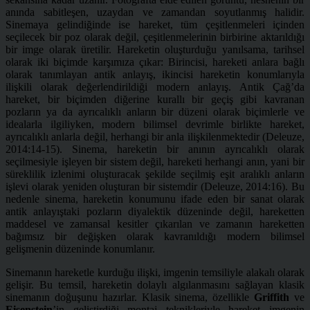
anında sabitleşen, uzaydan ve zamandan soyutlanmış halidir.
Sinemaya gelindiğinde ise hareket, tüm çeşitlenmeleri içinden
seçilecek bir poz olarak değil, çeşitlenmelerinin birbirine aktarıldığı
bir imge olarak üretilir. Hareketin oluşturduğu yanılsama, tarihsel
olarak iki biçimde karşımıza çıkar: Birincisi, hareketi anlara bağlı
olarak tanımlayan antik anlayış, ikincisi hareketin konumlarıyla
ilişkili olarak değerlendirildiği modern anlayış.
Antik Çağ’da
hareket, bir biçimden diğerine kurallı bir geçiş gibi kavranan
pozların ya da ayrıcalıklı anların bir düzeni olarak biçimlerle ve
idealarla ilgiliyken, modern bilimsel devrimle birlikte hareket,
ayrıcalıklı anlarla değil, herhangi bir anla ilişkilenmektedir (Deleuze,
2014:14-15). Sinema, hareketin bir anının ayrıcalıklı olarak
seçilmesiyle işleyen bir sistem değil, hareketi herhangi anın, yani bir
süreklilik izlenimi oluşturacak şekilde seçilmiş eşit aralıklı anların
işlevi olarak yeniden oluşturan bir sistemdir (Deleuze, 2014:16). Bu
nedenle sinema, hareketin konumunu ifade eden bir sanat olarak
antik anlayıştaki pozların diyalektik düzeninde değil, hareketten
maddesel ve zamansal kesitler çıkarılan ve zamanın hareketten
bağımsız bir değişken olarak kavranıldığı modern bilimsel
gelişmenin düzeninde konumlanır.
Sinemanın hareketle kurduğu ilişki, imgenin temsiliyle alakalı olarak
gelişir. Bu temsil, hareketin dolaylı algılanmasını sağlayan klasik
sinemanın doğuşunu hazırlar. Klasik sinema, özellikle
Griffith
ve
Eisenstein
’in geliştirdiği montaj teknikleriyle hareket imgenin