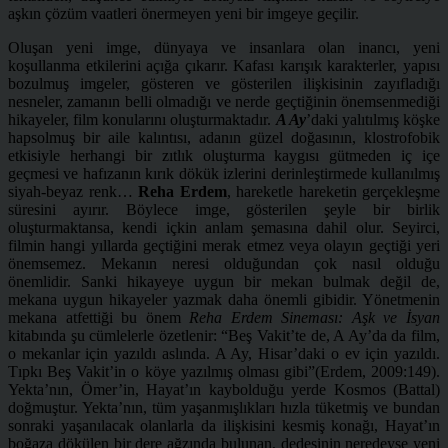
aşkın çözüm vaatleri önermeyen yeni bir imgeye geçilir.
Oluşan yeni imge, dünyaya ve insanlara olan inancı, yeni
koşullanma etkilerini açığa çıkarır. Kafası karışık karakterler, yapısı
bozulmuş imgeler, gösteren ve gösterilen ilişkisinin zayıfladığı
nesneler, zamanın belli olmadığı ve nerde geçtiğinin önemsenmediği
hikayeler, film konularını oluşturmaktadır.
A Ay
’daki yalıtılmış köşke
hapsolmuş bir aile kalıntısı, adanın güzel doğasının, klostrofobik
etkisiyle herhangi bir zıtlık oluşturma kaygısı gütmeden iç içe
geçmesi ve hafızanın kırık dökük izlerini derinleştirmede kullanılmış
siyah-beyaz renk…
Reha Erdem
, hareketle hareketin gerçekleşme
süresini ayırır. Böylece imge, gösterilen şeyle bir birlik
oluşturmaktansa, kendi içkin anlam şemasına dahil olur. Seyirci,
filmin hangi yıllarda geçtiğini merak etmez veya olayın geçtiği yeri
önemsemez. Mekanın neresi olduğundan çok nasıl olduğu
önemlidir. Sanki hikayeye uygun bir mekan bulmak değil de,
mekana uygun hikayeler yazmak daha önemli gibidir. Yönetmenin
mekana atfettiği bu önem
Reha Erdem Sineması: Aşk ve İsyan
kitabında şu cümlelerle özetlenir: “Beş Vakit’te de, A Ay’da da film,
o mekanlar için yazıldı aslında. A Ay, Hisar’daki o ev için yazıldı.
Tıpkı Beş Vakit’in o köye yazılmış olması gibi”(Erdem, 2009:149).
Yekta’nın, Ömer’in, Hayat’ın kaybolduğu yerde Kosmos (Battal)
doğmuştur. Yekta’nın, tüm yaşanmışlıkları hızla tüketmiş ve bundan
sonraki yaşanılacak olanlarla da ilişkisini kesmiş konağı, Hayat’ın
boğaza dökülen bir dere ağzında bulunan, dedesinin neredeyse yeni