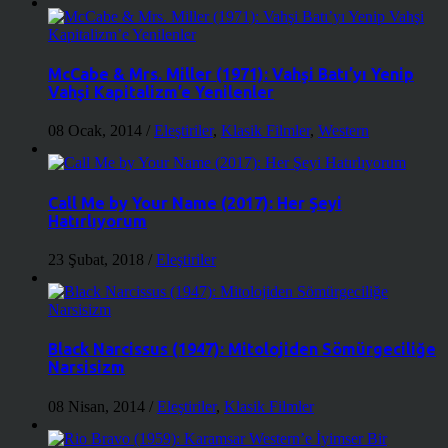
McCabe & Mrs. Miller (1971): Vahşi Batı’yı Yenip
Vahşi Kapitalizm’e Yenilenler
08 Ocak, 2014
/
Eleştiriler
,
Klasik Filmler
,
Western
Call Me by Your Name (2017): Her Şeyi
Hatırlıyorum
23 Şubat, 2018
/
Eleştiriler
Black Narcissus (1947): Mitolojiden Sömürgeciliğe
Narsisizm
08 Nisan, 2014
/
Eleştiriler
,
Klasik Filmler