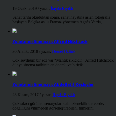
19 Ocak, 2019
/ yazar:
İlayda Bıyıklı
Sanat tarihi okuduktan sonra, sanat hayatına aslen fotoğrafla
başlayan Belçika asıllı Fransız yönetmen Agnès Varda, ...
Yönetmen Sineması: Alfred Hitchcock
30 Aralık, 2018
/ yazar:
Demet Öztürk
Çok sevdiğim bir söz var “Mantık sıkıcıdır.” Alfred Hitchcock
dünya sinema tarihinin en önemli ve biricik ...
Yönetmen Sineması: Abdellatif Kechiche
28 Kasım, 2017
/ yazar:
İlayda Bıyıklı
Çok sıkıcı görünen senaryoları dahi izlenebilir derecede,
doğallığını yitirmeden görselleştirebilen, filmlerini ...