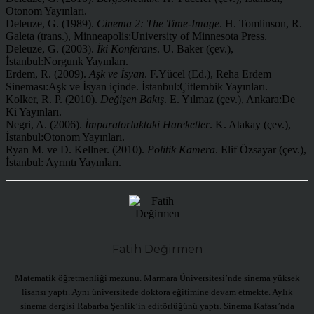
Otonom Yayınları.
Deleuze, G. (1989).
Cinema 2: The Time-Image
. H. Tomlinson, R.
Galeta (trans.), Minneapolis:University of Minnesota Press.
Deleuze, G. (2003).
İki Konferans
. U. Baker (çev.),
İstanbul:Norgunk Yayınları.
Erdem, R. (2009).
Aşk ve İsyan
. F.Yücel (Ed.), Reha Erdem
Sineması:Aşk ve İsyan içinde. İstanbul:Çitlembik Yayınları.
Kolker, R. P. (2010).
Değişen Bakış
. E. Yılmaz (çev.), Ankara:De
Ki Yayınları.
Negri, A. (2006).
İmparatorluktaki Hareketler
. K. Atakay (çev.),
İstanbul:Otonom Yayınları.
Ryan M. ve D. Kellner. (2010).
Politik Kamera
. Elif Özsayar (çev.),
İstanbul: Ayrıntı Yayınları.
Fatih Değirmen
Matematik öğretmenliği mezunu. Marmara Üniversitesi’nde sinema yüksek
lisansı yaptı. Aynı üniversitede doktora eğitimine devam etmekte. Aylık
sinema dergisi Rabarba Şenlik’in editörlüğünü yaptı. Sinema Kafası’nda