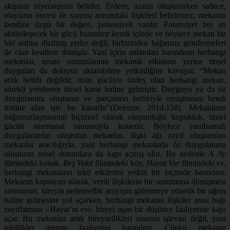
akışının hiyerarşisini belirler. Erdem, uzamı oluştururken sadece,
olayların öncesi ile sonrası arasındaki ilişkileri belirlemez, mekanın
kendine özgü bir değeri, potansiyeli vardır. Potansiyel her an
aktüelleşecek bir gücü barındırır kendi içinde ve böylece mekan bir
biri ardına dizilmiş yerler değil, birbirinden bağımsız göndermeleri
de olan kesitlere dönüşür. Yani içkin anlamları barındıran herhangi
mekanlar, nesne sunumlarının mekanik etkisinin yerine tinsel
duyguları da dolaysız aktarabilme yetkinliğine kavuşur. “Mekan
artık belirli değildir, tinin gücüyle özdeş olan herhangi mekan,
sürekli yenilenen tinsel karar haline gelmiştir. Duyguyu ya da öz
duygulanımı oluşturan ve parçaların birbiriyle uyuşmasını kendi
üstüne alan işte bu karardır”(Deleuze, 2014:158). Mekanların
bağımsızlaşmasının biçimsel olarak oluşturduğu kopukluk, tinsel
gücün sinemasal sunumuyla kotarılır. Böylece yanılsamalı
duygulanımlar oluşturan mekanlar, ilişki ağı zayıf oluşturulan
mekanlar aracılığıyla, yani herhangi mekanlarla öz duygulanımı
oluşturan tinsel durumlara da kapı açmış olur. Bu nedenle
A Ay
filmindeki konak,
Beş Vakit
filmindeki köy,
Hayat Var
filmindeki ev,
herhangi mekanların tekil etkilerini yetkin bir biçimde barındırır.
Mekanın kapsayan olarak, verili ilişkilerin bir sunumuna dönüşmesi
sinemanın, bireyin nedensellik arayışını gidermeye yönelik bir uğraş
haline gelmesine yol açarken, herhangi mekanın ilişkiler arası bağı
zayıflatması –Hayat’ın evi- bireyi aşan bir düşünce faaliyetine kapı
açar. Bu mekanlar artık bireysellikleri onarma işlevini değil, yeni
tekillikler üretme faaliyetini barındırır. Çünkü mekanın