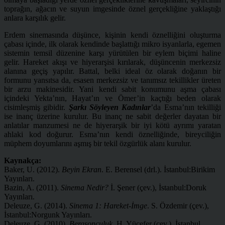
toprağın, ağacın ve suyun imgesinde öznel gerçekliğine yaklaştığı
anlara karşılık gelir.
Erdem sinemasında düşünce, kişinin kendi öznelliğini oluşturma
çabası içinde, ilk olarak kendinde başlattığı mikro isyanlarla, egemen
sistemin temsil düzenine karşı yürütülen bir eylem biçimi haline
gelir. Hareket akışı ve hiyerarşisi kırılarak, düşüncenin merkezsiz
alanına geçiş yapılır. Battal, belki ideal öz olarak doğanın bir
formunu yansıtsa da, esasen merkezsiz ve tanımsız tekillikler üreten
bir arzu makinesidir. Yani kendi sabit konumunu aşma çabası
içindeki Yekta’nın, Hayat’ın ve Ömer’in kaçtığı beden olarak
cisimleşmiş gibidir.
Şarkı Söyleyen Kadınlar
’da Esma’nın tekilliği
ise inanç üzerine kurulur. Bu inanç ne sabit değerler dayatan bir
anlatılar manzumesi ne de hiyerarşik bir iyi kötü ayrımı yaratan
ahlaki kod doğurur. Esma’nın kendi öznelliğinde, bireyciliğin
müphem doyumlarını aşmış bir tekil özgürlük alanı kurulur.
Kaynakça:
Baker, U. (2012).
Beyin Ekran
. E. Berensel (drl.). İstanbul:Birikim
Yayınları.
Bazin, A. (2011).
Sinema Nedir?
İ. Şener (çev.), İstanbul:Doruk
Yayınları.
Deleuze, G. (2014).
Sinema 1: Hareket-İmge
. S. Özdemir (çev.),
İstanbul:Norgunk Yayınları.
Deleuze, G. (2010).
Bergsonculuk.
H. Yücefer (çev.), İstanbul,