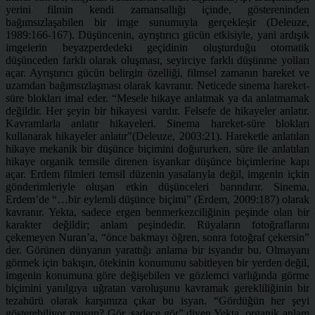
yerini filmin kendi zamansallığı içinde, göstereninden
bağımsızlaşabilen bir imge sunumuyla gerçekleşir (Deleuze,
1989:166-167). Düşüncenin, ayrıştırıcı gücün etkisiyle, yani ardışık
imgelerin beyazperdedeki geçidinin oluşturduğu otomatik
düşünceden farklı olarak oluşması, seyirciye farklı düşünme yolları
açar. Ayrıştırıcı gücün belirgin özelliği, filmsel zamanın hareket ve
uzamdan bağımsızlaşması olarak kavranır. Neticede sinema hareket-
süre blokları imal eder. “Mesele hikaye anlatmak ya da anlatmamak
değildir. Her şeyin bir hikayesi vardır. Felsefe de hikayeler anlatır.
Kavramlarla anlatır hikayeleri. Sinema hareket-süre blokları
kullanarak hikayeler anlatır”(Deleuze, 2003:21). Hareketle anlatılan
hikaye mekanik bir düşünce biçimini doğururken, süre ile anlatılan
hikaye organik temsile direnen isyankar düşünce biçimlerine kapı
açar. Erdem filmleri temsil düzenin yasalarıyla değil, imgenin içkin
gönderimleriyle oluşan etkin düşünceleri barındırır. Sinema,
Erdem’de “…bir eylemli düşünce biçimi” (Erdem, 2009:187) olarak
kavranır. Yekta, sadece ergen benmerkezciliğinin peşinde olan bir
karakter değildir; anlam peşindedir. Rüyaların fotoğraflarını
çekemeyen Nuran’a, “önce bakmayı öğren, sonra fotoğraf çekersin”
der. Görünen dünyanın yarattığı anlama bir isyandır bu. Olmayanı
görmek için bakışın, ötekinin konumunu sabitleyen bir yerden değil,
imgenin konumuna göre değişebilen ve gözlemci varlığında görme
biçimini yanılgıya uğratan varoluşunu kavramak gerekliliğinin bir
tezahürü olarak karşımıza çıkar bu isyan. “Gördüğün her şeyi
gösterebiliyor musun? Gör, sadece gör” diyen Yekta, organik anlam