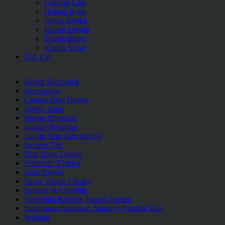
Gökhan Gök
Haktan Kalır
İlayda Bıyıklı
Kürşat Saygılı
Teksin Begeç
Konuk Yazar
Top 150
Alfred Hitchcock
Animasyon
Cannes Özel Dosya
Derviş Zaim
Hayao Miyazaki
Ingmar Bergman
İtalyan Yeni Gerçekçiliği
Jacques Tati
Nuri Bilge Ceylan
Pelikülde Türkiye
Reha Erdem
Savaş Temalı Filmler
Sinema ve Cinsellik
Sinemada Kadının Temsil Sistemi
Sinemanın Bağımsız, Sanat ve Festival Hali
Western