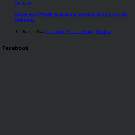
Rio Bravo (1959): Karamsar Western’e İyimser Bir
Dokunuş
01 Ocak, 2014
/
Eleştiriler
,
Klasik Filmler
,
Western
Facebook