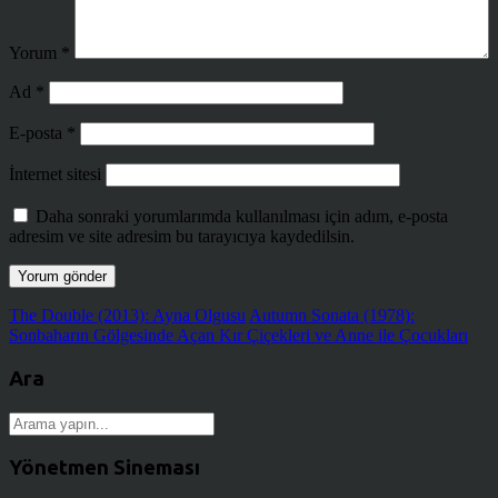
Yorum
*
Ad
*
E-posta
*
İnternet sitesi
Daha sonraki yorumlarımda kullanılması için adım, e-posta
adresim ve site adresim bu tarayıcıya kaydedilsin.
The Double (2013): Ayna Olgusu
Autumn Sonata (1978):
Sonbaharın Gölgesinde Açan Kır Çiçekleri ve Anne ile Çocukları
Ara
Yönetmen Sineması