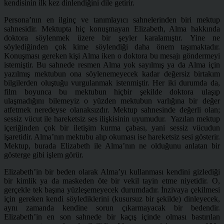
kendisinin ilk kez dinlendiğini dile getirir.
Persona’nın en ilginç ve tanımlayıcı sahnelerinden biri mektup
sahnesidir. Mektupta hiç konuşmayan Elizabeth, Alma hakkında
doktora söylenmek üzere bir şeyler karalamıştır. Yine ne
söylediğinden çok kime söylendiği daha önem taşımaktadır.
Konuşması gereken kişi Alma iken o doktora bu mesajı göndermeyi
istemiştir. Bu sahnede resmen Alma yok sayılmış ya da Alma için
yazılmış mektubun ona söylenemeyecek kadar değersiz birtakım
bilgilerden oluştuğu vurgulanmak istenmiştir. Her iki durumda da,
film boyunca bu mektubun hiçbir şekilde doktora ulaşıp
ulaşmadığını bilemeyiz o yüzden mektubun varlığına bir değer
atfetmek neredeyse olanaksızdır. Mektup sahnesinde değerli olan;
sessiz vücut ile hareketsiz ses ilişkisinin uyumudur. Yazılan mektup
içeriğinden çok bir iletişim kurma çabası, yani sessiz vücudun
işaretidir. Alma’nın mektubu alıp okuması ise hareketsiz sesi gösterir.
Mektup, burada Elizabeth ile Alma’nın ne olduğunu anlatan bir
gösterge gibi işlem görür.
Elizabeth’in bir beden olarak Alma’yı kullanması kendini gizlediği
bir kimlik ya da maskeden öte bir vekil tayin etme niyetidir. O,
gerçekle tek başına yüzleşemeyecek durumdadır. İnzivaya çekilmesi
için gereken kendi söylediklerini (kusursuz bir şekilde) dinleyecek,
aynı zamanda kendine sorun çıkarmayacak bir bedendir.
Elizabeth’in en son sahnede bir kaçış içinde olması bastırılan