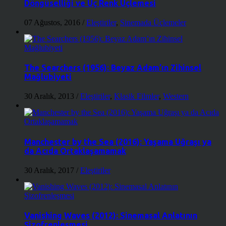
Döngüselliği ve Üç Renk Üçlemesi
07 Ağustos, 2016
/
Eleştiriler
,
Sinemada Üçlemeler
The Searchers (1956): Beyaz Adam’ın Zihinsel
Mağlubiyeti
30 Aralık, 2013
/
Eleştiriler
,
Klasik Filmler
,
Western
Manchester by the Sea (2016): Yaşama Uğraşı ya
da Acıda Ortaklaşamamak
30 Aralık, 2017
/
Eleştiriler
Vanishing Waves (2012): Sinemasal Anlatının
Şizofrenleşmesi