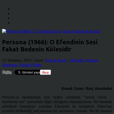
Persona (1966): O Efendinin Sesi
Fakat Bedenin Kölesidir
15 Temmuz, 2014
/ yazar:
Konuk Yazar
/
Eleştiriler
,
Ingmar
Bergman
,
Klasik Filmler
Konuk Yazar: Burç Karabulut
Persona’yı tanımlamak için doğru cümlenin “sessiz vücut –
hareketsiz ses” arasındaki ilişki olduğunu düşünüyorum. Bir hastalık
sebebiyle hastaneye yatırılan Elizabeth ile hemşiresi Alma’nın
uyumlu birlikteliği parçalanmış bir personayı yansıtır. Bu iki insanın