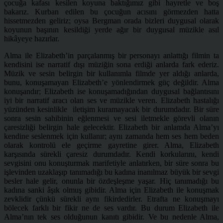
çocuğa kafası kesilen koyuna baktığımız gibi hayretle ve boş
bakarız. Kurban edilen bu çocuğun acısını görmezden hatta
hissetmezden geliriz; oysa Bergman orada bizleri duygusal olarak
koyunun başının kesildiği yerde ağır bir duygusal müzikle asıl
hikâyeye hazırlar.
Alma ile Elizabeth’in parçalanmış bir personayı anlattığı filmin ta
kendisini ise narratif dışı müziğin sona erdiği anlarda fark ederiz.
Müzik ve sesin belirgin bir kullanımla filmde yer aldığı anlarda,
bunu, konuşamayan Elizabeth’e yönlendirmek güç değildir. Alma
konuşandır; Elizabeth ise konuşamadığından duygusal bağlantısını
iyi bir narratif aracı olan ses ve müzikle veren. Elizabeth hastalığı
yüzünden kesinlikle iletişim kuramayacak bir durumdadır. Bir süre
sonra sesin sahibinin eğlenmesi ve sesi iletmekle görevli olanın
çaresizliği belirgin hale gelecektir. Elizabeth bir anlamda Alma’yı
kendine seslenmek için kullanır; aynı zamanda hem ses hem beden
olarak kontrolü ele geçirme gayretine girer. Alma, Elizabeth
karşısında sürekli çaresiz durumdadır. Kendi korkularını, kendi
sevgisini onu konuşturmak marifetiyle anlatırken, bir süre sonra bu
işlevinden uzaklaşıp tanımadığı bu kadına inanılmaz büyük bir sevgi
besler hale gelir, onunla bir özdeşleşme yaşar. Hiç tanımadığı bu
kadına sanki âşık olmuş gibidir. Alma için Elizabeth ile konuşmak
zevklidir çünkü sürekli aynı fikirdedirler. Etrafta ne konuşmayı
bölecek farklı bir fikir ne de ses vardır. Bu durum Elizabeth ile
Alma’nın tek ses olduğunun kanıtı gibidir. Ve bu nedenle Alma,