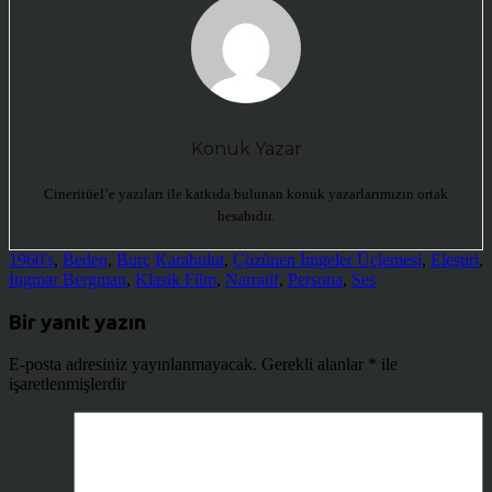
Konuk Yazar
Cineritüel’e yazıları ile katkıda bulunan konuk yazarlarımızın ortak
hesabıdır.
1960's
,
Beden
,
Burç Karabulut
,
Çözünen İmgeler Üçlemesi
,
Eleştiri
,
Ingmar Bergman
,
Klasik Film
,
Narratif
,
Persona
,
Ses
Bir yanıt yazın
E-posta adresiniz yayınlanmayacak.
Gerekli alanlar
*
ile
işaretlenmişlerdir