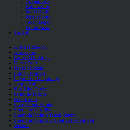
Gökhan Gök
Haktan Kalır
İlayda Bıyıklı
Kürşat Saygılı
Teksin Begeç
Konuk Yazar
Top 150
Alfred Hitchcock
Animasyon
Cannes Özel Dosya
Derviş Zaim
Hayao Miyazaki
Ingmar Bergman
İtalyan Yeni Gerçekçiliği
Jacques Tati
Nuri Bilge Ceylan
Pelikülde Türkiye
Reha Erdem
Savaş Temalı Filmler
Sinema ve Cinsellik
Sinemada Kadının Temsil Sistemi
Sinemanın Bağımsız, Sanat ve Festival Hali
Western