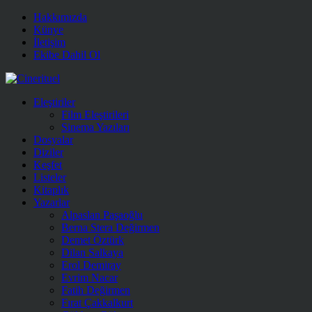
Hakkımızda
Künye
İletişim
Ekibe Dahil Ol
Eleştiriler
Film Eleştirileri
Sinema Yazıları
Dosyalar
Diziler
Keşfet
Listeler
Kitaplık
Yazarlar
Alpaslan Paşaoğlu
Berna Stera Değirmen
Demet Öztürk
Dilan Salkaya
Erol Demiray
Evrim Nacar
Fatih Değirmen
Fırat Çakkalkurt