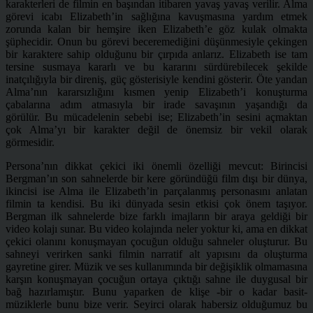
karakterleri de filmin en başından itibaren yavaş yavaş verilir. Alma
görevi icabı Elizabeth’in sağlığına kavuşmasına yardım etmek
zorunda kalan bir hemşire iken Elizabeth’e göz kulak olmakta
şüphecidir. Onun bu görevi beceremediğini düşünmesiyle çekingen
bir karaktere sahip olduğunu bir çırpıda anlarız. Elizabeth ise tam
tersine susmaya kararlı ve bu kararını sürdürebilecek şekilde
inatçılığıyla bir direniş, güç gösterisiyle kendini gösterir. Öte yandan
Alma’nın kararsızlığını kısmen yenip
Elizabeth’i konuşturma
çabalarına adım atmasıyla bir irade savaşının yaşandığı da
görülür. Bu mücadelenin sebebi ise; Elizabeth’in sesini açmaktan
çok Alma’yı bir karakter değil de önemsiz bir vekil olarak
görmesidir.
Persona’nın dikkat çekici iki önemli özelliği mevcut: Birincisi
Bergman’ın son sahnelerde bir kere göründüğü film dışı bir dünya,
ikincisi ise Alma ile Elizabeth’in parçalanmış personasını anlatan
filmin ta kendisi. Bu iki dünyada sesin etkisi çok önem taşıyor.
Bergman ilk sahnelerde bize farklı imajların bir araya geldiği bir
video kolajı sunar. Bu video kolajında neler yoktur ki, ama en dikkat
çekici olanını konuşmayan çocuğun olduğu sahneler oluşturur. Bu
sahneyi verirken sanki filmin narratif alt yapısını da oluşturma
gayretine girer. Müzik ve ses kullanımında bir değişiklik olmamasına
karşın konuşmayan çocuğun ortaya çıktığı sahne ile duygusal bir
bağ hazırlamıştır. Bunu yaparken de klişe -bir o kadar basit-
müziklerle bunu bize verir. Seyirci olarak habersiz olduğumuz bu