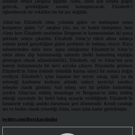
sorunun ortaya çıkışıyla ilgilidir. Alma, onun için soruna göğüs
gerecek, gerektiğinde sorunu konuşmayacak, Elizabeth’i
eğlendirecek bir vekilden öte bir şey değildir.
Alma’nın Elizabeth olma yolunda giden ve mektuptan sonra
kesişmeye giden ”o” meşhur yüz, ses ve beden birleşmesi, hem
Alma hem Elizabeth tarafından Bergman’ın kamerasından iki parça
şeklinde ortaya çıkartılır. Elizabeth Alma’yı etkisi altına aldıkça
aslında kendi gerçekliğine giden problemi de bulmuş oluyor. Rüya
sahnelerinden daha önce aşina olduğumuz Elizabeth’in Alma’yı
etkisi altına alıp hatırlamadığı sahneler (belki bastırılmış kişiliğin
göstergesi olarak adlandırılabilir), Elizabeth, eşi ve Alma’nın aynı
karede buluşmasıyla bir nevi ayyuka çıkıyor. Rüyalarda görünen
Elizabeth’in Alma üstünde üstünlük kurma süreci bir sonuca doğru
evriliyor. Elizabeth’i içine kapatan her neyse; savaş, işini ya da
yeteneği kaybetme korkusu aslında sadece seyirciyi yanıltıcı
sebepler olarak görünür. Asıl sebep, sert bir şekilde bastırıldığı
yerden Alma’nın müthiş monologu ve Bergman’ın daha müthiş
tekniği sayesinde iki farklı bakış açısıyla verildiğinde Elizabeth’in
hastanede yattığı andaki durumuna geri dönmesidir. Kendi yarattığı
ses ve beden olarak yönettiği Alma, onun içine kadar girebilmiştir.
twitter.com/Burckarabulut