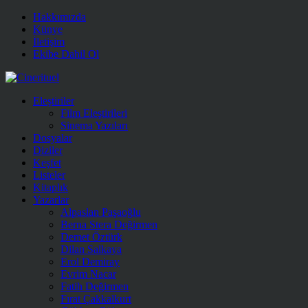
Hakkımızda
Künye
İletişim
Ekibe Dahil Ol
Eleştiriler
Film Eleştirileri
Sinema Yazıları
Dosyalar
Diziler
Keşfet
Listeler
Kitaplık
Yazarlar
Alpaslan Paşaoğlu
Berna Stera Değirmen
Demet Öztürk
Dilan Salkaya
Erol Demiray
Evrim Nacar
Fatih Değirmen
Fırat Çakkalkurt