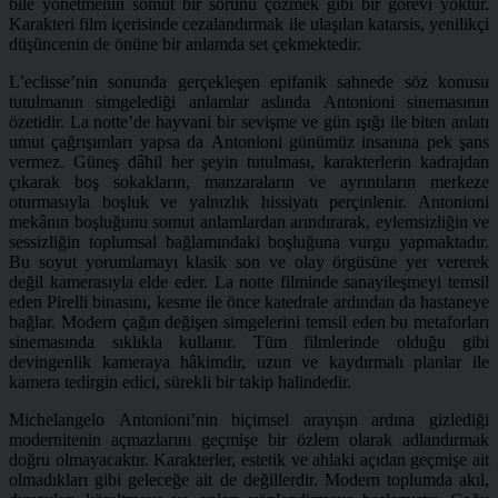
bile yönetmenin somut bir sorunu çözmek gibi bir görevi yoktur.
Karakteri film içerisinde cezalandırmak ile ulaşılan katarsis, yenilikçi
düşüncenin de önüne bir anlamda set çekmektedir.
L’eclisse’nin sonunda gerçekleşen epifanik sahnede söz konusu
tutulmanın simgelediği anlamlar aslında Antonioni
sinemasının
özetidir. La notte’de hayvani bir sevişme ve gün ışığı ile biten anlatı
umut çağrışımları yapsa da
Antonioni günümüz insanına pek şans
vermez. Güneş dâhil her şeyin tutulması, karakterlerin kadrajdan
çıkarak boş sokakların, manzaraların ve ayrıntıların merkeze
oturmasıyla boşluk ve yalnızlık hissiyatı perçinlenir. Antonioni
mekânın boşluğunu somut anlamlardan arındırarak, eylemsizliğin ve
sessizliğin toplumsal bağlamındaki boşluğuna vurgu yapmaktadır.
Bu soyut yorumlamayı klasik son ve olay örgüsüne yer vererek
değil kamerasıyla elde eder. La notte filminde sanayileşmeyi temsil
eden Pirelli binasını, kesme ile önce katedrale ardından da hastaneye
bağlar. Modern çağın değişen simgelerini temsil eden bu metaforları
sinemasında sıklıkla kullanır. Tüm filmlerinde olduğu gibi
devingenlik kameraya hâkimdir, uzun ve kaydırmalı planlar ile
kamera tedirgin edici, sürekli bir takip halindedir.
Michelangelo Antonioni’nin biçimsel arayışın ardına gizlediği
modernitenin açmazlarını geçmişe bir özlem olarak adlandırmak
doğru olmayacaktır. Karakterler, estetik ve ahlaki açıdan geçmişe ait
olmadıkları gibi geleceğe ait de değillerdir. Modern toplumda akıl,