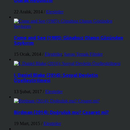
Olarak Hedonizm
22 Aralık, 2014
/
Eleştiriler
Come and See (1985): Günahsız Olanın Gözünden
Soykırım
15 Ocak, 2014
/
Eleştiriler
,
Savaş Temalı Filmler
I, Daniel Blake (2016): Sosyal Devletin
Özelleştirilmesi
13 Şubat, 2017
/
Eleştiriler
Birdman (2014): Doğruluk mu? Cesaret mi?
19 Mart, 2015
/
Eleştiriler