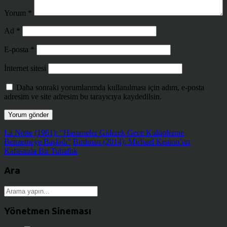
Yorum
*
Ad
*
E-posta
*
İnternet sitesi
Daha sonraki yorumlarımda kullanılması için adım, e-posta
adresim ve site adresim bu tarayıcıya kaydedilsin.
La Notte (1961): “Hastaneler Giderek Gece Kulüplerine
Benzemeye Başladı”
Birdman (2014): Michael Keaton’un
Kafasında Bir Tuhaflık
Ara
Yönetmen Sineması