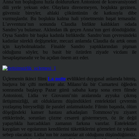
Anna’nın boşluğunu hızla doldururken Antonioni de konvansiyonel
dili yerle yeksan eder. Olaylara direnemeyen, boşlukta gezinen,
güvensiz bireyler, ahlaki çöküntünün de katkısıyla dibe
vurmuşlardır. Bu boşlukta kalma hali yönetmenin başat temasıdır.
L’avventura’nın sonunda Claudia birlikte kaldıkları odada
Sandro’yu bulamaz. Aklından ilk geçen Anna’nın geri döndüğüdür.
Oysa Sandro bir başka kadınla birliktedir. Sandro’nun çevresindeki
kadınlar sürekli değişmekte, mecazi anlamda Claudia da artık onun
için kaybolmaktadır. Finalde Sandro yaptıklarından pişman
olduğunu söyler, bu basit bir özürden ziyade vicdanı ile
hesaplaşmasıdır ve bu açıdan önem arz eder.
Üçlemenin ikinci filmi
La n
otte
evlilikleri duygusal anlamda bitmiş,
burjuva bir çifti merkeze alır. Milano’da bir Cumartesi öğleden
sonrasında başlayıp Pazar günü sabaha karşı sona eren filmde
Antonioni, Lidia ve Giovanni’nin aralarında ayyuka çıkmış
iletişimsizliği, ait olduklarını düşündükleri entelektüel çevrenin
yozlaşmış bireyselliği ile paralel anlatmaktadır. Filmin başında, ölüm
döşeğindeki kanser hastası arkadaşları Tommoso’yu ziyaret
ettiklerinde, sorunları çözme cesareti göstermeyen, öz ile değil
yapaylıkla harcadıkları zamanın farkına varırlar. Entelektüel
kaygıları ve egolarının kendilerini tükettiklerini görmeleri öz yıkıma
sebep olacaktır. Lidia’nın bir zamanlar ait olduğunu düşündüğümüz,