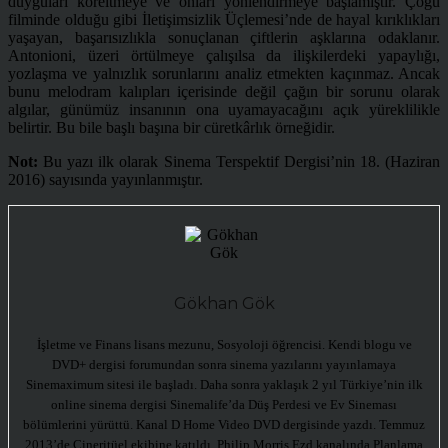
duyguları köreltmeye ve onları yönlendirmeye başlamıştır. Çoğu
filminde olduğu gibi İletişimsizlik Üçlemesi’nde de hayal kırıklıkları
yaşayan, başarısızlıkla sonuçlanan çiftlerin aşklarına odaklanır.
Antonioni, üzeri örtülmeye çalışılsa da ilişkilerdeki yapaylığı,
yozlaşma ve yalnızlık sorunlarını analiz etmekten kaçınmaz. Ancak
bunu melodram kalıpları içerisinde değil çağın bir sorunu olarak
algılar, günümüz insanının ona uyamayacağını açık yüreklilikle
belirtir. Bu bile başlı başına bir cüretkârlık örneğidir.
Not:
Bu yazı ilk olarak Sinema Terspektif Dergisi’nin 18. (Haziran
2016) sayısında yayınlanmıştır.
Gökhan Gök
İşletme ve Finans lisans mezunu, Sosyoloji öğrencisi. Kendi blogu ve
DVD+ dergisi forumundan sonra sinema yazılarını yayınlamaya
Sinemaximum sitesi ile başladı. Daha sonra yaklaşık 2 yıl Türkiye’nin ilk
online sinema dergisi Sinemalife’da Düş Perdesi ve Ev Sineması
bölümlerini yürüttü. Kanal D Home Video DVD dergisinde yazdı. Temmuz
2013’de Cineritüel ekibine katıldı. Philip Morris Ezd kanalında Planlama