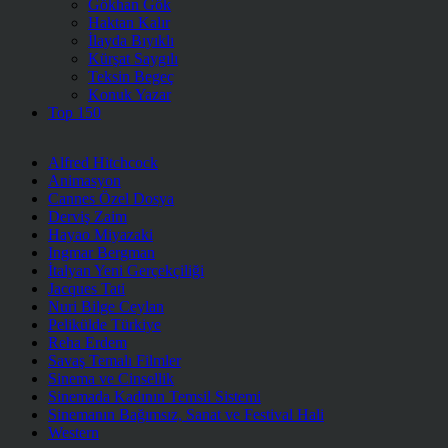
Gökhan Gök
Haktan Kalır
İlayda Bıyıklı
Kürşat Saygılı
Teksin Begeç
Konuk Yazar
Top 150
Alfred Hitchcock
Animasyon
Cannes Özel Dosya
Derviş Zaim
Hayao Miyazaki
Ingmar Bergman
İtalyan Yeni Gerçekçiliği
Jacques Tati
Nuri Bilge Ceylan
Pelikülde Türkiye
Reha Erdem
Savaş Temalı Filmler
Sinema ve Cinsellik
Sinemada Kadının Temsil Sistemi
Sinemanın Bağımsız, Sanat ve Festival Hali
Western