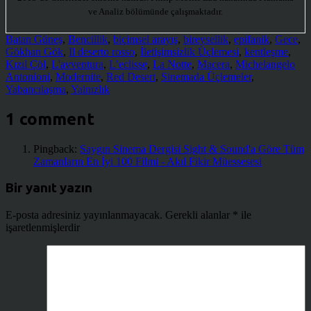
ve Analiz bölümünde çalışmaktadır.
Batan Güneş
,
Bencillik
,
biçimsel arayış
,
bireysellik
,
epifanik
,
Gece
,
Gökhan Gök
,
Il deserto rosso
,
İletişimsizlik Üçlemesi
,
kentleşme
,
Kızıl Çöl
,
L'avventura
,
L’eclisse
,
La Notte
,
Macera
,
Michelangelo
Antonioni
,
Modernite
,
Red Desert
,
Sinemada Üçlemeler
,
Yabancılaşma
,
Yalnızlık
1 comment
Pingback:
Saygın Sinema Dergisi Sight & Sound'a Göre Tüm
Zamanların En İyi 100 Filmi - Akıl Fikir Müessesesi
Bir yanıt yazın
E-posta adresiniz yayınlanmayacak.
Gerekli alanlar
*
ile
işaretlenmişlerdir