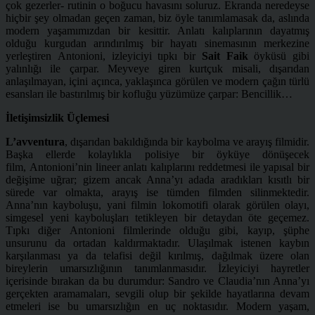
çok gezerler- rutinin o boğucu havasını soluruz. Ekranda neredeyse
hiçbir şey olmadan geçen zaman, biz öyle tanımlamasak da, aslında
modern yaşamımızdan bir kesittir. Anlatı kalıplarının dayatmış
olduğu kurgudan arındırılmış bir hayatı sinemasının merkezine
yerleştiren Antonioni, izleyiciyi tıpkı bir
Sait Faik
öyküsü gibi
yalınlığı ile çarpar. Meyveye giren kurtçuk misali, dışarıdan
anlaşılmayan, içini açınca, yaklaşınca görülen ve modern çağın türlü
esansları ile bastırılmış bir kofluğu yüzümüze çarpar: Bencillik…
İletişimsizlik Üçlemesi
L’avventura
, dışarıdan bakıldığında bir kaybolma ve arayış filmidir.
Başka ellerde kolaylıkla polisiye bir öyküye dönüşecek
film, Antonioni’nin lineer anlatı kalıplarını reddetmesi ile yapısal bir
değişime uğrar; gizem ancak Anna’yı adada aradıkları kısıtlı bir
sürede var olmakta, arayış ise tümden filmden silinmektedir.
Anna’nın kayboluşu, yani filmin lokomotifi olarak görülen olayı,
simgesel yeni kayboluşları tetikleyen bir detaydan öte geçemez.
Tıpkı diğer Antonioni filmlerinde olduğu gibi, kayıp, şüphe
unsurunu da ortadan kaldırmaktadır. Ulaşılmak istenen kaybın
karşılanması ya da telafisi değil kırılmış, dağılmak üzere olan
bireylerin umarsızlığının tanımlanmasıdır. İzleyiciyi hayretler
içerisinde bırakan da bu durumdur: Sandro ve Claudia’nın Anna’yı
gerçekten aramamaları, sevgili olup bir şekilde hayatlarına devam
etmeleri ise bu umarsızlığın en uç noktasıdır. Modern yaşam,