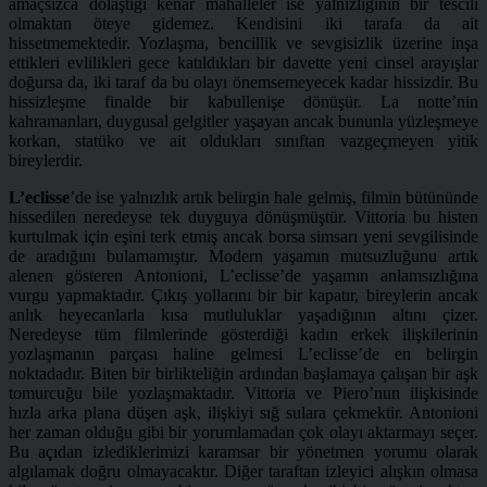
amaçsızca dolaştığı kenar mahalleler ise yalnızlığının bir tescili
olmaktan öteye gidemez. Kendisini iki tarafa da ait
hissetmemektedir. Yozlaşma, bencillik ve sevgisizlik üzerine inşa
ettikleri evlilikleri gece katıldıkları bir davette yeni cinsel arayışlar
doğursa da, iki taraf da bu olayı önemsemeyecek kadar hissizdir. Bu
hissizleşme finalde bir kabullenişe dönüşür. La notte’nin
kahramanları, duygusal gelgitler yaşayan ancak bununla yüzleşmeye
korkan, statüko ve ait oldukları sınıftan vazgeçmeyen yitik
bireylerdir.
L’eclisse
’de ise yalnızlık artık belirgin hale gelmiş, filmin bütününde
hissedilen neredeyse tek duyguya dönüşmüştür. Vittoria bu histen
kurtulmak için eşini terk etmiş ancak borsa simsarı yeni sevgilisinde
de aradığını bulamamıştır. Modern yaşamın mutsuzluğunu artık
alenen gösteren Antonioni, L’eclisse’de yaşamın anlamsızlığına
vurgu yapmaktadır. Çıkış yollarını bir bir kapatır, bireylerin ancak
anlık heyecanlarla kısa mutluluklar yaşadığının altını çizer.
Neredeyse tüm filmlerinde gösterdiği kadın erkek ilişkilerinin
yozlaşmanın parçası haline gelmesi L’eclisse’de en belirgin
noktadadır. Biten bir birlikteliğin ardından başlamaya çalışan bir aşk
tomurcuğu bile yozlaşmaktadır. Vittoria ve Piero’nun ilişkisinde
hızla arka plana düşen aşk, ilişkiyi sığ sulara çekmektir. Antonioni
her zaman olduğu gibi bir yorumlamadan çok olayı aktarmayı seçer.
Bu açıdan izlediklerimizi karamsar bir yönetmen yorumu olarak
algılamak doğru olmayacaktır. Diğer taraftan izleyici alışkın olmasa