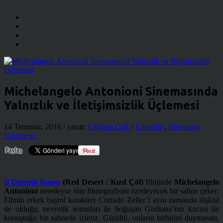
Michelangelo Antonioni Sinemasında
Yalnızlık ve İletişimsizlik Üçlemesi
14 Temmuz, 2016
/ yazar:
Gökhan Gök
/
Eleştiriler
,
Sinemada
Üçlemeler
Il Deserto Rosso
(Red Desert / Kızıl Çöl)
filminde
Michelangelo
Antonioni
neredeyse tüm filmografisini özetleyecek bir sahne çeker:
Filmin erkek başrol karakteri Corrado Zeller’i aynı zamanda ilişkisi
de olduğu, nevrotik sorunları ile boğuşan Giuliana’nın kocası ile
konuştuğu bir sahnede izleriz. Gürültü, onların birbirini duymasını,