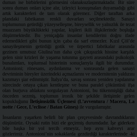
duman ise birbirlerini görmesini olanaksızlaştırmaktadır. Bir süre
sonra duman onları içine alır, izleyici konuşmaları duyamadığı gibi
artık karakterleri de tam olarak göremez. Diğer taraftan arka
plandaki fabrikanın renkli duvarları seçilmektedir. Sanayi
toplumunun getirdiği yüzeyselleşme, bireysellik ve yalnızlık ile tezat
muazzam büyüklükteki yapılar, kişileri ikili ilişkilerinde boşluğa
düşürmektedir.
Bu yeniçağda insanlar kendilerini doğru ifade
edemedikleri gibi bunun için çaba da sarf etmezler. Kızıl Çöl’de
sanayileşmenin getirdiği gotik ve ürpertici fabrikalar arasında
gezinen umutsuz Giulina’nın daha çok çıkışsızlık hissine karşılık
gelen sinir krizleri ile yaşama tutunma gayreti arasındaki psikolojik
bunalımları, toplumsal histerinin sonuçlarıyla ilgili bir durumdur.
Antonioni; rönesans, aydınlanma ve sonrasında gelen sanayi
devriminin bireyler üzerindeki açmazlarını ve modernitenin yaldızını
kazımayı şiar edinmiştir. İtalya’da, savaş sonrası yeniden yapılanma
sürecinde ortaya çıkan kentleşme ve buna paralel çöküntüsü ifşa
olan burjuva ahlakını sorgulayan Antonioni, bu tükenmişliği daha
önceden sezmiş, toplumun ironik bir şekilde iletişimle gelen
kopukluğunu
İletişimsizlik Üçlemesi (L’avventura / Macera, La
notte / Gece, L’eclisse / Batan Güneş)
ile vurgulamıştır.
İnsanların yaşarken belirli bir plan çerçevesinde davrandıklarını
düşünürüz. Oysaki rutin bizi ele geçirmiş durumdadır. İşe giderken
bile başka bir yol tercih etmeyiz, hep aynı kahveyi arar
gözlerimiz. Antonioni’nin sokaklarda gezdirdiği karakterlerinde -ki