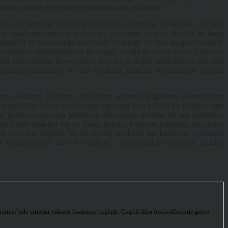
 makûs olanın gerçekleşme ihtimali daha yüksektir.
rın yer almadığı filmin tek gayesi; tüm ayrıntıları ile beraber, gerçekçi
undan uzaklaşmamamızın nedeni de, yönetmen Jacques Becker’in, kaçış
eyicisi ile kurdurduğu narsisistik özdeşliği Le trou da gerçekleştirir;
ış envanterine dönüştürülmesi ile oluşur. Zemin ve duvar kırma çabasının
her alet-edevatın heyecanının; dört duvar dışına çıkabilmenin tek yolu
 koridoru gözlemliyor ve ‘sen yoruldun, biraz da ben kazayım’ diyerek
ım olacaktır. Kişilerin dört duvar arasında sergilenen davranışlarını
abiliriz. Şöyle ki; davranış olgusunu ister bilinçli bir etkinlik, ister
tır. Şartlar sonucunda şekillenen davranışlar, kötülük bir kez üzerlerine
i kader ortaklığı her ne kadar hepsini birbirine kenetlese de, sistem
i işten bile değildir. Ve bu uğurda seçilecek her kurbanın, muhtemel
hal vermeyecektir.
Zavallı Gaspard…
söylemindeki zavallılık, bundan
esi’nde sinema yüksek lisansına başladı. Çeşitli film festivallerinde görev