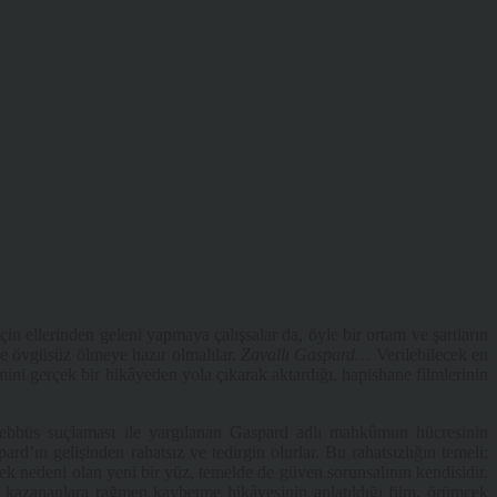
in ellerinden geleni yapmaya çalışsalar da, öyle bir ortam ve şartların
 ve övgüsüz ölmeye hazır olmalılar.
Zavallı Gaspard…
Verilebilecek en
ini gerçek bir hikâyeden yola çıkarak aktardığı, hapishane filmlerinin
eşebbüs suçlaması ile yargılanan Gaspard adlı mahkûmun hücresinin
rd’ın gelişinden rahatsız ve tedirgin olurlar. Bu rahatsızlığın temeli;
ek nedeni olan yeni bir yüz, temelde de güven sorunsalının kendisidir.
, kazananlara rağmen kaybetme hikâyesinin anlatıldığı film, örümcek