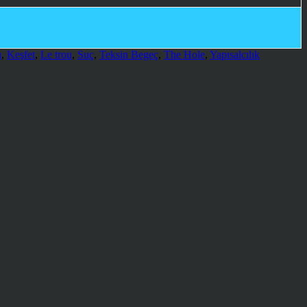
ı
,
Keşfet
,
Le trou
,
Suç
,
Teksin Begeç
,
The Hole
,
Yapısalcılık