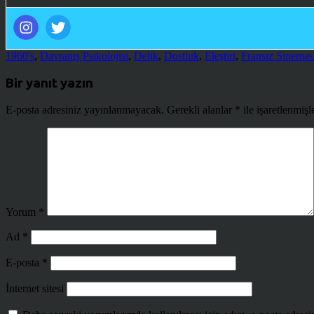
1960's
,
Davranış Psikolojisi
,
Delik
,
Dostluk
,
Eleştiri
,
Fransız Sinemas
Bir yanıt yazın
E-posta adresiniz yayınlanmayacak.
Gerekli alanlar
*
ile işaretlenmişl
Yorum
*
Ad
*
E-posta
*
İnternet sitesi