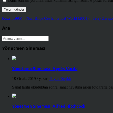
Daha sonraki yorumlarımda kullanılması için adım, e-posta adresim
Koza (1995) – Nuri Bilge Ceylan
Ghost World (2001) – Terry Zwigo
Ara
Yönetmen Sineması
Yönetmen Sineması: Agnès Varda
19 Ocak, 2019
/ yazar:
İlayda Bıyıklı
Sanat tarihi okuduktan sonra, sanat hayatına aslen fotoğrafla ba
Yönetmen Sineması: Alfred Hitchcock