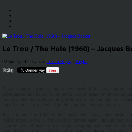
Le Trou / The Hole (1960) – Jacques B
02 Şubat, 2015
/ yazar:
Teksin Begeç
/
Keşfet
Bazı insanların atacakları adımların eylemselliği, felaket çanlarının 
dayatması altında kalırlar ki, en temiz yürekli insanların güven duyg
büyük şiddetli tepkiselliğin dile getirildiği bu cümlenin değerini, y
öncülü olan Le trou / Delik filminin sonunda daha iyi anlıyoruz.
Jose Giovanni’nin 1947 yılında hapishaneden kaçış denemesini anl
değiştirilmesi ile başlar. Yeni geldiği hücrede kalan, dış dünyanın öz
çıkar ve menfaat ilişkilerinin en yoğun yaşandığı hapishane ortamında
Karakterleri ve ortak kaderleri doğrultusunda aralarındaki güven p