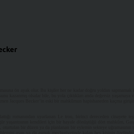
ecker
çalmasına ön ayak olur. Bu kişiler her ne kadar doğru yoldan sapmamak iç
usunu kazanmış olsalar bile, bu yola çıktıkları anda değersiz yaşamaya
önetmen Jacques Becker’in eski bir mahkûmun hapishaneden kaçma girişim
attığı romanından uyarlanan Le trou, birinci dereceden cinayete t
gür yaşantısının kendileri için bir hayale dönüştüğü dört mahkûm, Gaspa
, oturtulan bir düzen ya da planlanan bir eylemin sekteye uğramasının t
roblemini aşan ya da aşmak mecburiyetinde kalan beş kişinin özelinde