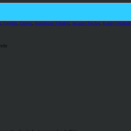
ı
,
Gerilim
,
Güven
,
Hapishane Filmleri
,
Jacques Becker
,
Kader Ortaklığ
erdir