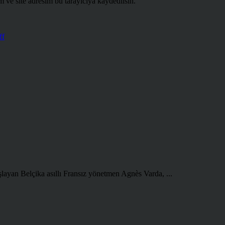
 ve site adresim bu tarayıcıya kaydedilsin.
ff
şlayan Belçika asıllı Fransız yönetmen Agnès Varda, ...