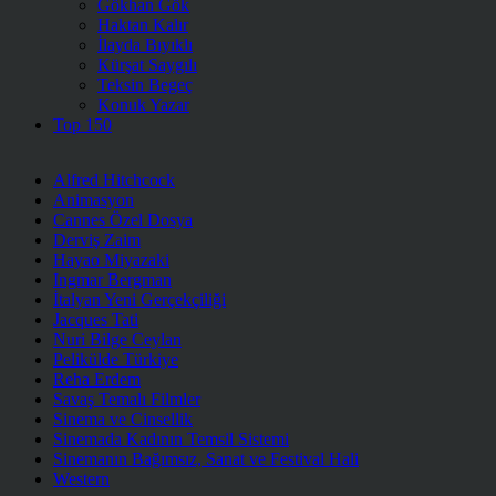
Gökhan Gök
Haktan Kalır
İlayda Bıyıklı
Kürşat Saygılı
Teksin Begeç
Konuk Yazar
Top 150
Alfred Hitchcock
Animasyon
Cannes Özel Dosya
Derviş Zaim
Hayao Miyazaki
Ingmar Bergman
İtalyan Yeni Gerçekçiliği
Jacques Tati
Nuri Bilge Ceylan
Pelikülde Türkiye
Reha Erdem
Savaş Temalı Filmler
Sinema ve Cinsellik
Sinemada Kadının Temsil Sistemi
Sinemanın Bağımsız, Sanat ve Festival Hali
Western