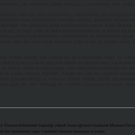
lunursak, çifte olasılıktan (ağdan kurtuluş ya da örümceğe yem olmak)
nde yer alan ağır şiddet, uyuşturucu, cinsel istismar gibi belirgin temala
n erkeklerden uzak tiplemelerinin çizildiği yapımda, gerçeklik duygus
selliğin tüm gerilimine dâhil edebilmesinde yatıyor. Kara filmlerin izl
otizm ve güç ile değil, ufak bir aletin zekice kullanılmaya en müsait kaç
oyunca karış karış dolaşırken, yeni keşfedilen ve kullanılmaya müsait 
yor, adeta her anına ortak oluyoruz. Işığı bir ara biz elimize alıyor,
rdan bütüne ulaştığı için yapısalcılık ile yorumlamak doğru bir yaklaş
lliğini uçsuz bucaksız gökyüzü altında da sürdürecekleri varsayımına ulaş
de ele alalım, varılacak temel sonuç, özel olanın geneli kapsadığı olacak
emi bu açıdan oldukça değerlidir. Filmde yer alan beş mahkûm arasındak
meyi bozmak istediği an, sonucun onların istediği şekilde gerçekleşmes
 yakacağını bile bile- herhangi bir tereddüt oluşmasına kesinlikle ma
 Yönetim bölümünde başladığı yüksek lisans eğitimini bırakarak Marmara Üniversit
li’nin yürütmesini yaptı. Cineritüel sitesinin kurucusu ve yazarı.