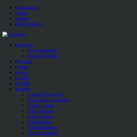
Hakkımızda
Künye
İletişim
Ekibe Dahil Ol
Eleştiriler
Film Eleştirileri
Sinema Yazıları
Dosyalar
Diziler
Keşfet
Listeler
Kitaplık
Yazarlar
Alpaslan Paşaoğlu
Berna Stera Değirmen
Demet Öztürk
Dilan Salkaya
Erol Demiray
Evrim Nacar
Fatih Değirmen
Fırat Çakkalkurt