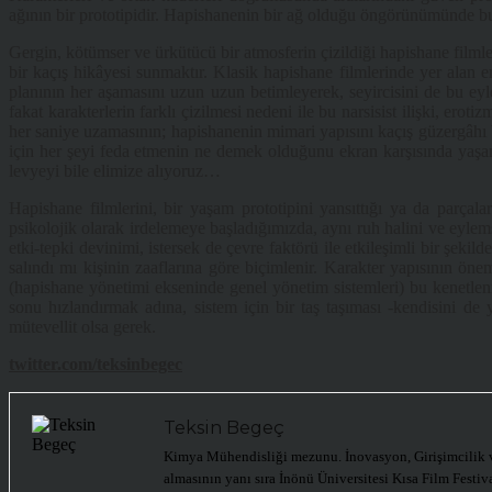
ağının bir prototipidir. Hapishanenin bir ağ olduğu öngörünümünde bu
Gergin, kötümser ve ürkütücü bir atmosferin çizildiği hapishane filmleri
bir kaçış hikâyesi sunmaktır. Klasik hapishane filmlerinde yer ala
planının her aşamasını uzun uzun betimleyerek, seyircisini de bu eylem
fakat karakterlerin farklı çizilmesi nedeni ile bu narsisist ilişki, er
her saniye uzamasının; hapishanenin mimari yapısını kaçış güzergâhı b
için her şeyi feda etmenin ne demek olduğunu ekran karşısında yaşamı
levyeyi bile elimize alıyoruz…
Hapishane filmlerini, bir yaşam prototipini yansıttığı ya da parçala
psikolojik olarak irdelemeye başladığımızda, aynı ruh halini ve eylemse
etki-tepki devinimi, istersek de çevre faktörü ile etkileşimli bir şekil
salındı mı kişinin zaaflarına göre biçimlenir. Karakter yapısının ön
(hapishane yönetimi ekseninde genel yönetim sistemleri) bu kenetlen
sonu hızlandırmak adına, sistem için bir taş taşıması -kendisini de
mütevellit olsa gerek.
twitter.com/teksinbegec
Teksin Begeç
Kimya Mühendisliği mezunu. İnovasyon, Girişimcilik ve
almasının yanı sıra İnönü Üniversitesi Kısa Film Festiva