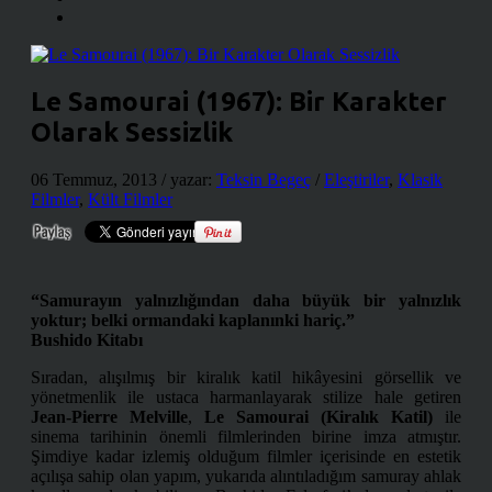
Le Samourai (1967): Bir Karakter
Olarak Sessizlik
06 Temmuz, 2013
/ yazar:
Teksin Begeç
/
Eleştiriler
,
Klasik
Filmler
,
Kült Filmler
“Samurayın yalnızlığından daha büyük bir yalnızlık
yoktur; belki ormandaki kaplanınki hariç.”
Bushido Kitabı
Sıradan, alışılmış bir kiralık katil hikâyesini görsellik ve
yönetmenlik ile ustaca harmanlayarak stilize hale getiren
Jean-Pierre Melville
,
Le Samourai (Kiralık Katil)
ile
sinema tarihinin önemli filmlerinden birine imza atmıştır.
Şimdiye kadar izlemiş olduğum filmler içerisinde en estetik
açılışa sahip olan yapım, yukarıda alıntıladığım samuray ahlak