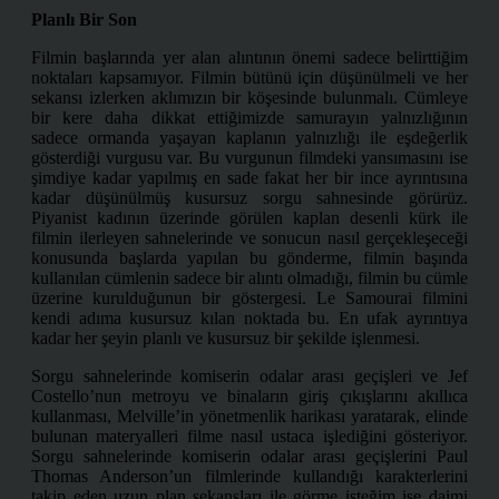
Planlı Bir Son
Filmin başlarında yer alan alıntının önemi sadece belirttiğim
noktaları kapsamıyor. Filmin bütünü için düşünülmeli ve her
sekansı izlerken aklımızın bir köşesinde bulunmalı. Cümleye
bir kere daha dikkat ettiğimizde samurayın yalnızlığının
sadece ormanda yaşayan kaplanın yalnızlığı ile eşdeğerlik
gösterdiği vurgusu var. Bu vurgunun filmdeki yansımasını ise
şimdiye kadar yapılmış en sade fakat her bir ince ayrıntısına
kadar düşünülmüş kusursuz sorgu sahnesinde görürüz.
Piyanist kadının üzerinde görülen kaplan desenli kürk ile
filmin ilerleyen sahnelerinde ve sonucun nasıl gerçekleşeceği
konusunda başlarda yapılan bu gönderme, filmin başında
kullanılan cümlenin sadece bir alıntı olmadığı, filmin bu cümle
üzerine kurulduğunun bir göstergesi. Le Samourai filmini
kendi adıma kusursuz kılan noktada bu. En ufak ayrıntıya
kadar her şeyin planlı ve kusursuz bir şekilde işlenmesi.
Sorgu sahnelerinde komiserin odalar arası geçişleri ve Jef
Costello’nun metroyu ve binaların giriş çıkışlarını akıllıca
kullanması, Melville’in yönetmenlik harikası yaratarak, elinde
bulunan materyalleri filme nasıl ustaca işlediğini gösteriyor.
Sorgu sahnelerinde komiserin odalar arası geçişlerini Paul
Thomas Anderson’un filmlerinde kullandığı karakterlerini
takip eden uzun plan sekansları ile görme isteğim ise daimi