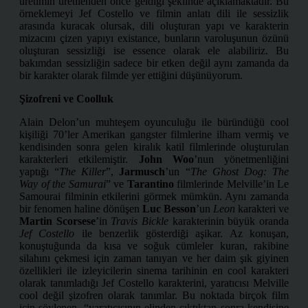
üretimin üretilenden önce geldiği şeklinde açıklamaktadır. Bu
örneklemeyi Jef Costello ve filmin anlatı dili ile sessizlik
arasında kuracak olursak, dili oluşturan yapı ve karakterin
mizacını çizen yapıyı existance, bunların varoluşunun özünü
oluşturan sessizliği ise essence olarak ele alabiliriz. Bu
bakımdan sessizliğin sadece bir etken değil aynı zamanda da
bir karakter olarak filmde yer ettiğini düşünüyorum.
Şizofreni ve Coolluk
Alain Delon’un muhteşem oyunculuğu ile büründüğü cool
kişiliği 70’ler Amerikan gangster filmlerine ilham vermiş ve
kendisinden sonra gelen kiralık katil filmlerinde oluşturulan
karakterleri etkilemiştir.
John Woo
’nun yönetmenliğini
yaptığı “
The Killer
”,
Jarmusch
’un “
The Ghost Dog: The
Way of the Samurai
” ve
Tarantino
filmlerinde Melville’in Le
Samourai filminin etkilerini görmek mümkün. Aynı zamanda
bir fenomen haline dönüşen
Luc Besson
’un
Leon
karakteri ve
Martin Scorsese
’in
Travis Bickle
karakterinin büyük oranda
Jef Costello
ile benzerlik gösterdiği aşikar. Az konuşan,
konuştuğunda da kısa ve soğuk cümleler kuran, rakibine
silahını çekmesi için zaman tanıyan ve her daim şık giyinen
özellikleri ile izleyicilerin sinema tarihinin en cool karakteri
olarak tanımladığı Jef Costello karakterini, yaratıcısı Melville
cool değil şizofren olarak tanımlar. Bu noktada birçok film
için söylenen, “yaratıcısının elinden çıktıktan sonra kendisine