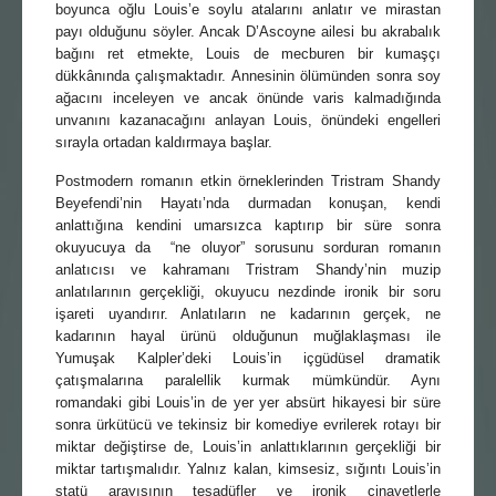
boyunca oğlu Louis’e soylu atalarını anlatır ve mirastan
payı olduğunu söyler. Ancak D’Ascoyne ailesi bu akrabalık
bağını ret etmekte, Louis de mecburen bir kumaşçı
dükkânında çalışmaktadır. Annesinin ölümünden sonra soy
ağacını inceleyen ve ancak önünde varis kalmadığında
unvanını kazanacağını anlayan Louis, önündeki engelleri
sırayla ortadan kaldırmaya başlar.
Postmodern romanın etkin örneklerinden Tristram Shandy
Beyefendi’nin Hayatı’nda durmadan konuşan, kendi
anlattığına kendini umarsızca kaptırıp bir süre sonra
okuyucuya da “ne oluyor” sorusunu sorduran romanın
anlatıcısı ve kahramanı Tristram Shandy’nin muzip
anlatılarının gerçekliği, okuyucu nezdinde ironik bir soru
işareti uyandırır. Anlatıların ne kadarının gerçek, ne
kadarının hayal ürünü olduğunun muğlaklaşması ile
Yumuşak Kalpler’deki Louis’in içgüdüsel dramatik
çatışmalarına paralellik kurmak mümkündür. Aynı
romandaki gibi Louis’in de yer yer absürt hikayesi bir süre
sonra ürkütücü ve tekinsiz bir komediye evrilerek rotayı bir
miktar değiştirse de, Louis’in anlattıklarının gerçekliği bir
miktar tartışmalıdır. Yalnız kalan, kimsesiz, sığıntı Louis’in
statü arayışının tesadüfler ve ironik cinayetlerle