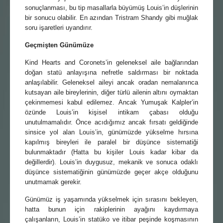
sonuçlanması, bu tip masallarla büyümüş Louis’in düşlerinin
bir sonucu olabilir. En azından Tristram Shandy gibi muğlak
soru işaretleri uyandırır.
Geçmişten Günümüze
Kind Hearts and Coronets’in geleneksel aile bağlarından
doğan statü anlayışına nefretle saldırması bir noktada
anlaşılabilir. Geleneksel aileyi ancak oradan nemalanınca
kutsayan aile bireylerinin, diğer türlü ailenin altını oymaktan
çekinmemesi kabul edilemez. Ancak Yumuşak Kalpler’in
özünde Louis’in kişisel intikam çabası olduğu
unutulmamalıdır. Önce acıdığımız ancak fırsatı geldiğinde
sinsice yol alan Louis’in, günümüzde yükselme hırsına
kapılmış bireyleri ile paralel bir düşünce sistematiği
bulunmaktadır (Hatta bu kişiler Louis kadar kibar da
değillerdir). Louis’in duygusuz, mekanik ve sonuca odaklı
düşünce sistematiğinin günümüzde geçer akçe olduğunu
unutmamak gerekir.
Günümüz iş yaşamında yükselmek için sırasını bekleyen,
hatta bunun için rakiplerinin ayağını kaydırmaya
çalışanların, Louis’in statüko ve itibar peşinde koşmasının