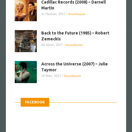
Martin
11 Haziran, 2017
/
Soundtracks
Back to the Future (1985) – Robert
Zemeckis
08 Nisan, 2017
/
Soundtracks
Across the Universe (2007) – Julie
Taymor
18 Mart, 2017
/
Soundtracks
FACEBOOK