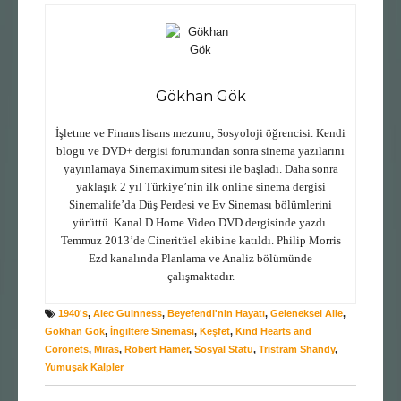
Gökhan Gök
İşletme ve Finans lisans mezunu, Sosyoloji öğrencisi. Kendi
blogu ve DVD+ dergisi forumundan sonra sinema yazılarını
yayınlamaya Sinemaximum sitesi ile başladı. Daha sonra
yaklaşık 2 yıl Türkiye’nin ilk online sinema dergisi
Sinemalife’da Düş Perdesi ve Ev Sineması bölümlerini
yürüttü. Kanal D Home Video DVD dergisinde yazdı.
Temmuz 2013’de Cineritüel ekibine katıldı. Philip Morris
Ezd kanalında Planlama ve Analiz bölümünde
çalışmaktadır.
1940's
,
Alec Guinness
,
Beyefendi'nin Hayatı
,
Geleneksel Aile
,
Gökhan Gök
,
İngiltere Sineması
,
Keşfet
,
Kind Hearts and
Coronets
,
Miras
,
Robert Hamer
,
Sosyal Statü
,
Tristram Shandy
,
Yumuşak Kalpler