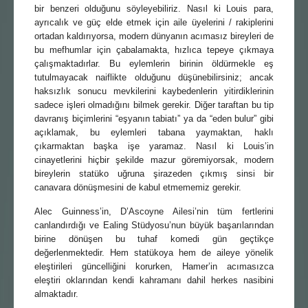
bir benzeri olduğunu söyleyebiliriz. Nasıl ki Louis para,
ayrıcalık ve güç elde etmek için aile üyelerini / rakiplerini
ortadan kaldırıyorsa, modern dünyanın acımasız bireyleri de
bu mefhumlar için çabalamakta, hızlıca tepeye çıkmaya
çalışmaktadırlar. Bu eylemlerin birinin öldürmekle eş
tutulmayacak naiflikte olduğunu düşünebilirsiniz; ancak
haksızlık sonucu mevkilerini kaybedenlerin yitirdiklerinin
sadece işleri olmadığını bilmek gerekir. Diğer taraftan bu tip
davranış biçimlerini “eşyanın tabiatı” ya da “eden bulur” gibi
açıklamak, bu eylemleri tabana yaymaktan, haklı
çıkarmaktan başka işe yaramaz. Nasıl ki Louis’in
cinayetlerini hiçbir şekilde mazur göremiyorsak, modern
bireylerin statüko uğruna şirazeden çıkmış sinsi bir
canavara dönüşmesini de kabul etmememiz gerekir.
Alec Guinness’in, D’Ascoyne Ailesi’nin tüm fertlerini
canlandırdığı ve Ealing Stüdyosu’nun büyük başarılarından
birine dönüşen bu tuhaf komedi gün geçtikçe
değerlenmektedir. Hem statükoya hem de aileye yönelik
eleştirileri güncelliğini korurken, Hamer’in acımasızca
eleştiri oklarından kendi kahramanı dahil herkes nasibini
almaktadır.