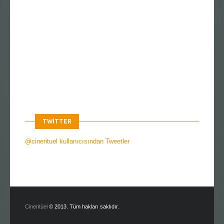
TWITTER
@cinerituel kullanıcısından Tweetler
Cineritüel
© 2013. Tüm hakları saklıdır.