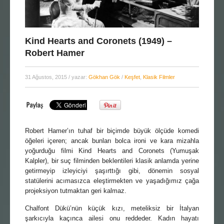
Kind Hearts and Coronets (1949) –
Robert Hamer
31 Ağustos, 2015
/ yazar:
Gökhan Gök
/
Keşfet
,
Klasik Filmler
Robert Hamer’ın tuhaf bir biçimde büyük ölçüde komedi
öğeleri içeren; ancak bunları bolca ironi ve kara mizahla
yoğurduğu filmi Kind Hearts and Coronets (Yumuşak
Kalpler), bir suç filminden beklentileri klasik anlamda yerine
getirmeyip izleyiciyi şaşırttığı gibi, dönemin sosyal
statülerini acımasızca eleştirmekten ve yaşadığımız çağa
projeksiyon tutmaktan geri kalmaz.
Chalfont Dükü’nün küçük kızı, meteliksiz bir İtalyan
şarkıcıyla kaçınca ailesi onu reddeder. Kadın hayatı