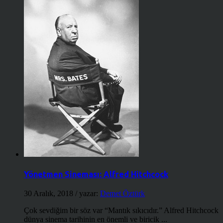
Yönetmen Sineması: Alfred Hitchcock
30 Aralık, 2018
/ yazar:
Demet Öztürk
Çok sevdiğim bir söz var “Mantık sıkıcıdır.” Alfred Hitchcock
dünya sinema tarihinin en önemli ve biricik ...