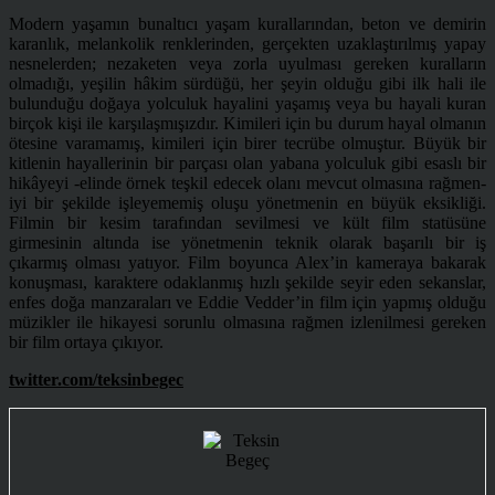
Modern yaşamın bunaltıcı yaşam kurallarından, beton ve demirin
karanlık, melankolik renklerinden, gerçekten uzaklaştırılmış yapay
nesnelerden; nezaketen veya zorla uyulması gereken kuralların
olmadığı, yeşilin hâkim sürdüğü, her şeyin olduğu gibi ilk hali ile
bulunduğu doğaya yolculuk hayalini yaşamış veya bu hayali kuran
birçok kişi ile karşılaşmışızdır. Kimileri için bu durum hayal olmanın
ötesine varamamış, kimileri için birer tecrübe olmuştur. Büyük bir
kitlenin hayallerinin bir parçası olan yabana yolculuk gibi esaslı bir
hikâyeyi -elinde örnek teşkil edecek olanı mevcut olmasına rağmen-
iyi bir şekilde işleyememiş oluşu yönetmenin en büyük eksikliği.
Filmin bir kesim tarafından sevilmesi ve kült film statüsüne
girmesinin altında ise yönetmenin teknik olarak başarılı bir iş
çıkarmış olması yatıyor. Film boyunca Alex’in kameraya bakarak
konuşması, karaktere odaklanmış hızlı şekilde seyir eden sekanslar,
enfes doğa manzaraları ve Eddie Vedder’in film için yapmış olduğu
müzikler ile hikayesi sorunlu olmasına rağmen izlenilmesi gereken
bir film ortaya çıkıyor.
twitter.com/teksinbegec