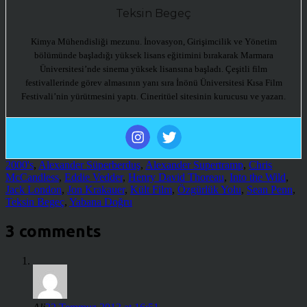
Teksin Begeç
Kimya Mühendisliği mezunu. İnovasyon, Girişimcilik ve Yönetim
bölümünde başladığı yüksek lisans eğitimini bırakarak Marmara
Üniversitesi’nde sinema yüksek lisansına başladı. Çeşitli film
festivallerinde görev almasının yanı sıra İnönü Üniversitesi Kısa Film
Festivali’nin yürütmesini yaptı. Cineritüel sitesinin kurucusu ve yazarı.
2000's
,
Alexander Süperberduş
,
Alexander Supertramp
,
Chris
McCandless
,
Eddie Vedder
,
Henry David Thoreau
,
Into the Wild
,
Jack London
,
Jon Krakauer
,
Kült Film
,
Özgürlük Yolu
,
Sean Penn
,
Teksin Begeç
,
Yabana Doğru
3 comments