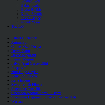
Gökhan Gök
Haktan Kalır
İlayda Bıyıklı
Kürşat Saygılı
Teksin Begeç
Konuk Yazar
Top 150
Alfred Hitchcock
Animasyon
Cannes Özel Dosya
Derviş Zaim
Hayao Miyazaki
Ingmar Bergman
İtalyan Yeni Gerçekçiliği
Jacques Tati
Nuri Bilge Ceylan
Pelikülde Türkiye
Reha Erdem
Savaş Temalı Filmler
Sinema ve Cinsellik
Sinemada Kadının Temsil Sistemi
Sinemanın Bağımsız, Sanat ve Festival Hali
Western