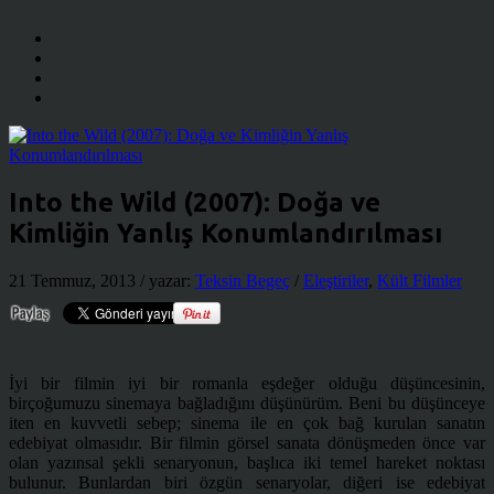
Into the Wild (2007): Doğa ve
Kimliğin Yanlış Konumlandırılması
21 Temmuz, 2013
/ yazar:
Teksin Begeç
/
Eleştiriler
,
Kült Filmler
İyi bir filmin iyi bir romanla eşdeğer olduğu düşüncesinin,
birçoğumuzu sinemaya bağladığını düşünürüm. Beni bu düşünceye
iten en kuvvetli sebep; sinema ile en çok bağ kurulan sanatın
edebiyat olmasıdır. Bir filmin görsel sanata dönüşmeden önce var
olan yazınsal şekli senaryonun, başlıca iki temel hareket noktası
bulunur. Bunlardan biri özgün senaryolar, diğeri ise edebiyat