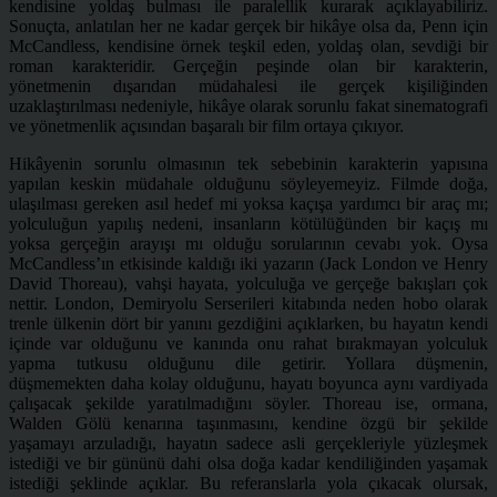
kendisine yoldaş bulması ile paralellik kurarak açıklayabiliriz.
Sonuçta, anlatılan her ne kadar gerçek bir hikâye olsa da, Penn için
McCandless, kendisine örnek teşkil eden, yoldaş olan, sevdiği bir
roman karakteridir. Gerçeğin peşinde olan bir karakterin,
yönetmenin dışarıdan müdahalesi ile gerçek kişiliğinden
uzaklaştırılması nedeniyle, hikâye olarak sorunlu fakat sinematografi
ve yönetmenlik açısından başaralı bir film ortaya çıkıyor.
Hikâyenin sorunlu olmasının tek sebebinin karakterin yapısına
yapılan keskin müdahale olduğunu söyleyemeyiz. Filmde doğa,
ulaşılması gereken asıl hedef mi yoksa kaçışa yardımcı bir araç mı;
yolculuğun yapılış nedeni, insanların kötülüğünden bir kaçış mı
yoksa gerçeğin arayışı mı olduğu sorularının cevabı yok. Oysa
McCandless’ın etkisinde kaldığı iki yazarın (Jack London ve Henry
David Thoreau), vahşi hayata, yolculuğa ve gerçeğe bakışları çok
nettir. London, Demiryolu Serserileri kitabında neden hobo olarak
trenle ülkenin dört bir yanını gezdiğini açıklarken, bu hayatın kendi
içinde var olduğunu ve kanında onu rahat bırakmayan yolculuk
yapma tutkusu olduğunu dile getirir. Yollara düşmenin,
düşmemekten daha kolay olduğunu, hayatı boyunca aynı vardiyada
çalışacak şekilde yaratılmadığını söyler. Thoreau ise, ormana,
Walden Gölü kenarına taşınmasını, kendine özgü bir şekilde
yaşamayı arzuladığı, hayatın sadece asli gerçekleriyle yüzleşmek
istediği ve bir gününü dahi olsa doğa kadar kendiliğinden yaşamak
istediği şeklinde açıklar. Bu referanslarla yola çıkacak olursak,