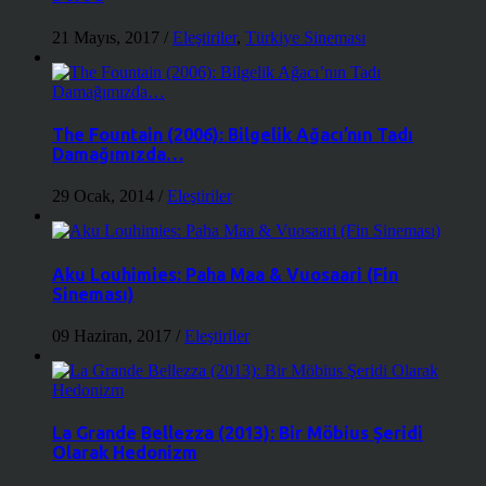
21 Mayıs, 2017
/
Eleştiriler
,
Türkiye Sineması
The Fountain (2006): Bilgelik Ağacı’nın Tadı
Damağımızda…
29 Ocak, 2014
/
Eleştiriler
Aku Louhimies: Paha Maa & Vuosaari (Fin
Sineması)
09 Haziran, 2017
/
Eleştiriler
La Grande Bellezza (2013): Bir Möbius Şeridi
Olarak Hedonizm