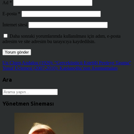
Ad
*
E-posta
*
İnternet sitesi
Daha sonraki yorumlarımda kullanılması için adım, e-posta
adresim ve site adresim bu tarayıcıya kaydedilsin.
Un Chien Andalou (1929): “Gerçeküstücü Estetiği Perdeye Taşıma”
Yusuf Üçlemesi (2007-2010): Kaplanoğlu’nun Anımsamaları
Ara
Yönetmen Sineması