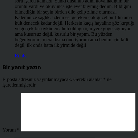
soru işareti kalmadı. Sanki düşünüp adını koyamadığım bir
örüntü vardı ve okuyunca işte evet buymuş dedim. Bildiğini
bilmediğin bir şeyin birden dile gelip zihne oturması.
Kaleminize sağlık. İzlenmesi gereken çok güzel bir film ama
kült denecek kadar değil. Herkesin kaçış hayaline göz kırptığı
ve gerçek bir öyküden alıntı olduğu için yere göğe sığmıyor
ama kusursuz değil, kusurlu bir yapım. Bu yüzden
beğeniyorum, meraklısına öneriyorum ama benim için kült
değil, ilk onda hatta ilk yirmide değil
Reply
Bir yanıt yazın
E-posta adresiniz yayınlanmayacak.
Gerekli alanlar
*
ile
işaretlenmişlerdir
Yorum
*