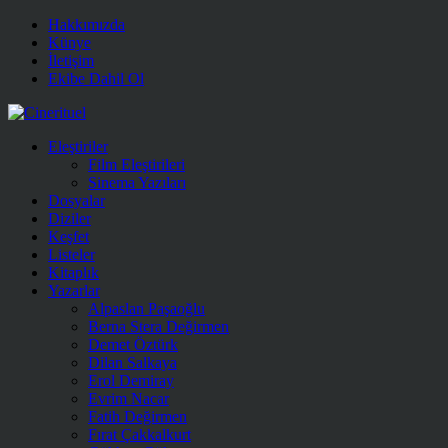
Hakkımızda
Künye
İletişim
Ekibe Dahil Ol
Eleştiriler
Film Eleştirileri
Sinema Yazıları
Dosyalar
Diziler
Keşfet
Listeler
Kitaplık
Yazarlar
Alpaslan Paşaoğlu
Berna Stera Değirmen
Demet Öztürk
Dilan Salkaya
Erol Demiray
Evrim Nacar
Fatih Değirmen
Fırat Çakkalkurt