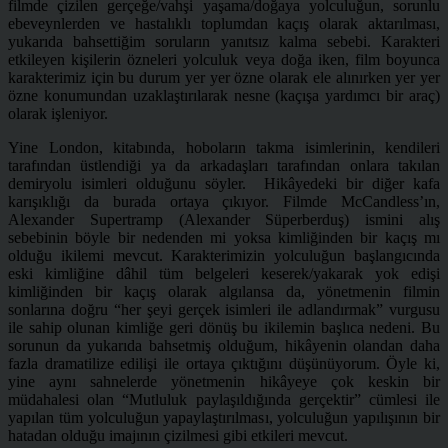
filmde çizilen gerçeğe/vahşi yaşama/doğaya yolculuğun, sorunlu
ebeveynlerden ve hastalıklı toplumdan kaçış olarak aktarılması,
yukarıda bahsettiğim soruların yanıtsız kalma sebebi. Karakteri
etkileyen kişilerin özneleri yolculuk veya doğa iken, film boyunca
karakterimiz için bu durum yer yer özne olarak ele alınırken yer yer
özne konumundan uzaklaştırılarak nesne (kaçışa yardımcı bir araç)
olarak işleniyor.
Yine London, kitabında, hoboların takma isimlerinin, kendileri
tarafından üstlendiği ya da arkadaşları tarafından onlara takılan
demiryolu isimleri olduğunu söyler. Hikâyedeki bir diğer kafa
karışıklığı da burada ortaya çıkıyor. Filmde McCandless’ın,
Alexander Supertramp (Alexander Süperberduş) ismini alış
sebebinin böyle bir nedenden mi yoksa kimliğinden bir kaçış mı
olduğu ikilemi mevcut. Karakterimizin yolculuğun başlangıcında
eski kimliğine dâhil tüm belgeleri keserek/yakarak yok edişi
kimliğinden bir kaçış olarak algılansa da, yönetmenin filmin
sonlarına doğru “her şeyi gerçek isimleri ile adlandırmak” vurgusu
ile sahip olunan kimliğe geri dönüş bu ikilemin başlıca nedeni. Bu
sorunun da yukarıda bahsetmiş olduğum, hikâyenin olandan daha
fazla dramatilize edilişi ile ortaya çıktığını düşünüyorum. Öyle ki,
yine aynı sahnelerde yönetmenin hikâyeye çok keskin bir
müdahalesi olan “Mutluluk paylaşıldığında gerçektir” cümlesi ile
yapılan tüm yolculuğun yapaylaştırılması, yolculuğun yapılışının bir
hatadan olduğu imajının çizilmesi gibi etkileri mevcut.