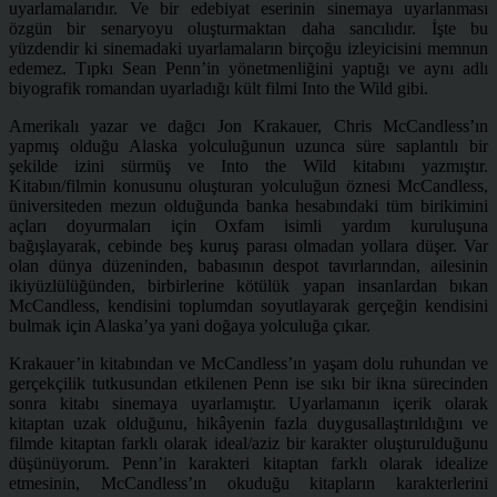
uyarlamalarıdır. Ve bir edebiyat eserinin sinemaya uyarlanması
özgün bir senaryoyu oluşturmaktan daha sancılıdır. İşte bu
yüzdendir ki sinemadaki uyarlamaların birçoğu izleyicisini memnun
edemez. Tıpkı Sean Penn’in yönetmenliğini yaptığı ve aynı adlı
biyografik romandan uyarladığı kült filmi Into the Wild gibi.
Amerikalı yazar ve dağcı Jon Krakauer, Chris McCandless’ın
yapmış olduğu
Alaska yolculuğunun uzunca süre saplantılı bir
şekilde izini sürmüş ve Into the Wild kitabını yazmıştır.
Kitabın/filmin konusunu oluşturan yolculuğun öznesi McCandless,
üniversiteden mezun olduğunda banka hesabındaki tüm birikimini
açları doyurmaları için Oxfam isimli yardım kuruluşuna
bağışlayarak, cebinde beş kuruş parası olmadan yollara düşer. Var
olan dünya düzeninden, babasının despot tavırlarından, ailesinin
ikiyüzlülüğünden, birbirlerine kötülük yapan insanlardan bıkan
McCandless, kendisini toplumdan soyutlayarak gerçeğin kendisini
bulmak için Alaska’ya yani doğaya yolculuğa çıkar.
Krakauer’in kitabından ve McCandless’ın yaşam dolu ruhundan ve
gerçekçilik tutkusundan etkilenen Penn ise sıkı bir ikna sürecinden
sonra kitabı sinemaya uyarlamıştır. Uyarlamanın içerik olarak
kitaptan uzak olduğunu, hikâyenin fazla duygusallaştırıldığını ve
filmde kitaptan farklı olarak ideal/aziz bir karakter oluşturulduğunu
düşünüyorum. Penn’in karakteri kitaptan farklı olarak idealize
etmesinin, McCandless’ın okuduğu kitapların karakterlerini