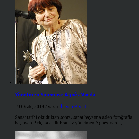
Yönetmen Sineması: Agnès Varda
19 Ocak, 2019
/ yazar:
İlayda Bıyıklı
Sanat tarihi okuduktan sonra, sanat hayatına aslen fotoğrafla
başlayan Belçika asıllı Fransız yönetmen Agnès Varda, ...