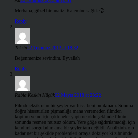
Ali
22 Temmuz 2013 at 16:51
Merhaba, güzel bir analiz. Kalemine sağlık 🙂
Reply
Teksin
22 Temmuz 2013 at 18:32
Beğenmenize sevindim. Eyvallah
Reply
Rabia Keskin Küçük
02 Mayıs 2018 at 23:22
Filmde eksik olan bir şeyler var hissi beni bırakmadı. Sonuna
doğru hissettirilen pişmanlığa mana veremeden filmden
koptum ve ne için çıktı neler yaptı ne oldu şeklinde filmin
sonunda resmen mutsuz oldum. Yere göğe sığdırılamadığı için
kendimi sorguladım ama bir şeyler tam değildi. Analiziniz o o
kadar net bir şekilde problemleri ortaya döküyor ki zihnimde