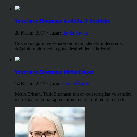
Yönetmen Sineması: Abdellatif Kechiche
28 Kasım, 2017
/ yazar:
İlayda Bıyıklı
Çok sıkıcı görünen senaryoları dahi izlenebilir derecede,
doğallığını yitirmeden görselleştirebilen, filmlerini ...
Yönetmen Sineması: Metin Erksan
14 Kasım, 2017
/ yazar:
Demet Öztürk
Metin Erksan, Türk Sineması’nın en çok tartışılan ve sansüre
maruz kalan, buna rağmen dönemindeki filmlerden farklı ...