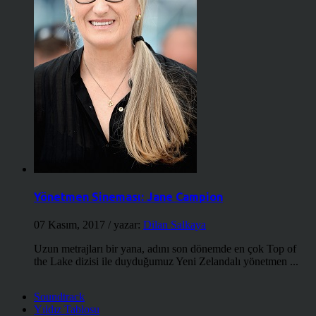
Yönetmen Sineması: Jane Campion
07 Kasım, 2017
/ yazar:
Dilan Salkaya
Uzun metrajları bir yana, adını son dönemde en çok Top of
the Lake dizisi ile duyduğumuz Yeni Zelandalı yönetmen ...
Soundtrack
Yıldız Tablosu