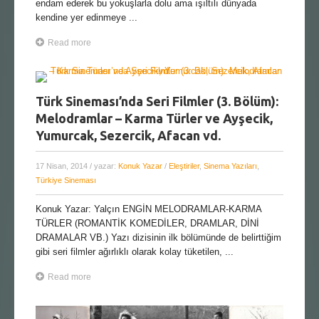
endam ederek bu yokuşlarla dolu ama ışıltılı dünyada
kendine yer edinmeye ...
Read more
Türk Sineması’nda Seri Filmler (3. Bölüm):
Melodramlar – Karma Türler ve Ayşecik,
Yumurcak, Sezercik, Afacan vd.
17 Nisan, 2014
/ yazar:
Konuk Yazar
/
Eleştiriler
,
Sinema Yazıları
,
Türkiye Sineması
Konuk Yazar: Yalçın ENGİN MELODRAMLAR-KARMA
TÜRLER (ROMANTİK KOMEDİLER, DRAMLAR, DİNİ
DRAMALAR VB.) Yazı dizisinin ilk bölümünde de belirttiğim
gibi seri filmler ağırlıklı olarak kolay tüketilen, ...
Read more