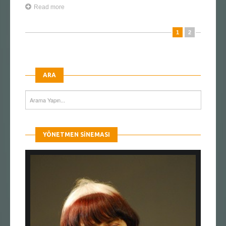
Read more
1
2
ARA
YÖNETMEN SINEMASI