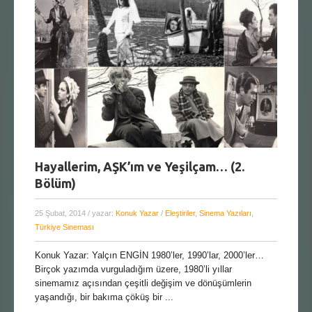
Hayallerim, AŞK’ım ve Yeşilçam… (2.
Bölüm)
25 Şubat, 2014
/ yazar:
Konuk Yazar
/
Eleştiriler
,
Sinema Yazıları
,
Türkiye Sineması
Konuk Yazar: Yalçın ENGİN 1980’ler, 1990’lar, 2000’ler…
Birçok yazımda vurguladığım üzere, 1980’li yıllar
sinemamız açısından çeşitli değişim ve dönüşümlerin
yaşandığı, bir bakıma çöküş bir ...