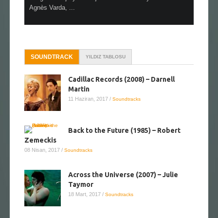
Agnès Varda, ...
SOUNDTRACK
YILDIZ TABLOSU
Cadillac Records (2008) – Darnell
Martin
11 Haziran, 2017
/
Soundtracks
Back to the Future (1985) – Robert
Zemeckis
08 Nisan, 2017
/
Soundtracks
Across the Universe (2007) – Julie
Taymor
18 Mart, 2017
/
Soundtracks