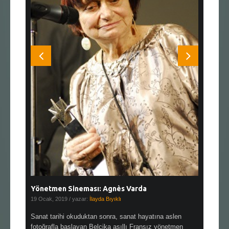
Yönetmen Sineması: Agnès Varda
Yönetmen
19 Ocak, 2019
/ yazar:
İlayda Bıyıklı
30 Aralık, 2
en çok Top
Sanat tarihi okuduktan sonra, sanat hayatına aslen
Çok sevdiğ
alı
fotoğrafla başlayan Belçika asıllı Fransız yönetmen
Hitchcock 