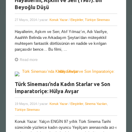
Beyoğlu Düşü
27 Mayıs, 2014
/ yazar:
Konuk Yazar
/
Eleştiriler
,
Türkiye Sineması
Hayallerim, Aşkım ve Sen; Atıf Yılmaz’ın, Adı Vasfiye,
Aaahhh Belinda ve Arkadaşım Şeytan’dan müteşekkil
muhteşem fantastik dörtlüsünün en nadide ve kırılgan
parçasıdır bence… Bu filmi, ...
Read more
Türk Sineması’nda Kadın Starlar ve Son
İmparatoriçe: Hülya Avşar
19 Mayıs, 2014
/ yazar:
Konuk Yazar
/
Eleştiriler
,
Sinema Yazıları
,
Türkiye Sineması
Konuk Yazar: Yalçın ENGİN 97 yıllık Türk Sinema Tarihi
sürecinde yüzlerce kadın oyuncu Yeşilçam arenasında arz-ı