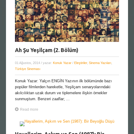
Ah Şu Yeşilçam (2. Bölüm)
01 Ağustos, 2014
/ yazar:
Konuk Yazar
/
Eleştiriler
,
Sinema Yazıları
,
Türkiye Sineması
Konuk Yazar: Yalçın ENGİN Yazının ilk bölümünde bazı
popüler filmlerden hareketle, Yeşilçam senaryolarındaki
akılcılıktan uzak durum ve tiplemelere ilişkin örnekler
sunmuştum. Benzeri zaaflar; ...
Read more
Hayallerim, Aşkım ve Sen (1987): Bir