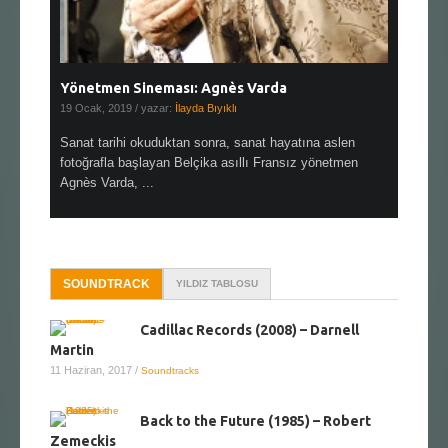
Yönetmen Sineması: Agnès Varda
Yönetmen
19 Ocak, 2019
/ yazar:
İlayda Bıyıklı
30 Aralık, 2
en çok Top
Sanat tarihi okuduktan sonra, sanat hayatına aslen
Çok sevdiğ
alı
fotoğrafla başlayan Belçika asıllı Fransız yönetmen
Hitchcock 
Agnès Varda, ...
SOUNDTRACK
YILDIZ TABLOSU
Cadillac Records (2008) – Darnell
Martin
11 Haziran, 2017
/
Soundtracks
Back to the Future (1985) – Robert
Zemeckis