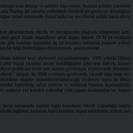
anışlı yeni binalar ve şehirler inşa etmek, huzurlu şehirler yaratmak
ı Kadir Topbaş bir arkadaş sohbetinde İstanbul’un şantiyeye döndüğüne
dığını kabul etmektedir. Fakat halka bu neo-liberal politik hakikatlerin
iyet dönemlerinde meclis ve bürokrasinin etrafında kümelenen kent,
 gücü düşük altsınıfların şehir dışına itilerek AVM’ler etrafında
ule gibi örnekler üzerinden üç yıl boyunca buralarda yaşayan yoksul
ından bir bilgi bütünlüğüne dönüştürerek anlatmaktadır.
olarak küresel kent söylemini yaygınlaştırmıştır. 1995 yılında Dünya
şehir dışına taşınırsa sanayi kendiliğinden şehri terk edecek, hizmet
ral politikalar kenti rant alanına çevirmiştir. Kentler artık tüketimin
olacak”
sloganı ile 3000 civarında gecekondu yıkarak inşa ettiği dev
ksulların mağdur olmadıkları/olmayacağı söylemini taşısa da filmin
ından kurtulmuş; rahat, modern ve kullanışlı binalara taşınmışlardır.
gün saatlerce yol kateden yoksullar yeni yaşam alanlarından hiç hoşnut
e savaş sonrasında yapılan toplu konutların büyük çoğunluğu bugün
e mahalle bağlarını kopartan toplu konutlar inşaat sektörünün sadece rant