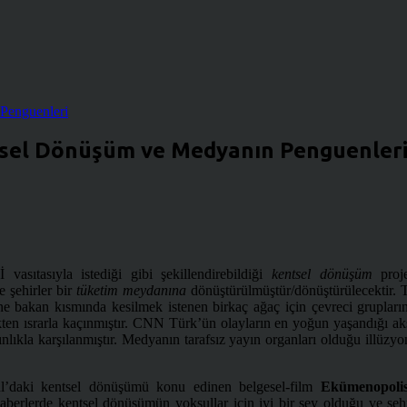
ntsel Dönüşüm ve Medyanın Penguenler
vasıtasıyla istediği gibi şekillendirebildiği
kentsel dönüşüm
proje
e şehirler bir
tüketim meydanına
dönüştürülmüştür/dönüştürülecektir. 
e bakan kısmında kesilmek istenen birkaç ağaç için çevreci grupların 
en ısrarla kaçınmıştır.
CNN Türk’ün olayların en yoğun yaşandığı akşa
lıkla karşılanmıştır. Medyanın tarafsız yayın organları olduğu illüzy
ul’daki kentsel dönüşümü konu edinen belgesel-film
Ekümenopoli
 haberlerde kentsel dönüşümün yoksullar için iyi bir şey olduğu ve şe