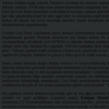
Taksim trafiğini aşağı çekerek Taksim’e kocaman bir meydan yapma 
iftiharla sunulan- AVM inşa etme projesi kapsamında yangından mal kaç
Oteli ile Gezi Parkı arasındaki yola kaldırım koymayı unutan görevli
İşte ülke gündemini uzun bir süre işgal eden ve arkasında çeşitli kom
katkısı ile mesele bir çevre duyarlığı meselesi olarak tartışılarak 
dönüştürülerek bastırılmasıdır.
Gelelim Gezi Parkı olaylarında siyasi iktidara küfretmekten tartışm
düşünmemek gerekir. Projenin meşruiyeti için ulaşım sorunu bir ar
yayalaştırılması adı altında yeni AVM’ler ve tüketim alanları yapıla
olduğu kent olan İstanbul’da yoğunluk %50’leri bulmakta iken takip 
göre;
“Altyapı yapmak trafik sorununu çözmek için yapılacak en son işt
yapılan bir projedir. Noktasal ve parçacı bakış açısı ile trafik sorunu
Sonuç olarak kamusal alanlar iktidar, sermaye ve medya birlikteliği i
alışveriş merkezine güvenlik tarafından alınmaması [5] altyapı-üstyapı
bütün dünyada etnik ve dini kavgalarla unutturulmaktadır. Günümüzde
en geniş kesiminin bilgi kanalları sermayenin yanında yer aldıkları
sermayenin diktatörlüğü yatmaktadır. Gezi Parkı protestolarına des
politikalarla bal gibi de bir arada bulunabileceğinin canlı kanıtıdır.”
[
Hiç şüphesiz mesele iktidarın buyurduğu gibi üç beş ağaç meselesi değ
sömürü ve işgal politikası Arjantinli tarihçi
Enrique Dussel
etmektedir. [7]
“Demokratikleşme adlı söylencenin ana fikri, sömürmen
tarafından kullanılmaya başlandıkça sermayenin mantığı ve dili daha iyi