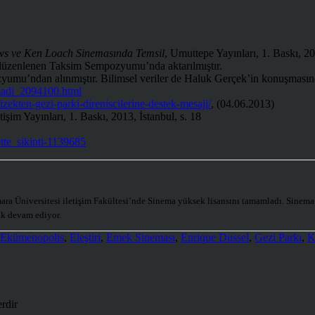
ws ve Ken Loach Sinemasında Temsil
, Umuttepe Yayınları, 1. Baskı, 20
 düzenlenen Taksim Sempozyumu’nda aktarılmıştır.
yumu’ndan alınmıştır. Bilimsel veriler de Haluk Gerçek’in konuşmasınd
madi_2094100.html
zekten-gezi-parki-direniscilerine-destek-mesaji/
, (04.06.2013)
etişim Yayınları, 1. Baskı, 2013, İstanbul, s. 18
tte_sikinti-1139685
a Üniversitesi iletişim Fakültesi’nde Sinema yüksek lisansını tamamladı. Sinema Ka
rak devam ediyor.
Ekümenopolis
,
Eleştiri
,
Emek Sineması
,
Enrique Dussel
,
Gezi Parkı
,
K
erdir