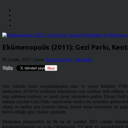
Ekümenopolis (2011): Gezi Parkı, Ke
05 Aralık, 2015
/ yazar:
Kürşat Saygılı
/
Eleştiriler
Son yıllarda hızla yaygınlaşmakta olan ve siyasi iktidarın TOKİ 
merkezleri AVM’ler etrafında kümelenen orta sınıflara terk edilmiş v
inşa edilmesi söylemi ve hatalı proje yüzünden parkın Divan Oteli’n
sathına yayılan Gezi Parkı olaylarında medya bu eylemleri göstermekt
ekmiş ve medya alay konusu olmuş, birçok insan tarafından ise şaşkın
kölesi olduğu gün yüzüne çıkmıştır.
Medyanın penguenleri ne ilk ne de sondur. 2011 yılında İstanb
karşılaştırıldığında bu açığa çıkmaktadır. TV’deki ve gazetelerdeki