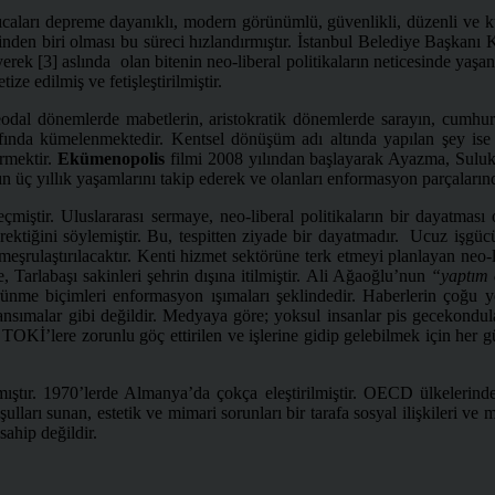
caları depreme dayanıklı, modern görünümlü, güvenlikli, düzenli ve kull
erinden biri olması bu süreci hızlandırmıştır. İstanbul Belediye Başkan
yerek [3] aslında olan bitenin neo-liberal politikaların neticesinde yaşan
ize edilmiş ve fetişleştirilmiştir.
eodal dönemlerde mabetlerin, aristokratik dönemlerde sarayın, cumhur
a kümelenmektedir. Kentsel dönüşüm adı altında yapılan şey ise alım
rmektir.
Ekümenopolis
filmi 2008 yılından başlayarak Ayazma, Suluk
arın üç yıllık yaşamlarını takip ederek ve olanları enformasyon parçalar
miştir. Uluslararası sermaye, neo-liberal politikaların bir dayatması 
tiğini söylemiştir. Bu, tespitten ziyade bir dayatmadır. Ucuz işgücü 
şrulaştırılacaktır. Kenti hizmet sektörüne terk etmeyi planlayan neo-libe
, Tarlabaşı sakinleri şehrin dışına itilmiştir. Ali Ağaoğlu’nun
“yaptım 
nme biçimleri enformasyon ışımaları şeklindedir. Haberlerin çoğu yo
nsımalar gibi değildir. Medyaya göre; yoksul insanlar pis gecekondular
ı TOKİ’lere zorunlu göç ettirilen ve işlerine gidip gelebilmek için her 
ştır. 1970’lerde Almanya’da çokça eleştirilmiştir. OECD ülkelerind
koşulları sunan, estetik ve mimari sorunları bir tarafa sosyal ilişkileri v
sahip değildir.