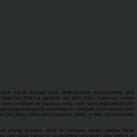
i
sinde yoksul kesimler şehir merkezlerinden uzaklaştırılmış, şehir
Taksim Gezi Parkı’na yapılacak olan tarihi Topçu Kışlası’nın yeniden
parkı savunması ile başlayan, sonra çeşitli siyasi argümanlarla ülke
m penguen belgeseli yayınlaması ise medyanın bu tavrına tuz biber
onu yok olmuş; halkın temsil aygıtının iktidar ve daha çok sermayenin
s
’in gerçeği yansıtma biçimi ile medyanın olayları aktarma biçimi
hrin (son olarak Taksim’in yayalaştırılma projesinde) daha modern ve