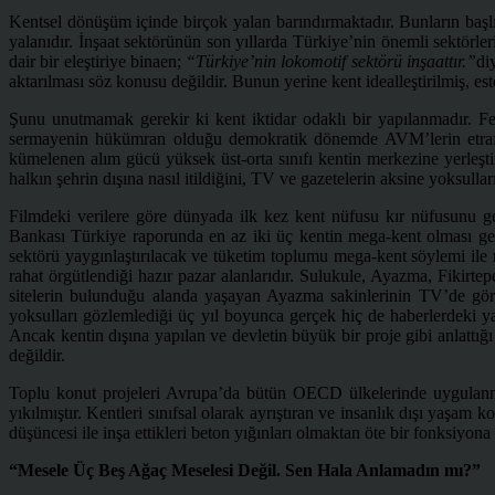
Kentsel dönüşüm içinde birçok yalan barındırmaktadır. Bunların başlı
yalanıdır. İnşaat sektörünün son yıllarda Türkiye’nin önemli sektörl
dair bir eleştiriye binaen;
“Türkiye’nin lokomotif sektörü inşaattır.”
di
aktarılması söz konusu değildir. Bunun yerine kent idealleştirilmiş, estet
Şunu unutmamak gerekir ki kent iktidar odaklı bir yapılanmadır. F
sermayenin hükümran olduğu demokratik dönemde AVM’lerin etrafınd
kümelenen alım gücü yüksek üst-orta sınıfı kentin merkezine yerleşti
halkın şehrin dışına nasıl itildiğini, TV ve gazetelerin aksine yoksull
Filmdeki verilere göre dünyada ilk kez kent nüfusu kır nüfusunu geç
Bankası Türkiye raporunda en az iki üç kentin mega-kent olması gerek
sektörü yaygınlaştırılacak ve tüketim toplumu mega-kent söylemi ile me
rahat örgütlendiği hazır pazar alanlarıdır. Sulukule, Ayazma, Fikirtepe
sitelerin bulunduğu alanda yaşayan Ayazma sakinlerinin TV’de görü
yoksulları gözlemlediği üç yıl boyunca gerçek hiç de haberlerdeki ya
Ancak kentin dışına yapılan ve devletin büyük bir proje gibi anlattığ
değildir.
Toplu konut projeleri Avrupa’da bütün OECD ülkelerinde uygulanmı
yıkılmıştır. Kentleri sınıfsal olarak ayrıştıran ve insanlık dışı yaşam 
düşüncesi ile inşa ettikleri beton yığınları olmaktan öte bir fonksiyona 
“Mesele Üç Beş Ağaç Meselesi Değil. Sen Hala Anlamadın mı?”