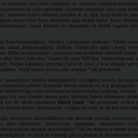
ve meydanın Gezi Parkı bölümüne de -sonradan başbakan tarafından in
ırırcasına bir plan yapılmıştır. Hummalı çalışmalar sonucunda trafik yo
ler;
“kimsenin haberi olmadan şuradan iki üç ağaç kesip kaldırım ya
plolar aranan Gezi Parkı olaylarının çıkış nedeni budur. Siyasi iktidarı
kısırlaştırılmıştır. Siyasi iktidarın bu olaylardaki en büyük başarısı
aya fırsat bulamadığımız Taksim’i yayalaştırma projesine: Taksim yaya
aç olarak kullanılmaktadır. Hâlbuki Taksim’den daha sorunlu yerler 
caktır. Bilim insanları ulaşım sorununda esas problemin otomobil soru
eden ikinci kent olan Varşova’da oran %30’dur. Varşova’nın araç sahi
ir. Trafikte kapasiteyi arttırdıkça talep de artar ve kısır döngüye gire
 çözülmez. Trafik sorunu son on yılda artmıştır.”
[4] demektedir.
le para-egemen alanlara dönüşmektedir. Geçtiğimiz aylarda tüm gazeteler
 sorunsalının şiddetli bir şekilde devam ettiğinin en açık göstergesidi
 bütüncül bilgi yerini enformasyon parçacıklarına bırakmış, eylemsiz 
ndan, var olan sömürü düzeni geniş kitlelerin haberi olmaksızın deva
tek için bir mesaj yayınlayan
Slavoj Zizek
;
“Bu protestolar, serbest
6] diyerek otoriter demokrasinin varlığını bu vesile ile bir kez daha dille
il; sermayenin diktatörlüğünün orta sınıflarda yarattığı rahatsızlıktır
’e göre hümanizm, kolonyalizm, kapitalizm, nasyonalizm (Aydı
in meşruiyeti ilkesinin devamlılığıdır.”
[8] Bu meşruiyet zemini karşı
 anlaşılacak ve Zizek’in söylediği gibi kapitalizm ile demokrasinin ebedi