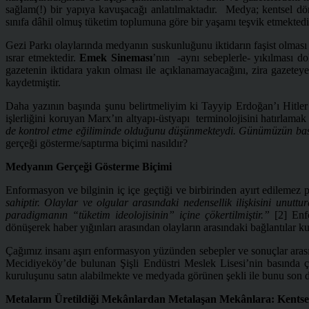
sağlam(!) bir yapıya kavuşacağı anlatılmaktadır. Medya; kentsel dönü
sınıfa dâhil olmuş tüketim toplumuna göre bir yaşamı teşvik etmektedi
Gezi Parkı olaylarında medyanın suskunluğunu iktidarın faşist olması i
ısrar etmektedir.
Emek Sineması
’nın -aynı sebeplerle- yıkılması do
gazetenin iktidara yakın olması ile açıklanamayacağını, zira gazete
kaydetmiştir.
Daha yazının başında şunu belirtmeliyim ki Tayyip Erdoğan’ı Hitle
işlerliğini koruyan Marx’ın altyapı-üstyapı terminolojisini hatırlama
de kontrol etme eğiliminde olduğunu düşünmekteydi. Günümüzün bası
gerçeği gösterme/saptırma biçimi nasıldır?
Medyanın Gerçeği Gösterme Biçimi
Enformasyon ve bilginin iç içe geçtiği ve birbirinden ayırt edileme
sahiptir. Olaylar ve olgular arasındaki nedensellik ilişkisini unut
paradigmanın “tüketim ideolojisinin” içine çökertilmiştir.”
[2] Enf
dönüşerek haber yığınları arasından olayların arasındaki bağlantılar 
Çağımız insanı aşırı enformasyon yüzünden sebepler ve sonuçlar arasın
Mecidiyeköy’de bulunan Şişli Endüstri Meslek Lisesi’nin basında 
kuruluşunu satın alabilmekte ve medyada görünen şekli ile bunu son de
Metaların Üretildiği Mekânlardan Metalaşan Mekânlara: Kents