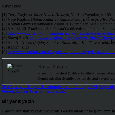
Kaynakça:
[1] Terry Eagleton,
Marx Neden Haklıydı
, Yordam Yayınları, s. 169
[2] Neşe Kaplan,
Global Kültür ve Kimlik Britanya Örneği: BBC Ne
[3] Korhan Gümüş tarafından 8 Aralık 2012 tarihinde Salt Galata’da
[4] 8 Aralık 2012 tarihinde Salt Galata’da düzenlenen Taksim Sempoz
[5]
http://www.zaman.com.tr/gundem_isci-kiyafetli-diye-avmye-alin
[6] Slavoj Zizek,
http://www.yesilgazete.org/blog/2013/06/03/slavoj-zi
[7] Akt. Ali Artun,
Çağdaş Sanat ve Kültüralizm Kimlik ve Estetik
, İl
[8] Kaplan, s. 21
[9]
http://www.radikal.com.tr/hayat/slavoj_iek_turkiyeyi_yazdi_cenne
Kürşat Saygılı
İstanbul Üniversitesi Edebiyat Fakültesi mezunu. Marmar
Dergisi’nde film eleştirileri ve makalelerini yayınlaya
2010's
,
Altyapı-Üstyapı Terminolojisi
,
Atilla Dorsay
,
AVM
,
Belgesel
,
Gerçek
,
Sınıfsal Ayrışma
,
Slavoj Zizek
Bir yanıt yazın
E-posta adresiniz yayınlanmayacak.
Gerekli alanlar
*
ile işaretlenmişl