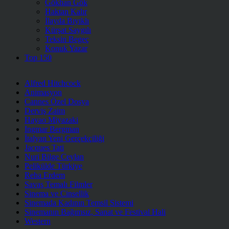
Gökhan Gök
Haktan Kalır
İlayda Bıyıklı
Kürşat Saygılı
Teksin Begeç
Konuk Yazar
Top 150
Alfred Hitchcock
Animasyon
Cannes Özel Dosya
Derviş Zaim
Hayao Miyazaki
Ingmar Bergman
İtalyan Yeni Gerçekçiliği
Jacques Tati
Nuri Bilge Ceylan
Pelikülde Türkiye
Reha Erdem
Savaş Temalı Filmler
Sinema ve Cinsellik
Sinemada Kadının Temsil Sistemi
Sinemanın Bağımsız, Sanat ve Festival Hali
Western