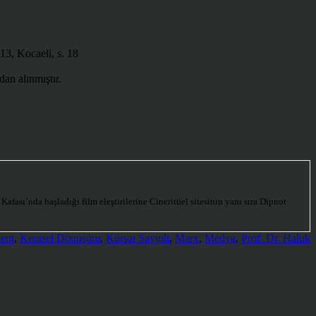
13, Kocaeli, s. 18
an alınmıştır.
fası’nda başladığı film eleştirilerine Cineritüel sitesinin yanı sıra Dipnot
ent
,
Kentsel Dönüşüm
,
Kürşat Saygılı
,
Marx
,
Medya
,
Prof. Dr. Haluk