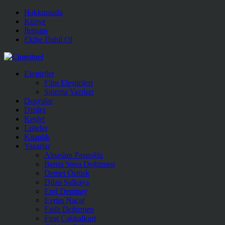
Hakkımızda
Künye
İletişim
Ekibe Dahil Ol
Eleştiriler
Film Eleştirileri
Sinema Yazıları
Dosyalar
Diziler
Keşfet
Listeler
Kitaplık
Yazarlar
Alpaslan Paşaoğlu
Berna Stera Değirmen
Demet Öztürk
Dilan Salkaya
Erol Demiray
Evrim Nacar
Fatih Değirmen
Fırat Çakkalkurt