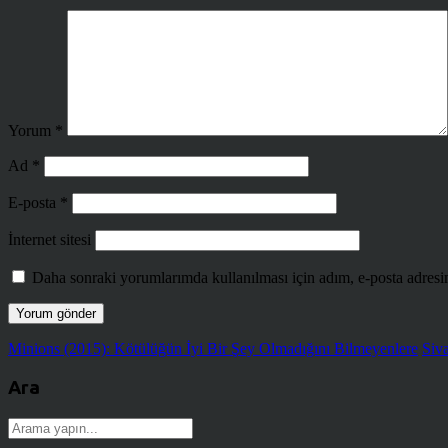
Yorum
*
Ad
*
E-posta
*
İnternet sitesi
Daha sonraki yorumlarımda kullanılması için adım, e-posta adresim
Minions (2015): Kötülüğün İyi Bir Şey Olmadığını Bilmeyenlere
Siv
Ara