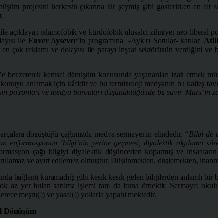
şüm projesini herkesin çıkarına bir şeymiş gibi gösterirken en alt sın
r.
le açıklayan islamofobik ve kürdofobik ulusalcı zihniyet neo-liberal po
layısı ile
Enver Aysever
’in programına -Aykırı Sorular- katılan
Atil
ye en çok reklamı ve dolayısı ile parayı inşaat sektörünün verdiğini
r’e benzeterek kentsel dönüşüm konusunda yaşananları izah etmek mümk
k konuyu anlamak için kâfidir ve bu terminoloji medyanın bu kalleş tavr
n patronları ve medya baronları düşünüldüğünde bu savın Marx’ın za
z parçalara dönüştüğü çağımızda medya sermayenin elindedir.
“Bilgi de a
turan enformasyonun ‘bilgi’nin yerine geçmesi, diyalektik algılama s
ormasyon çağı bilgiyi diyalektik düşünceden koparmış ve insanların 
kurulamaz ve ayırt edilemez olmuştur. Düşünmekten, düşlemekten, inanmak
da bağlantı kuramadığı gibi kesik kesik gelen bilgilerden anlamlı bir b
çok az yer bulan satılma işlemi tam da buna örnektir. Sermaye; okul
rece meşru(!) ve yasal(!) yollarla yapabilmektedir.
el Dönüşüm