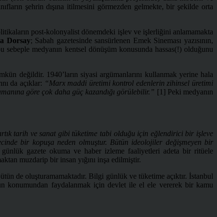
ıfların şehrin dışına itilmesini görmezden gelmekte, bir şekilde orta
litikaların post-kolonyalist dönemdeki işlev ve işlerliğini anlamamakta
la Dorsay
; Sabah gazetesinde sansürlenen Emek Sineması yazısının,
 ve bu sebeple medyanın kentsel dönüşüm konusunda hassas(!) olduğunu
ün değildir. 1940’ların siyasi argümanlarını kullanmak yerine hala
ını da açıklar:
“Marx maddi üretimi kontrol edenlerin zihinsel üretimi
manına göre çok daha güç kazandığı görülebilir.”
[1] Peki medyanın
rtık tarih ve sanat gibi tüketime tabi olduğu için eğlendirici bir işleve
ürecinde bir kopuşa neden olmuştur. Bütün ideolojiler değişmeyen bir
günlük gazete okuma ve haber izleme faaliyetleri adeta bir ritüele
tan muzdarip bir insan yığını inşa edilmiştir.
ütün de oluşturamamaktadır. Bilgi günlük ve tüketime açıktır. İstanbul
un konumundan faydalanmak için devlet ile el ele vererek bir kamu