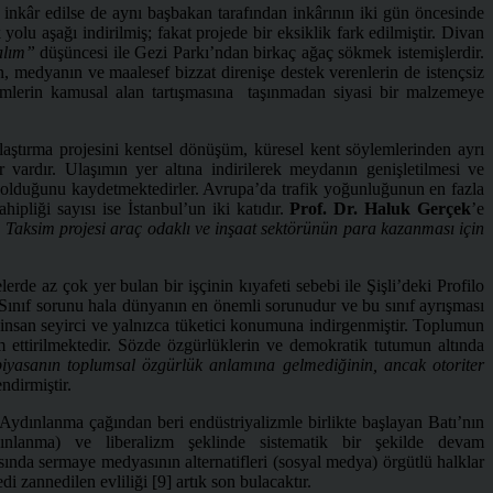
kâr edilse de aynı başbakan tarafından inkârının iki gün öncesinde
lu aşağı indirilmiş; fakat projede bir eksiklik fark edilmiştir. Divan
palım”
düşüncesi ile Gezi Parkı’ndan birkaç ağaç sökmek istemişlerdir.
n, medyanın ve maalesef bizzat direnişe destek verenlerin de istençsiz
 eylemlerin kamusal alan tartışmasına taşınmadan siyasi bir malzemeye
laştırma projesini kentsel dönüşüm, küresel kent söylemlerinden ayrı
vardır. Ulaşımın yer altına indirilerek meydanın genişletilmesi ve
nu olduğunu kaydetmektedirler. Avrupa’da trafik yoğunluğunun en fazla
pliği sayısı ise İstanbul’un iki katıdır.
Prof. Dr. Haluk Gerçek
’e
r. Taksim projesi araç odaklı ve inşaat sektörünün para kazanması için
de az çok yer bulan bir işçinin kıyafeti sebebi ile Şişli’deki Profilo
r. Sınıf sorunu hala dünyanın en önemli sorunudur ve bu sınıf ayrışması
insan seyirci ve yalnızca tüketici konumuna indirgenmiştir. Toplumun
m ettirilmektedir. Sözde özgürlüklerin ve demokratik tutumun altında
 piyasanın toplumsal özgürlük anlamına gelmediğinin, ancak otoriter
ndirmiştir.
. Aydınlanma çağından beri endüstriyalizmle birlikte başlayan Batı’nın
nlanma) ve liberalizm şeklinde sistematik bir şekilde devam
sında sermaye medyasının alternatifleri (sosyal medya) örgütlü halklar
 zannedilen evliliği [9] artık son bulacaktır.